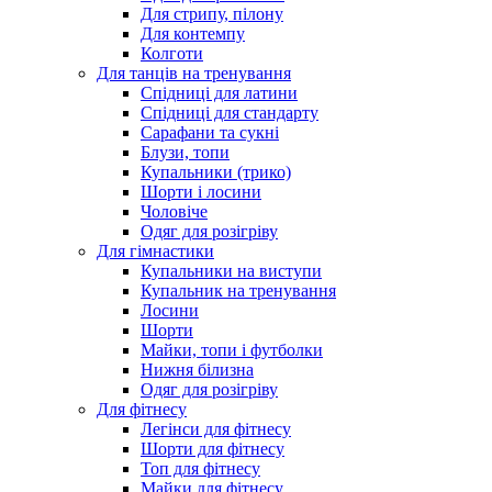
Для стрипу, пілону
Для контемпу
Колготи
Для танців на тренування
Спідниці для латини
Спідниці для стандарту
Сарафани та сукні
Блузи, топи
Купальники (трико)
Шорти і лосини
Чоловіче
Одяг для розігріву
Для гімнастики
Купальники на виступи
Купальник на тренування
Лосини
Шорти
Майки, топи і футболки
Нижня білизна
Одяг для розігріву
Для фітнесу
Легінси для фітнесу
Шорти для фітнесу
Топ для фітнесу
Майки для фітнесу