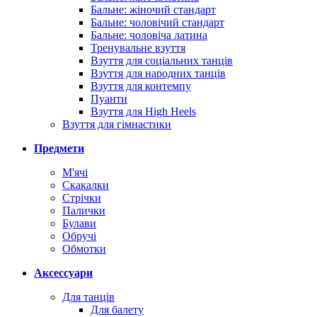
Бальне: жіночий стандарт
Бальне: чоловічий стандарт
Бальне: чоловіча латина
Тренувальне взуття
Взуття для соціальних танців
Взуття для народних танців
Взуття для контемпу
Пуанти
Взуття для High Heels
Взуття для гімнастики
Предмети
М'ячі
Скакалки
Стрічки
Палички
Булави
Обручі
Обмотки
Аксессуари
Для танців
Для балету