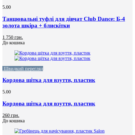
5.00
Танцювальні туфлі для дівчат Club Dance: Б-4
золота шкіра + блискітки
1 750 грн.
До кошика
Швидкий перегляд
Кордова щітка для взуття, пластик
5.00
Кордова щітка для взуття, пластик
260 грн.
До кошика