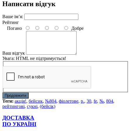
Написати відгук
Ваше ім’я:
Рейтинг
Погано
Добре
Ваш відгук
Увага:
HTML не підтримується!
Продовжити
Теги:
акція!
,
бейсик
,
№804
,
фіолетове
,
р.
,
30
,
fe
,
№
,
804
,
рейтингові
,
сукні
,
(бейсік)
ДОСТАВКА
ПО УКРАЇНІ