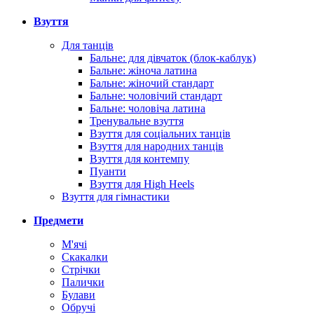
Взуття
Для танців
Бальне: для дівчаток (блок-каблук)
Бальне: жіноча латина
Бальне: жіночий стандарт
Бальне: чоловічий стандарт
Бальне: чоловіча латина
Тренувальне взуття
Взуття для соціальних танців
Взуття для народних танців
Взуття для контемпу
Пуанти
Взуття для High Heels
Взуття для гімнастики
Предмети
М'ячі
Скакалки
Стрічки
Палички
Булави
Обручі