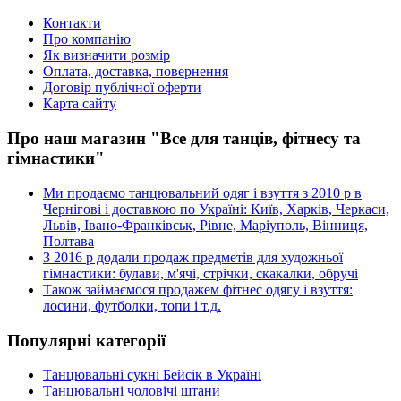
Контакти
Про компанію
Як визначити розмір
Оплата, доставка, повернення
Договір публічної оферти
Карта сайту
Про наш магазин "Все для танців, фітнесу та
гімнастики"
Ми продаємо танцювальний одяг і взуття з 2010 р в
Чернігові і доставкою по Україні: Київ, Харків, Черкаси,
Львів, Івано-Франківськ, Рівне, Маріуполь, Вінниця,
Полтава
З 2016 р додали продаж предметів для художньої
гімнастики: булави, м'ячі, стрічки, скакалки, обручі
Також займаємося продажем фітнес одягу і взуття:
лосини, футболки, топи і т.д.
Популярні категорії
Танцювальні сукні Бейсік в Україні
Танцювальні чоловічі штани