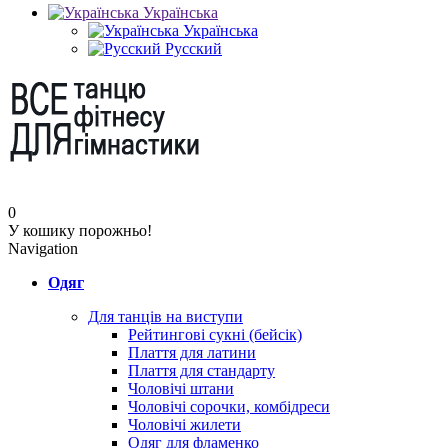
Українська
Українська
Русский
0
У кошику порожньо!
Navigation
Одяг
Для танців на виступи
Рейтингові сукні (бейсік)
Плаття для латини
Плаття для стандарту
Чоловічі штани
Чоловічі сорочки, комбідреси
Чоловічі жилети
Одяг для фламенко