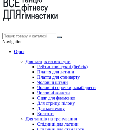
Navigation
Одяг
Для танців на виступи
Рейтингові сукні (бейсік)
Плаття для латини
Плаття для стандарту
Чоловічі штани
Чоловічі сорочки, комбідреси
Чоловічі жилети
Одяг для фламенко
Для стрипу, пілону
Для контемпу
Колготи
Для танців на тренування
Спідниці для латини
Спідниці для стандарту