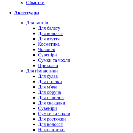
Обмотки
Аксессуари
Для танців
Для балету
Для волосся
Для взуття
Косметика
Чоловічі
Сувеніри
Сумки та чохли
Прикраси
Для гімнастики
Для булав
Для стрічки
Для м'яча
Для обруча
Для паличок
Для скакалки
Сувеніри
Сумки та чохли
Для розтяжки
Для волосся
Наколінники