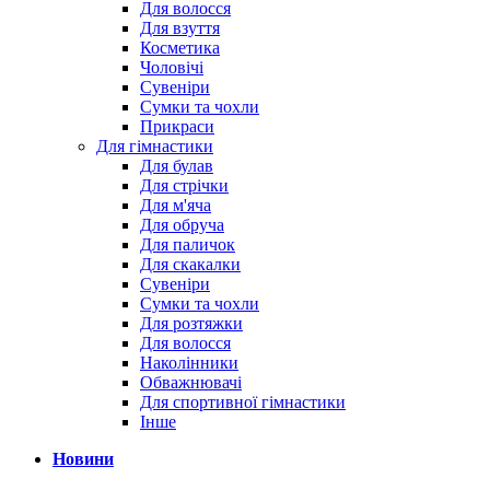
Для волосся
Для взуття
Косметика
Чоловічі
Сувеніри
Сумки та чохли
Прикраси
Для гімнастики
Для булав
Для стрічки
Для м'яча
Для обруча
Для паличок
Для скакалки
Сувеніри
Сумки та чохли
Для розтяжки
Для волосся
Наколінники
Обважнювачі
Для спортивної гімнастики
Інше
Новини