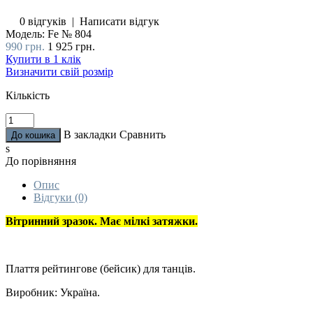
0 відгуків
|
Написати відгук
Модель:
Fe № 804
990 грн.
1 925 грн.
Купити в 1 клік
Визначити свій розмір
Кількість
В закладки
Сравнить
s
До порівняння
Опис
Відгуки (0)
Вітринний зразок. Має мілкі затяжки.
Плаття рейтингове (бейсик) для танців.
Виробник: Україна.