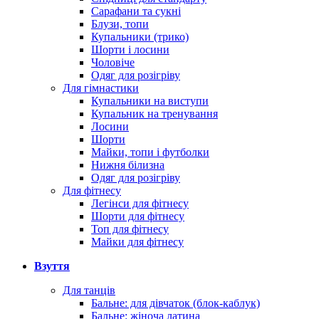
Сарафани та сукні
Блузи, топи
Купальники (трико)
Шорти і лосини
Чоловіче
Одяг для розігріву
Для гімнастики
Купальники на виступи
Купальник на тренування
Лосини
Шорти
Майки, топи і футболки
Нижня білизна
Одяг для розігріву
Для фітнесу
Легінси для фітнесу
Шорти для фітнесу
Топ для фітнесу
Майки для фітнесу
Взуття
Для танців
Бальне: для дівчаток (блок-каблук)
Бальне: жіноча латина