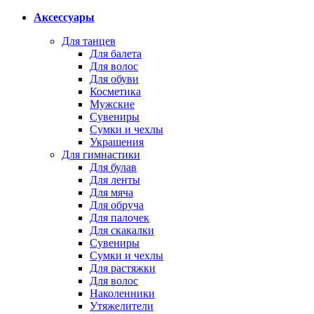
Аксессуары
Для танцев
Для балета
Для волос
Для обуви
Косметика
Мужские
Сувениры
Сумки и чехлы
Украшения
Для гимнастики
Для булав
Для ленты
Для мяча
Для обруча
Для палочек
Для скакалки
Сувениры
Сумки и чехлы
Для растяжки
Для волос
Наколенники
Утяжелители