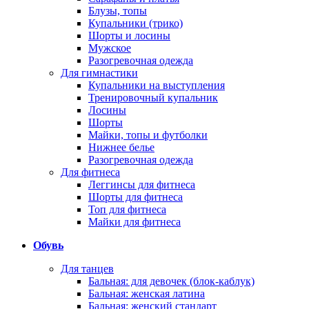
Блузы, топы
Купальники (трико)
Шорты и лосины
Мужское
Разогревочная одежда
Для гимнастики
Купальники на выступления
Тренировочный купальник
Лосины
Шорты
Майки, топы и футболки
Нижнее белье
Разогревочная одежда
Для фитнеса
Леггинсы для фитнеса
Шорты для фитнеса
Топ для фитнеса
Майки для фитнеса
Обувь
Для танцев
Бальная: для девочек (блок-каблук)
Бальная: женская латина
Бальная: женский стандарт