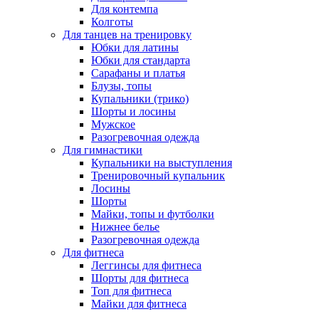
Для контемпа
Колготы
Для танцев на тренировку
Юбки для латины
Юбки для стандарта
Сарафаны и платья
Блузы, топы
Купальники (трико)
Шорты и лосины
Мужское
Разогревочная одежда
Для гимнастики
Купальники на выступления
Тренировочный купальник
Лосины
Шорты
Майки, топы и футболки
Нижнее белье
Разогревочная одежда
Для фитнеса
Леггинсы для фитнеса
Шорты для фитнеса
Топ для фитнеса
Майки для фитнеса