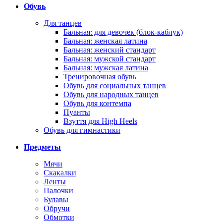
Обувь
Для танцев
Бальная: для девочек (блок-каблук)
Бальная: женская латина
Бальная: женский стандарт
Бальная: мужской стандарт
Бальная: мужская латина
Тренировочная обувь
Обувь для социальных танцев
Обувь для народных танцев
Обувь для контемпа
Пуанты
Взуття для High Heels
Обувь для гимнастики
Предметы
Мячи
Скакалки
Ленты
Палочки
Булавы
Обручи
Обмотки