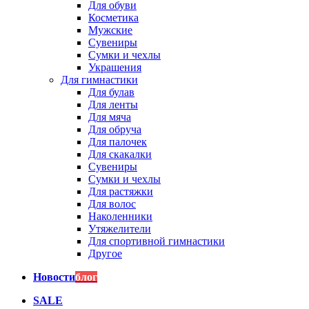
Для обуви
Косметика
Мужские
Сувениры
Сумки и чехлы
Украшения
Для гимнастики
Для булав
Для ленты
Для мяча
Для обруча
Для палочек
Для скакалки
Сувениры
Сумки и чехлы
Для растяжки
Для волос
Наколенники
Утяжелители
Для спортивной гимнастики
Другое
Новости
блог
SALE