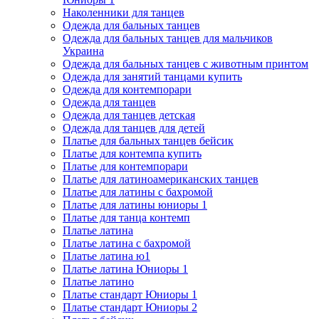
Наколенники для танцев
Одежда для бальных танцев
Одежда для бальных танцев для мальчиков
Украина
Одежда для бальных танцев с животным принтом
Одежда для занятий танцами купить
Одежда для контемпорари
Одежда для танцев
Одежда для танцев детская
Одежда для танцев для детей
Платье для бальных танцев бейсик
Платье для контемпа купить
Платье для контемпорари
Платье для латиноамериканских танцев
Платье для латины с бахромой
Платье для латины юниоры 1
Платье для танца контемп
Платье латина
Платье латина с бахромой
Платье латина ю1
Платье латина Юниоры 1
Платье латино
Платье стандарт Юниоры 1
Платье стандарт Юниоры 2