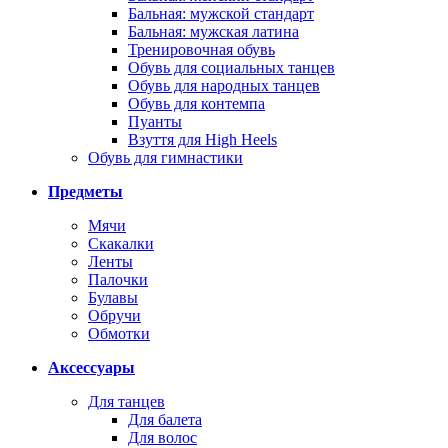
Бальная: мужской стандарт
Бальная: мужская латина
Тренировочная обувь
Обувь для социальных танцев
Обувь для народных танцев
Обувь для контемпа
Пуанты
Взуття для High Heels
Обувь для гимнастики
Предметы
Мячи
Скакалки
Ленты
Палочки
Булавы
Обручи
Обмотки
Аксессуары
Для танцев
Для балета
Для волос