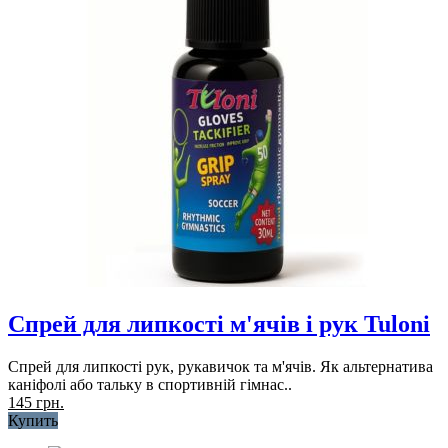
Спрей для липкості м'ячів і рук Tuloni
Спрей для липкості рук, рукавичок та м'ячів. Як альтернатива
каніфолі або тальку в спортивній гімнас..
145 грн.
Купить