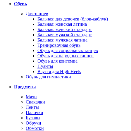
Обувь
Для танцев
Бальная: для девочек (блок-каблук)
Бальная: женская латина
Бальная: женский стандарт
Бальная: мужской стандарт
Бальная: мужская латина
Тренировочная обувь
Обувь для социальных танцев
Обувь для народных танцев
Обувь для контемпа
Пуанты
Взуття для High Heels
Обувь для гимнастики
Предметы
Мячи
Скакалки
Ленты
Палочки
Булавы
Обручи
Обмотки