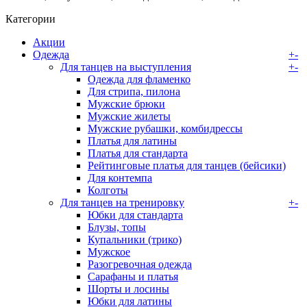
Категории
Акции
Одежда
+
-
Для танцев на выступления
+
-
Одежда для фламенко
Для стрипа, пилона
Мужские брюки
Мужские жилеты
Мужские рубашки, комбидрессы
Платья для латины
Платья для стандарта
Рейтинговые платья для танцев (бейсики)
Для контемпа
Колготы
Для танцев на тренировку
+
-
Юбки для стандарта
Блузы, топы
Купальники (трико)
Мужское
Разогревочная одежда
Сарафаны и платья
Шорты и лосины
Юбки для латины