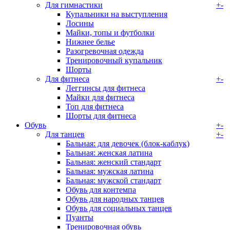
Для гимнастики
+
-
Купальники на выступления
Лосины
Майки, топы и футболки
Нижнее белье
Разогревочная одежда
Тренировочный купальник
Шорты
Для фитнеса
+
-
Леггинсы для фитнеса
Майки для фитнеса
Топ для фитнеса
Шорты для фитнеса
Обувь
+
-
Для танцев
+
-
Бальная: для девочек (блок-каблук)
Бальная: женская латина
Бальная: женский стандарт
Бальная: мужская латина
Бальная: мужской стандарт
Обувь для контемпа
Обувь для народных танцев
Обувь для социальных танцев
Пуанты
Тренировочная обувь