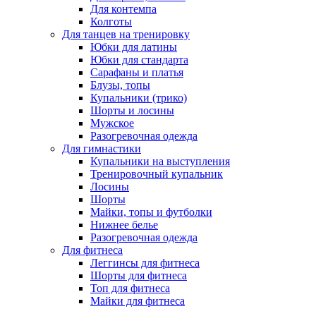
Для контемпа
Колготы
Для танцев на тренировку
Юбки для латины
Юбки для стандарта
Сарафаны и платья
Блузы, топы
Купальники (трико)
Шорты и лосины
Мужское
Разогревочная одежда
Для гимнастики
Купальники на выступления
Тренировочный купальник
Лосины
Шорты
Майки, топы и футболки
Нижнее белье
Разогревочная одежда
Для фитнеса
Леггинсы для фитнеса
Шорты для фитнеса
Топ для фитнеса
Майки для фитнеса