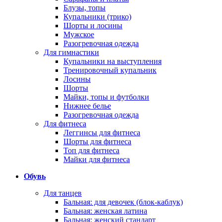
Блузы, топы
Купальники (трико)
Шорты и лосины
Мужское
Разогревочная одежда
Для гимнастики
Купальники на выступления
Тренировочный купальник
Лосины
Шорты
Майки, топы и футболки
Нижнее белье
Разогревочная одежда
Для фитнеса
Леггинсы для фитнеса
Шорты для фитнеса
Топ для фитнеса
Майки для фитнеса
Обувь
Для танцев
Бальная: для девочек (блок-каблук)
Бальная: женская латина
Бальная: женский стандарт