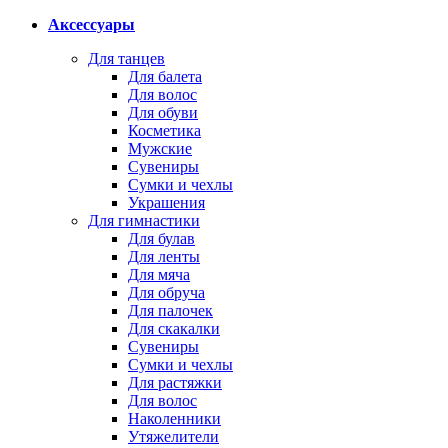
Аксессуары
Для танцев
Для балета
Для волос
Для обуви
Косметика
Мужские
Сувениры
Сумки и чехлы
Украшения
Для гимнастики
Для булав
Для ленты
Для мяча
Для обруча
Для палочек
Для скакалки
Сувениры
Сумки и чехлы
Для растяжки
Для волос
Наколенники
Утяжелители