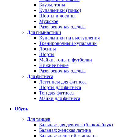
Блузы, топы
Купальники (трико)
Шорты и лосины
Мужское
Разогревочная одежда
Для гимнастики
Купальники на выступления
Тренировочный купальник
Лосины
Шорты
Майки, топы и футболки
Нижнее белье
Разогревочная одежда
Для фитнеса
Леггинсы для фитнеса
Шорты для фитнеса
Топ для фитнеса
Майки для фитнеса
Обувь
Для танцев
Бальная: для девочек (блок-каблук)
Бальная: женская латина
Бальная: женский стандарт