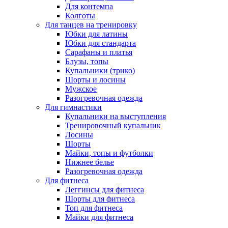
Для контемпа
Колготы
Для танцев на тренировку
Юбки для латины
Юбки для стандарта
Сарафаны и платья
Блузы, топы
Купальники (трико)
Шорты и лосины
Мужское
Разогревочная одежда
Для гимнастики
Купальники на выступления
Тренировочный купальник
Лосины
Шорты
Майки, топы и футболки
Нижнее белье
Разогревочная одежда
Для фитнеса
Леггинсы для фитнеса
Шорты для фитнеса
Топ для фитнеса
Майки для фитнеса