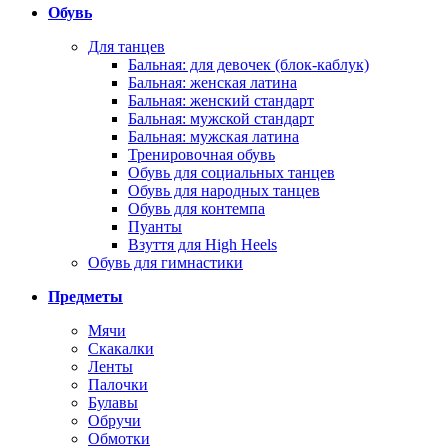
Обувь
Для танцев
Бальная: для девочек (блок-каблук)
Бальная: женская латина
Бальная: женский стандарт
Бальная: мужской стандарт
Бальная: мужская латина
Тренировочная обувь
Обувь для социальных танцев
Обувь для народных танцев
Обувь для контемпа
Пуанты
Взуття для High Heels
Обувь для гимнастики
Предметы
Мячи
Скакалки
Ленты
Палочки
Булавы
Обручи
Обмотки