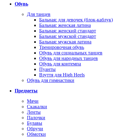
Обувь
Для танцев
Бальная: для девочек (блок-каблук)
Бальная: женская латина
Бальная: женский стандарт
Бальная: мужской стандарт
Бальная: мужская латина
Тренировочная обувь
Обувь для социальных танцев
Обувь для народных танцев
Обувь для контемпа
Пуанты
Взуття для High Heels
Обувь для гимнастики
Предметы
Мячи
Скакалки
Ленты
Палочки
Булавы
Обручи
Обмотки