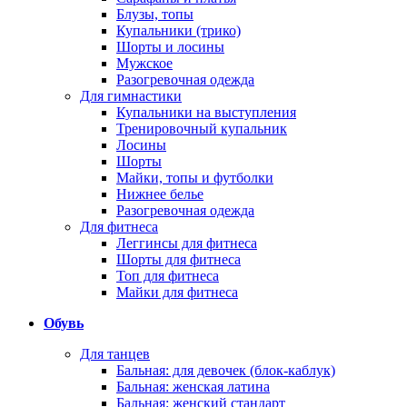
Блузы, топы
Купальники (трико)
Шорты и лосины
Мужское
Разогревочная одежда
Для гимнастики
Купальники на выступления
Тренировочный купальник
Лосины
Шорты
Майки, топы и футболки
Нижнее белье
Разогревочная одежда
Для фитнеса
Леггинсы для фитнеса
Шорты для фитнеса
Топ для фитнеса
Майки для фитнеса
Обувь
Для танцев
Бальная: для девочек (блок-каблук)
Бальная: женская латина
Бальная: женский стандарт