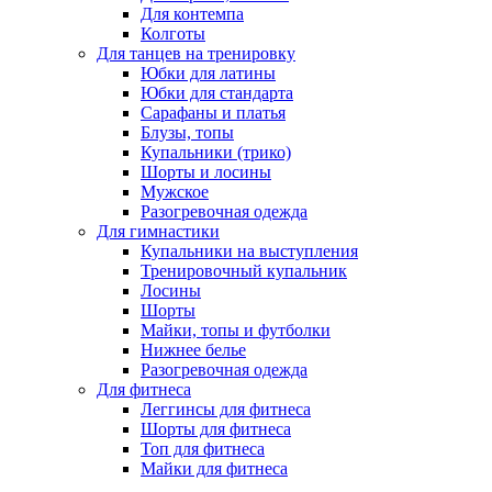
Для контемпа
Колготы
Для танцев на тренировку
Юбки для латины
Юбки для стандарта
Сарафаны и платья
Блузы, топы
Купальники (трико)
Шорты и лосины
Мужское
Разогревочная одежда
Для гимнастики
Купальники на выступления
Тренировочный купальник
Лосины
Шорты
Майки, топы и футболки
Нижнее белье
Разогревочная одежда
Для фитнеса
Леггинсы для фитнеса
Шорты для фитнеса
Топ для фитнеса
Майки для фитнеса