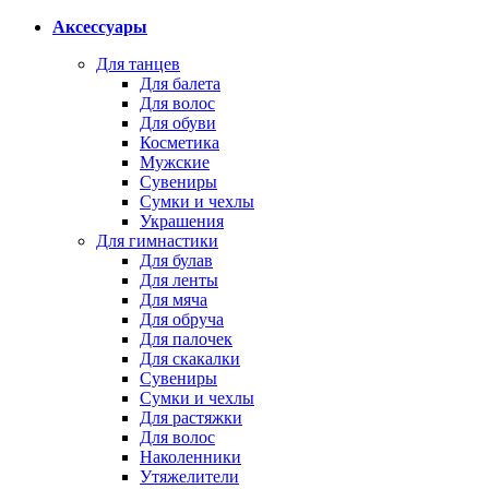
Аксессуары
Для танцев
Для балета
Для волос
Для обуви
Косметика
Мужские
Сувениры
Сумки и чехлы
Украшения
Для гимнастики
Для булав
Для ленты
Для мяча
Для обруча
Для палочек
Для скакалки
Сувениры
Сумки и чехлы
Для растяжки
Для волос
Наколенники
Утяжелители