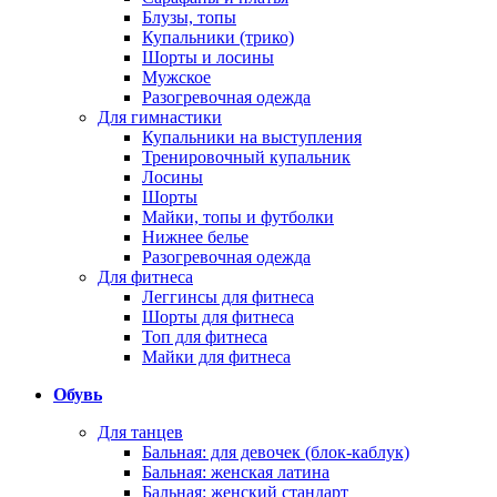
Блузы, топы
Купальники (трико)
Шорты и лосины
Мужское
Разогревочная одежда
Для гимнастики
Купальники на выступления
Тренировочный купальник
Лосины
Шорты
Майки, топы и футболки
Нижнее белье
Разогревочная одежда
Для фитнеса
Леггинсы для фитнеса
Шорты для фитнеса
Топ для фитнеса
Майки для фитнеса
Обувь
Для танцев
Бальная: для девочек (блок-каблук)
Бальная: женская латина
Бальная: женский стандарт