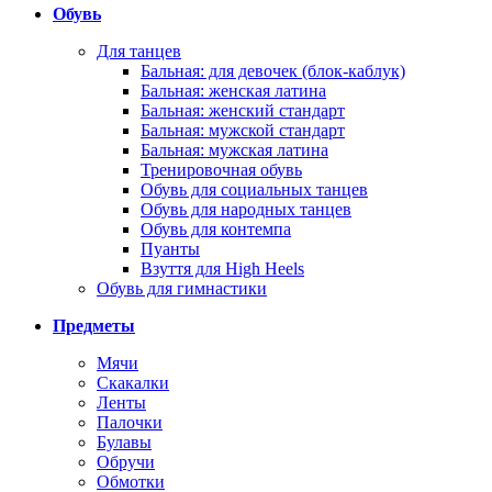
Обувь
Для танцев
Бальная: для девочек (блок-каблук)
Бальная: женская латина
Бальная: женский стандарт
Бальная: мужской стандарт
Бальная: мужская латина
Тренировочная обувь
Обувь для социальных танцев
Обувь для народных танцев
Обувь для контемпа
Пуанты
Взуття для High Heels
Обувь для гимнастики
Предметы
Мячи
Скакалки
Ленты
Палочки
Булавы
Обручи
Обмотки