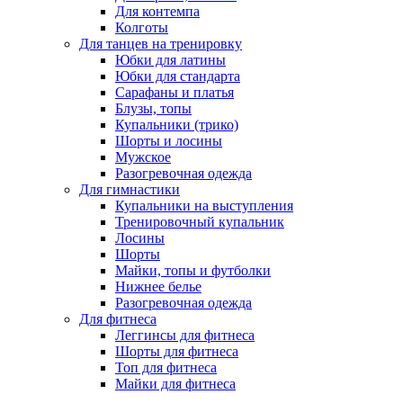
Для контемпа
Колготы
Для танцев на тренировку
Юбки для латины
Юбки для стандарта
Сарафаны и платья
Блузы, топы
Купальники (трико)
Шорты и лосины
Мужское
Разогревочная одежда
Для гимнастики
Купальники на выступления
Тренировочный купальник
Лосины
Шорты
Майки, топы и футболки
Нижнее белье
Разогревочная одежда
Для фитнеса
Леггинсы для фитнеса
Шорты для фитнеса
Топ для фитнеса
Майки для фитнеса