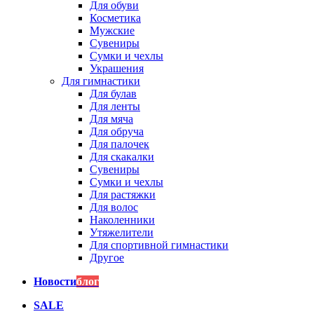
Для обуви
Косметика
Мужские
Сувениры
Сумки и чехлы
Украшения
Для гимнастики
Для булав
Для ленты
Для мяча
Для обруча
Для палочек
Для скакалки
Сувениры
Сумки и чехлы
Для растяжки
Для волос
Наколенники
Утяжелители
Для спортивной гимнастики
Другое
Новости
блог
SALE