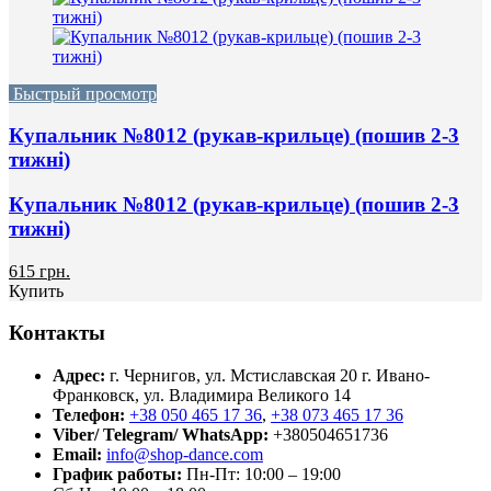
Быстрый просмотр
Купальник №8012 (рукав-крильце) (пошив 2-3
тижні)
Купальник №8012 (рукав-крильце) (пошив 2-3
тижні)
615 грн.
Купить
Контакты
Адрес:
г. Чернигов, ул. Мстиславская 20
г. Ивано-
Франковск, ул. Владимира Великого 14
Телефон:
+38 050 465 17 36
,
+38 073 465 17 36
Viber/ Telegram/ WhatsApp:
+380504651736
Email:
info@shop-dance.com
График работы:
Пн-Пт: 10:00 – 19:00