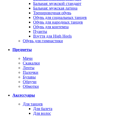
Бальная: мужской стандарт
Бальная: мужская латина
Тренировочная обувь
Обувь для социальных танцев
Обувь для народных танцев
Обувь для контемпа
Пуанты
Взуття для High Heels
Обувь для гимнастики
Предметы
Мячи
Скакалки
Ленты
Палочки
Булавы
Обручи
Обмотки
Аксессуары
Для танцев
Для балета
Для волос