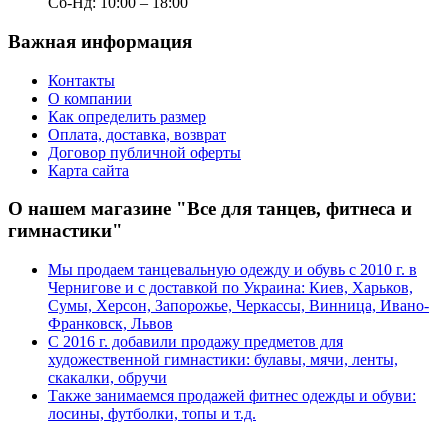
Сб-Нд: 10:00 – 18:00
Важная информация
Контакты
О компании
Как определить размер
Оплата, доставка, возврат
Договор публичной оферты
Карта сайта
О нашем магазине "Все для танцев, фитнеса и
гимнастики"
Мы продаем танцевальную одежду и обувь с 2010 г. в
Чернигове и с доставкой по Украина: Киев, Харьков,
Сумы, Херсон, Запорожье, Черкассы, Винница, Ивано-
Франковск, Львов
С 2016 г. добавили продажу предметов для
художественной гимнастики: булавы, мячи, ленты,
скакалки, обручи
Также занимаемся продажей фитнес одежды и обуви:
лосины, футболки, топы и т.д.