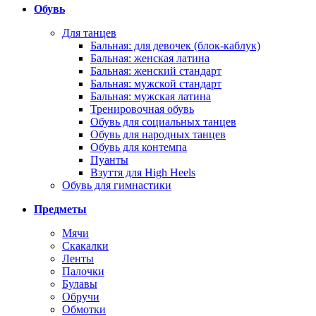
Обувь
Для танцев
Бальная: для девочек (блок-каблук)
Бальная: женская латина
Бальная: женский стандарт
Бальная: мужской стандарт
Бальная: мужская латина
Тренировочная обувь
Обувь для социальных танцев
Обувь для народных танцев
Обувь для контемпа
Пуанты
Взуття для High Heels
Обувь для гимнастики
Предметы
Мячи
Скакалки
Ленты
Палочки
Булавы
Обручи
Обмотки