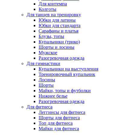
Для контемпа
Колготы
Для танцев на тренировку
Юбки для латины
Юбки для стандарта
Сарафаны и платья
Блузы, топы
Купальники (трико)
Шорты и лосины
Мужское
Разогревочная одежда
Для гимнастики
Купальники на выступления
Тренировочный купальник
Лосины
Шорты
Майки, топы и футболки
Нижнее белье
Разогревочная одежда
Для фитнеса
Леггинсы для фитнеса
Шорты для фитнеса
Топ для фитнеса
Майки для фитнеса