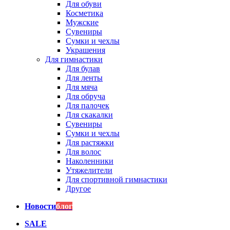
Для обуви
Косметика
Мужские
Сувениры
Сумки и чехлы
Украшения
Для гимнастики
Для булав
Для ленты
Для мяча
Для обруча
Для палочек
Для скакалки
Сувениры
Сумки и чехлы
Для растяжки
Для волос
Наколенники
Утяжелители
Для спортивной гимнастики
Другое
Новости
блог
SALE