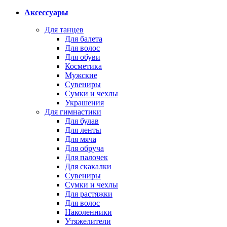
Аксессуары
Для танцев
Для балета
Для волос
Для обуви
Косметика
Мужские
Сувениры
Сумки и чехлы
Украшения
Для гимнастики
Для булав
Для ленты
Для мяча
Для обруча
Для палочек
Для скакалки
Сувениры
Сумки и чехлы
Для растяжки
Для волос
Наколенники
Утяжелители