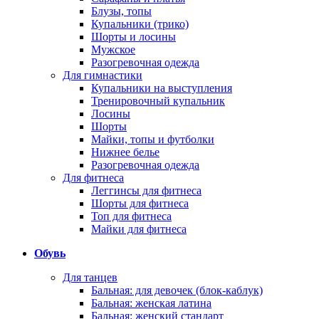
Блузы, топы
Купальники (трико)
Шорты и лосины
Мужское
Разогревочная одежда
Для гимнастики
Купальники на выступления
Тренировочный купальник
Лосины
Шорты
Майки, топы и футболки
Нижнее белье
Разогревочная одежда
Для фитнеса
Леггинсы для фитнеса
Шорты для фитнеса
Топ для фитнеса
Майки для фитнеса
Обувь
Для танцев
Бальная: для девочек (блок-каблук)
Бальная: женская латина
Бальная: женский стандарт