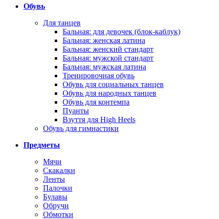
Обувь
Для танцев
Бальная: для девочек (блок-каблук)
Бальная: женская латина
Бальная: женский стандарт
Бальная: мужской стандарт
Бальная: мужская латина
Тренировочная обувь
Обувь для социальных танцев
Обувь для народных танцев
Обувь для контемпа
Пуанты
Взуття для High Heels
Обувь для гимнастики
Предметы
Мячи
Скакалки
Ленты
Палочки
Булавы
Обручи
Обмотки