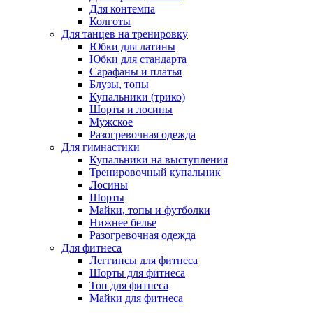
Для контемпа
Колготы
Для танцев на тренировку
Юбки для латины
Юбки для стандарта
Сарафаны и платья
Блузы, топы
Купальники (трико)
Шорты и лосины
Мужское
Разогревочная одежда
Для гимнастики
Купальники на выступления
Тренировочный купальник
Лосины
Шорты
Майки, топы и футболки
Нижнее белье
Разогревочная одежда
Для фитнеса
Леггинсы для фитнеса
Шорты для фитнеса
Топ для фитнеса
Майки для фитнеса