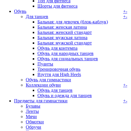
Топ для фитнеса
Шорты для фитнеса
Обувь
+
-
Для танцев
+
-
Бальная: для девочек (блок-каблук)
Бальная: женская латина
Бальная: женский стандарт
Бальная: мужская латина
Бальная: мужской стандарт
Обувь для контемпа
Обувь для народных танцев
Обувь для социальных танцев
Пуанты
Тренировочная обувь
Взуття для High Heels
Обувь для гимнастики
Коллекции обуви
+
-
Обувь для танцев
Обувь и одежда для танцев
Предметы для гимнастики
+
-
Булавы
Ленты
Мячи
Обмотки
Обручи