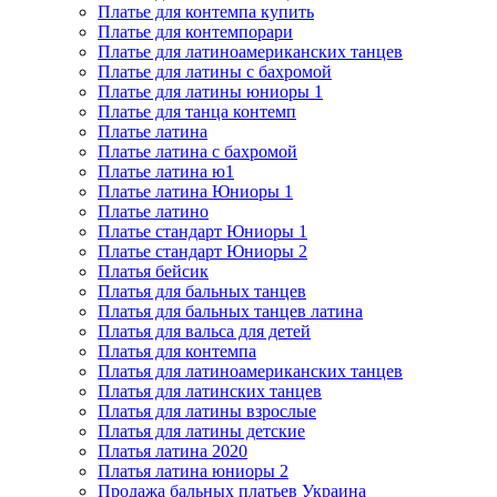
Платье для контемпа купить
Платье для контемпорари
Платье для латиноамериканских танцев
Платье для латины с бахромой
Платье для латины юниоры 1
Платье для танца контемп
Платье латина
Платье латина с бахромой
Платье латина ю1
Платье латина Юниоры 1
Платье латино
Платье стандарт Юниоры 1
Платье стандарт Юниоры 2
Платья бейсик
Платья для бальных танцев
Платья для бальных танцев латина
Платья для вальса для детей
Платья для контемпа
Платья для латиноамериканских танцев
Платья для латинских танцев
Платья для латины взрослые
Платья для латины детские
Платья латина 2020
Платья латина юниоры 2
Продажа бальных платьев Украина