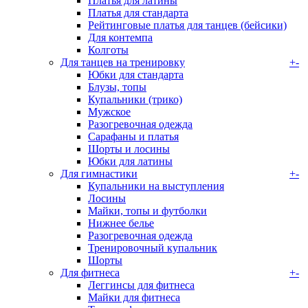
Платья для латины
Платья для стандарта
Рейтинговые платья для танцев (бейсики)
Для контемпа
Колготы
Для танцев на тренировку
+
-
Юбки для стандарта
Блузы, топы
Купальники (трико)
Мужское
Разогревочная одежда
Сарафаны и платья
Шорты и лосины
Юбки для латины
Для гимнастики
+
-
Купальники на выступления
Лосины
Майки, топы и футболки
Нижнее белье
Разогревочная одежда
Тренировочный купальник
Шорты
Для фитнеса
+
-
Леггинсы для фитнеса
Майки для фитнеса