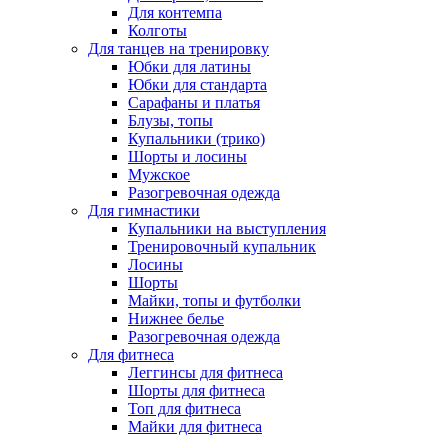
Для контемпа
Колготы
Для танцев на тренировку
Юбки для латины
Юбки для стандарта
Сарафаны и платья
Блузы, топы
Купальники (трико)
Шорты и лосины
Мужское
Разогревочная одежда
Для гимнастики
Купальники на выступления
Тренировочный купальник
Лосины
Шорты
Майки, топы и футболки
Нижнее белье
Разогревочная одежда
Для фитнеса
Леггинсы для фитнеса
Шорты для фитнеса
Топ для фитнеса
Майки для фитнеса