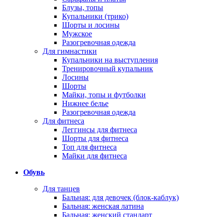
Блузы, топы
Купальники (трико)
Шорты и лосины
Мужское
Разогревочная одежда
Для гимнастики
Купальники на выступления
Тренировочный купальник
Лосины
Шорты
Майки, топы и футболки
Нижнее белье
Разогревочная одежда
Для фитнеса
Леггинсы для фитнеса
Шорты для фитнеса
Топ для фитнеса
Майки для фитнеса
Обувь
Для танцев
Бальная: для девочек (блок-каблук)
Бальная: женская латина
Бальная: женский стандарт