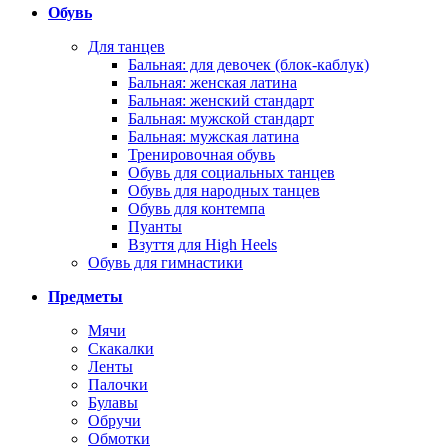
Обувь
Для танцев
Бальная: для девочек (блок-каблук)
Бальная: женская латина
Бальная: женский стандарт
Бальная: мужской стандарт
Бальная: мужская латина
Тренировочная обувь
Обувь для социальных танцев
Обувь для народных танцев
Обувь для контемпа
Пуанты
Взуття для High Heels
Обувь для гимнастики
Предметы
Мячи
Скакалки
Ленты
Палочки
Булавы
Обручи
Обмотки