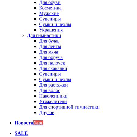
Для обуви
Косметика
Мужские
Сувениры
Сумки и чехлы
Украшения
Для гимнастики
Для булав
Для ленты
Для мяча
Для обруча
Для палочек
Для скакалки
Сувениры
Сумки и чехлы
Для растяжки
Для волос
Наколенники
Утяжелители
Для спортивной гимнастики
Другое
Новости
блог
SALE