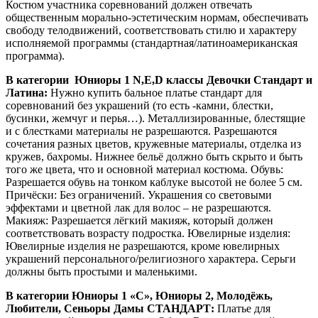
Костюм участника соревнований должен отвечать
общественным морально-эстетическим нормам, обеспечивать
свободу телодвижений, соответствовать стилю и характеру
исполняемой программы (стандартная/латиноамериканская
программа).
В категории Юниоры 1 N,E,D классы Девочки Стандарт и
Латина:
Нужно купить бальное платье стандарт для
соревнований без украшений (то есть -камни, блестки,
бусинки, жемчуг и перья…). Металлизированные, блестящие
и с блестками материалы не разрешаются. Разрешаются
сочетания разных цветов, кружевные материалы, отделка из
кружев, бахромы. Нижнее бельё должно быть скрыто и быть
того же цвета, что и основной материал костюма. Обувь:
Разрешается обувь на тонком каблуке высотой не более 5 см.
Причёски: Без ограничений. Украшения со световыми
эффектами и цветной лак для волос – не разрешаются.
Макияж: Разрешается лёгкий макияж, который должен
соответствовать возрасту подростка. Ювелирные изделия:
Ювелирные изделия не разрешаются, кроме ювелирных
украшений персонального/религиозного характера. Серьги
должны быть простыми и маленькими.
В категории
Юниоры 1 «С», Юниоры 2, Молодёжь,
Любители, Сеньоры Дамы СТАНДАРТ:
Платье для