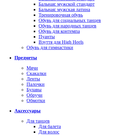
Бальная: мужской стандарт
Бальная: мужская латина
Тренировочная обувь
Обувь для социальных танцев
Обувь для народных танцев
Обувь для контемпа
Пуанты
Взуття для High Heels
Обувь для гимнастики
Предметы
Мячи
Скакалки
Ленты
Палочки
Булавы
Обручи
Обмотки
Аксессуары
Для танцев
Для балета
Для волос