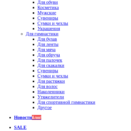
Для обуви
Косметика
Мужские
Сувениры
Сумки и чехлы
Украшения
Для гимнастики
Для булав
Для ленты
Для мяча
Для обруча
Для палочек
Для скакалки
Сувениры
Сумки и чехлы
Для растяжки
Для волос
Наколенники
Утяжелители
Для спортивной гимнастики
Другое
Новости
блог
SALE