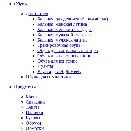
Обувь
Для танцев
Бальная: для девочек (блок-каблук)
Бальная: женская латина
Бальная: женский стандарт
Бальная: мужской стандарт
Бальная: мужская латина
Тренировочная обувь
Обувь для социальных танцев
Обувь для народных танцев
Обувь для контемпа
Пуанты
Взуття для High Heels
Обувь для гимнастики
Предметы
Мячи
Скакалки
Ленты
Палочки
Булавы
Обручи
Обмотки