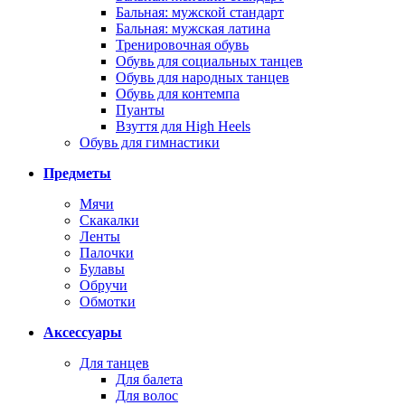
Бальная: мужской стандарт
Бальная: мужская латина
Тренировочная обувь
Обувь для социальных танцев
Обувь для народных танцев
Обувь для контемпа
Пуанты
Взуття для High Heels
Обувь для гимнастики
Предметы
Мячи
Скакалки
Ленты
Палочки
Булавы
Обручи
Обмотки
Аксессуары
Для танцев
Для балета
Для волос