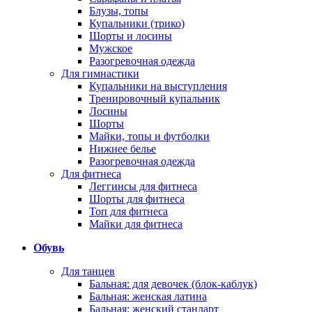
Блузы, топы
Купальники (трико)
Шорты и лосины
Мужское
Разогревочная одежда
Для гимнастики
Купальники на выступления
Тренировочный купальник
Лосины
Шорты
Майки, топы и футболки
Нижнее белье
Разогревочная одежда
Для фитнеса
Леггинсы для фитнеса
Шорты для фитнеса
Топ для фитнеса
Майки для фитнеса
Обувь
Для танцев
Бальная: для девочек (блок-каблук)
Бальная: женская латина
Бальная: женский стандарт