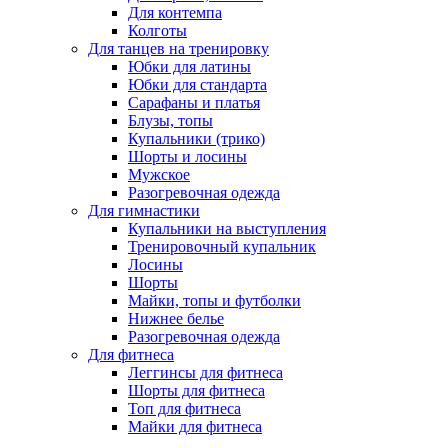
Для контемпа
Колготы
Для танцев на тренировку
Юбки для латины
Юбки для стандарта
Сарафаны и платья
Блузы, топы
Купальники (трико)
Шорты и лосины
Мужское
Разогревочная одежда
Для гимнастики
Купальники на выступления
Тренировочный купальник
Лосины
Шорты
Майки, топы и футболки
Нижнее белье
Разогревочная одежда
Для фитнеса
Леггинсы для фитнеса
Шорты для фитнеса
Топ для фитнеса
Майки для фитнеса