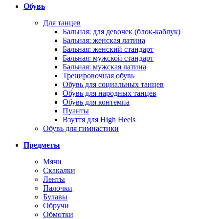
Обувь
Для танцев
Бальная: для девочек (блок-каблук)
Бальная: женская латина
Бальная: женский стандарт
Бальная: мужской стандарт
Бальная: мужская латина
Тренировочная обувь
Обувь для социальных танцев
Обувь для народных танцев
Обувь для контемпа
Пуанты
Взуття для High Heels
Обувь для гимнастики
Предметы
Мячи
Скакалки
Ленты
Палочки
Булавы
Обручи
Обмотки