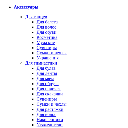
Аксессуары
Для танцев
Для балета
Для волос
Для обуви
Косметика
Мужские
Сувениры
Сумки и чехлы
Украшения
Для гимнастики
Для булав
Для ленты
Для мяча
Для обруча
Для палочек
Для скакалки
Сувениры
Сумки и чехлы
Для растяжки
Для волос
Наколенники
Утяжелители