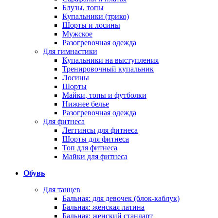
Блузы, топы
Купальники (трико)
Шорты и лосины
Мужское
Разогревочная одежда
Для гимнастики
Купальники на выступления
Тренировочный купальник
Лосины
Шорты
Майки, топы и футболки
Нижнее белье
Разогревочная одежда
Для фитнеса
Леггинсы для фитнеса
Шорты для фитнеса
Топ для фитнеса
Майки для фитнеса
Обувь
Для танцев
Бальная: для девочек (блок-каблук)
Бальная: женская латина
Бальная: женский стандарт