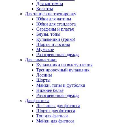
Для контемпа
Колготы
Для танцев на тренировку
Юбки для латины
Юбки для стандарта
Сарафаны и платья
Блузы, топы
Купальники (трико)
Шорты и лосины
Мужское
Разогревочная одежда
Для гимнастики
Купальники на выступления
Тренировочный купальник
Лосины
Шорты
Майки, топы и футболки
Нижнее белье
Разогревочная одежда
Для фитнеса
Леггинсы для фитнеса
Шорты для фитнеса
Топ для фитнеса
Майки для фитнеса