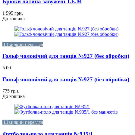
Брюки латина завужені J.E.M
1 595 грн.
До кошика
Швидкий перегляд
Гольф чоловічий для танців №927 (без обробки)
5.00
Гольф чоловічий для танців №927 (без обробки)
775 грн.
До кошика
Швидкий перегляд
Футболка-поло для танців №935/1