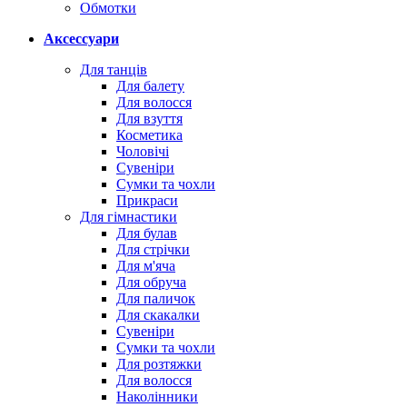
Обмотки
Аксессуари
Для танців
Для балету
Для волосся
Для взуття
Косметика
Чоловічі
Сувеніри
Сумки та чохли
Прикраси
Для гімнастики
Для булав
Для стрічки
Для м'яча
Для обруча
Для паличок
Для скакалки
Сувеніри
Сумки та чохли
Для розтяжки
Для волосся
Наколінники