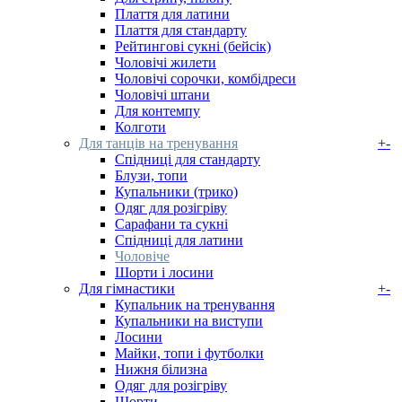
Плаття для латини
Плаття для стандарту
Рейтингові сукні (бейсік)
Чоловічі жилети
Чоловічі сорочки, комбідреси
Чоловічі штани
Для контемпу
Колготи
Для танців на тренування
+
-
Спідниці для стандарту
Блузи, топи
Купальники (трико)
Одяг для розігріву
Сарафани та сукні
Спідниці для латини
Чоловіче
Шорти і лосини
Для гімнастики
+
-
Купальник на тренування
Купальники на виступи
Лосини
Майки, топи і футболки
Нижня білизна
Одяг для розігріву
Шорти