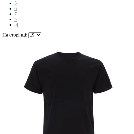
5
6
7
>
>|
На сторінці: