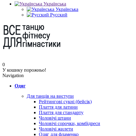
Українська
Українська
Русский
0
У кошику порожньо!
Navigation
Одяг
Для танців на виступи
Рейтингові сукні (бейсік)
Плаття для латини
Плаття для стандарту
Чоловічі штани
Чоловічі сорочки, комбідреси
Чоловічі жилети
Одяг для фламенко