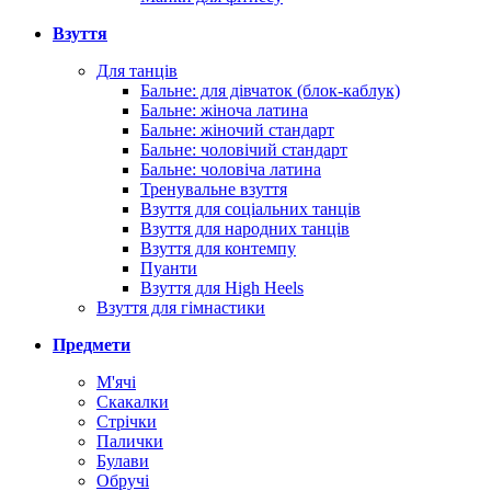
Взуття
Для танців
Бальне: для дівчаток (блок-каблук)
Бальне: жіноча латина
Бальне: жіночий стандарт
Бальне: чоловічий стандарт
Бальне: чоловіча латина
Тренувальне взуття
Взуття для соціальних танців
Взуття для народних танців
Взуття для контемпу
Пуанти
Взуття для High Heels
Взуття для гімнастики
Предмети
М'ячі
Скакалки
Стрічки
Палички
Булави
Обручі