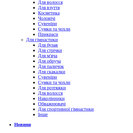
Для волосся
Для взуття
Косметика
Чоловічі
Сувеніри
Сумки та чохли
Прикраси
Для гімнастики
Для булав
Для стрічки
Для м'яча
Для обруча
Для паличок
Для скакалки
Сувеніри
Сумки та чохли
Для розтяжки
Для волосся
Наколінники
Обважнювачі
Для спортивної гімнастики
Інше
Новини