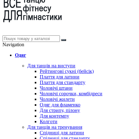
Navigation
Одяг
Для танців на виступи
Рейтингові сукні (бейсік)
Плаття для латини
Плаття для стандарту
Чоловічі штани
Чоловічі сорочки, комбідреси
Чоловічі жилети
Одяг для фламенко
Для стрипу, пілону
Для контемпу
Колготи
Для танців на тренування
Спідниці для латини
Спідниці для стандарту