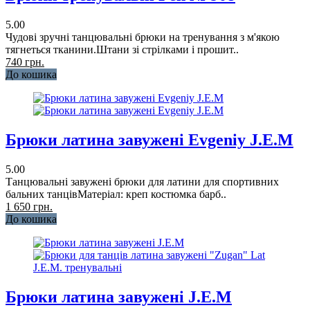
5.00
Чудові зручні танцювальні брюки на тренування з м'якою
тягнеться тканини.Штани зі стрілками і прошит..
740 грн.
До кошика
Брюки латина завужені Evgeniy J.E.M
5.00
Танцювальні завужені брюки для латини для спортивних
бальних танцівМатеріал: креп костюмка барб..
1 650 грн.
До кошика
Брюки латина завужені J.E.M