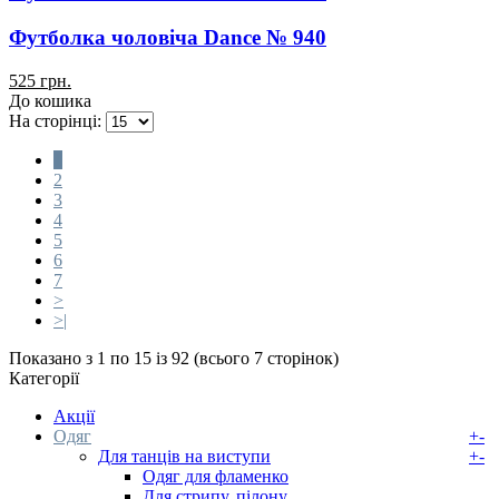
Футболка чоловіча Dance № 940
525 грн.
До кошика
На сторінці:
1
2
3
4
5
6
7
>
>|
Показано з 1 по 15 із 92 (всього 7 сторінок)
Категорії
Акції
Одяг
+
-
Для танців на виступи
+
-
Одяг для фламенко
Для стрипу, пілону