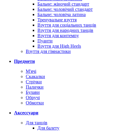
Бальне: жіночий стандарт
Бальне: чоловічий стандарт
Бальне: чоловіча латина
Тренувальне взуття
Взуття для соціальних танців
Взуття для народних танців
Взуття для контемпу
Пуанти
Взуття для High Heels
Взуття для гімнастики
Предмети
М'ячі
Скакалки
Стрічки
Палички
Булави
Обручі
Обмотки
Аксессуари
Для танців
Для балету