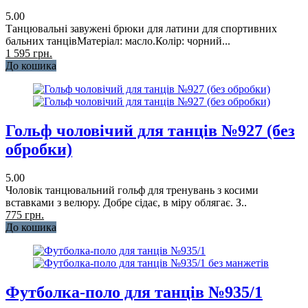
5.00
Танцювальні завужені брюки для латини для спортивних
бальних танцівМатеріал: масло.Колір: чорний...
1 595 грн.
До кошика
Гольф чоловічий для танців №927 (без
обробки)
5.00
Чоловік танцювальний гольф для тренувань з косими
вставками з велюру. Добре сідає, в міру облягає. З..
775 грн.
До кошика
Футболка-поло для танців №935/1