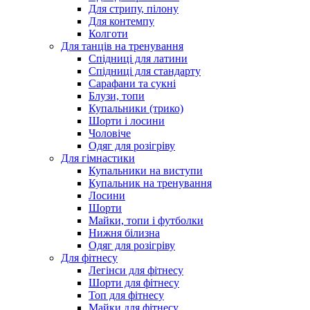
Для стрипу, пілону
Для контемпу
Колготи
Для танців на тренування
Спідниці для латини
Спідниці для стандарту
Сарафани та сукні
Блузи, топи
Купальники (трико)
Шорти і лосини
Чоловіче
Одяг для розігріву
Для гімнастики
Купальники на виступи
Купальник на тренування
Лосини
Шорти
Майки, топи і футболки
Нижня білизна
Одяг для розігріву
Для фітнесу
Легінси для фітнесу
Шорти для фітнесу
Топ для фітнесу
Майки для фітнесу