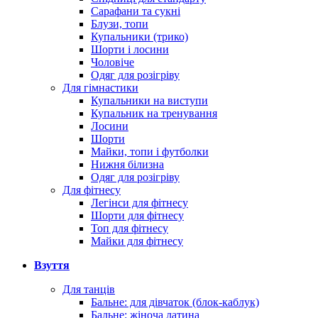
Сарафани та сукні
Блузи, топи
Купальники (трико)
Шорти і лосини
Чоловіче
Одяг для розігріву
Для гімнастики
Купальники на виступи
Купальник на тренування
Лосини
Шорти
Майки, топи і футболки
Нижня білизна
Одяг для розігріву
Для фітнесу
Легінси для фітнесу
Шорти для фітнесу
Топ для фітнесу
Майки для фітнесу
Взуття
Для танців
Бальне: для дівчаток (блок-каблук)
Бальне: жіноча латина