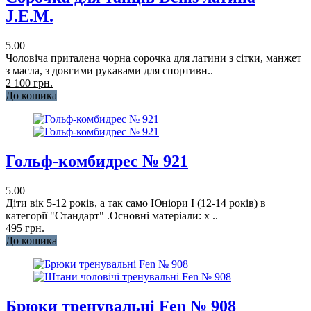
J.E.M.
5.00
Чоловіча приталена чорна сорочка для латини з сітки, манжет
з масла, з довгими рукавами для спортивн..
2 100 грн.
До кошика
Гольф-комбидрес № 921
5.00
Діти вік 5-12 років, а так само Юніори I (12-14 років) в
категорії "Стандарт" .Основні матеріали: х ..
495 грн.
До кошика
Брюки тренувальні Fen № 908