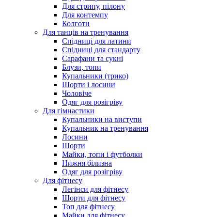
Для стрипу, пілону
Для контемпу
Колготи
Для танців на тренування
Спідниці для латини
Спідниці для стандарту
Сарафани та сукні
Блузи, топи
Купальники (трико)
Шорти і лосини
Чоловіче
Одяг для розігріву
Для гімнастики
Купальники на виступи
Купальник на тренування
Лосини
Шорти
Майки, топи і футболки
Нижня білизна
Одяг для розігріву
Для фітнесу
Легінси для фітнесу
Шорти для фітнесу
Топ для фітнесу
Майки для фітнесу