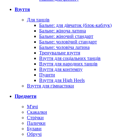
Взуття
Для танців
Бальне: для дівчаток (блок-каблук)
Бальне: жіноча латина
Бальне: жіночий стандарт
Бальне: чоловічий стандарт
Бальне: чоловіча латина
Тренувальне взуття
Взуття для соціальних танців
Взуття для народних танців
Взуття для контемпу
Пуанти
Взуття для High Heels
Взуття для гімнастики
Предмети
М'ячі
Скакалки
Стрічки
Палички
Булави
Обручі