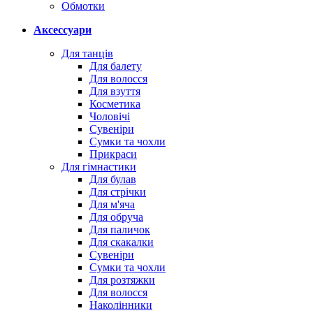
Обмотки
Аксессуари
Для танців
Для балету
Для волосся
Для взуття
Косметика
Чоловічі
Сувеніри
Сумки та чохли
Прикраси
Для гімнастики
Для булав
Для стрічки
Для м'яча
Для обруча
Для паличок
Для скакалки
Сувеніри
Сумки та чохли
Для розтяжки
Для волосся
Наколінники