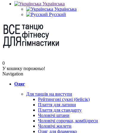
Українська
Українська
Русский
0
У кошику порожньо!
Navigation
Одяг
Для танців на виступи
Рейтингові сукні (бейсік)
Плаття для латини
Плаття для стандарту
Чоловічі штани
Чоловічі сорочки, комбідреси
Чоловічі жилети
Одяг для фламенко