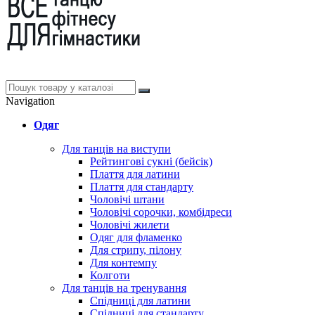
Navigation
Одяг
Для танців на виступи
Рейтингові сукні (бейсік)
Плаття для латини
Плаття для стандарту
Чоловічі штани
Чоловічі сорочки, комбідреси
Чоловічі жилети
Одяг для фламенко
Для стрипу, пілону
Для контемпу
Колготи
Для танців на тренування
Спідниці для латини
Спідниці для стандарту