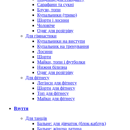
Сарафани та сукні
Блузи, топи
Купальники (трико)
Шорти і лосини
Чоловіче
Одяг для розігріву
Для гімнастики
Купальники на виступи
Купальник на тренування
Лосини
Шорти
Майки, топи і футболки
Нижня білизна
Одяг для розігріву
Для фітнесу
Легінси для фітнесу
Шорти для фітнесу
Топ для фітнесу
Майки для фітнесу
Взуття
Для танців
Бальне: для дівчаток (блок-каблук)
Бальне: жіноча латина