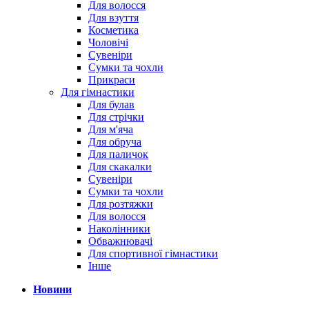
Для волосся
Для взуття
Косметика
Чоловічі
Сувеніри
Сумки та чохли
Прикраси
Для гімнастики
Для булав
Для стрічки
Для м'яча
Для обруча
Для паличок
Для скакалки
Сувеніри
Сумки та чохли
Для розтяжки
Для волосся
Наколінники
Обважнювачі
Для спортивної гімнастики
Інше
Новини