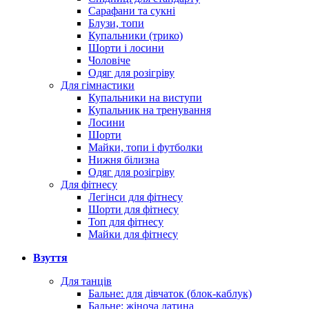
Сарафани та сукні
Блузи, топи
Купальники (трико)
Шорти і лосини
Чоловіче
Одяг для розігріву
Для гімнастики
Купальники на виступи
Купальник на тренування
Лосини
Шорти
Майки, топи і футболки
Нижня білизна
Одяг для розігріву
Для фітнесу
Легінси для фітнесу
Шорти для фітнесу
Топ для фітнесу
Майки для фітнесу
Взуття
Для танців
Бальне: для дівчаток (блок-каблук)
Бальне: жіноча латина