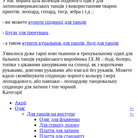
У нас зібрана ціла колекція подібного одягу для
латиноамериканських танців з використанням тварин
принтів: леопард, гепард, тигр, зебра і т.д .:
- ви можете
купити спідниці для танців
-
блузи для тренувань
- а також
купити купальник для танців, боді для танців
З'явилися дуже гарні нові тканини в тренувальному одязі для
бальних танців українського виробника J.E.M .: боді, болеро,
топіки з цікавими шнурівками на спинці, як з короткими
рукавами, довгими рукавами або взагалі без рукавів. Можете
вдало скомбінувати спідницю чорного кольору і верх
леопардового, або навпаки - леопардову танцювальну
спідницю для латини і топ чорний.
Категорії
Акції
Одяг
+
-
Для танців на виступи
+
-
Одяг для фламенко
Для стрипу, пілону
Плаття для латини
Плаття для стандарту