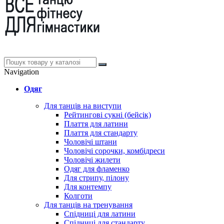
Navigation
Одяг
Для танців на виступи
Рейтингові сукні (бейсік)
Плаття для латини
Плаття для стандарту
Чоловічі штани
Чоловічі сорочки, комбідреси
Чоловічі жилети
Одяг для фламенко
Для стрипу, пілону
Для контемпу
Колготи
Для танців на тренування
Спідниці для латини
Спідниці для стандарту