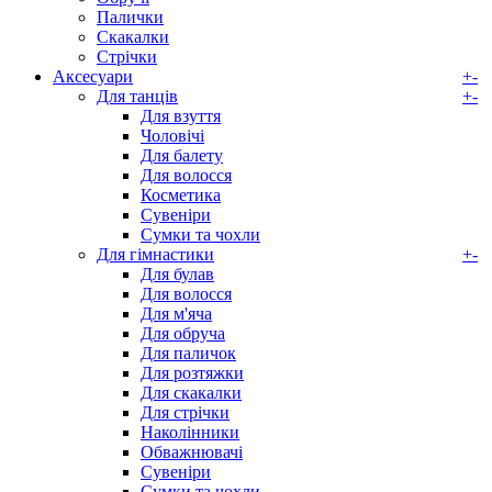
Палички
Скакалки
Стрічки
Аксесуари
+
-
Для танців
+
-
Для взуття
Чоловічі
Для балету
Для волосся
Косметика
Сувеніри
Сумки та чохли
Для гімнастики
+
-
Для булав
Для волосся
Для м'яча
Для обруча
Для паличок
Для розтяжки
Для скакалки
Для стрічки
Наколінники
Обважнювачі
Сувеніри
Сумки та чохли