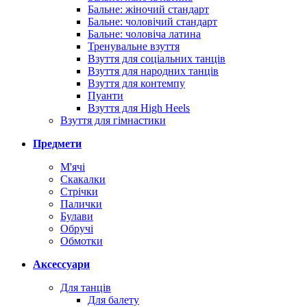
Бальне: жіночий стандарт
Бальне: чоловічий стандарт
Бальне: чоловіча латина
Тренувальне взуття
Взуття для соціальних танців
Взуття для народних танців
Взуття для контемпу
Пуанти
Взуття для High Heels
Взуття для гімнастики
Предмети
М'ячі
Скакалки
Стрічки
Палички
Булави
Обручі
Обмотки
Аксессуари
Для танців
Для балету