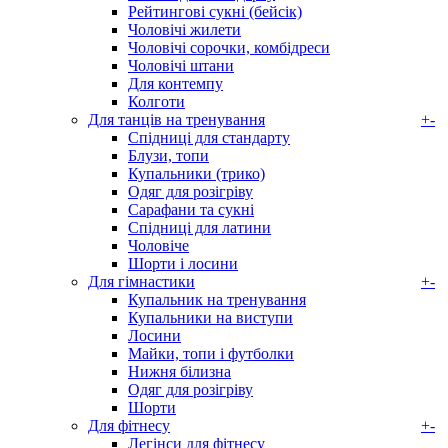
Рейтингові сукні (бейсік)
Чоловічі жилети
Чоловічі сорочки, комбідреси
Чоловічі штани
Для контемпу
Колготи
Для танців на тренування
+
-
Спідниці для стандарту
Блузи, топи
Купальники (трико)
Одяг для розігріву
Сарафани та сукні
Спідниці для латини
Чоловіче
Шорти і лосини
Для гімнастики
+
-
Купальник на тренування
Купальники на виступи
Лосини
Майки, топи і футболки
Нижня білизна
Одяг для розігріву
Шорти
Для фітнесу
+
-
Легінси для фітнесу