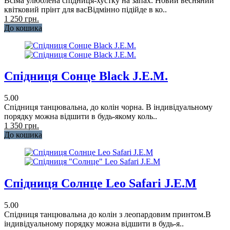
Всіма улюблена спідниця-хустку на запах. Новий весняний
квітковий прінт для васВідмінно підійде в ко..
1 250 грн.
До кошика
Спідниця Сонце Black J.E.M.
5.00
Спідниця танцювальна, до колін чорна. В індивідуальному
порядку можна відшити в будь-якому коль..
1 350 грн.
До кошика
Спідниця Солнце Leo Safari J.E.M
5.00
Спідниця танцювальна до колін з леопардовим принтом.В
індивідуальному порядку можна відшити в будь-я..