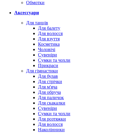
Обмотки
Аксессуари
Для танців
Для балету
Для волосся
Для взуття
Косметика
Чоловічі
Сувеніри
Сумки та чохли
Прикраси
Для гімнастики
Для булав
Для стрічки
Для м'яча
Для обруча
Для паличок
Для скакалки
Сувеніри
Сумки та чохли
Для розтяжки
Для волосся
Наколінники