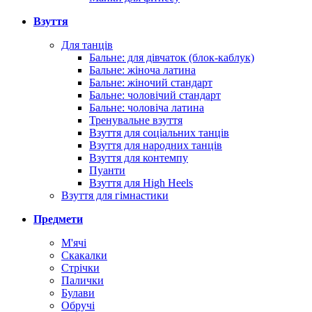
Взуття
Для танців
Бальне: для дівчаток (блок-каблук)
Бальне: жіноча латина
Бальне: жіночий стандарт
Бальне: чоловічий стандарт
Бальне: чоловіча латина
Тренувальне взуття
Взуття для соціальних танців
Взуття для народних танців
Взуття для контемпу
Пуанти
Взуття для High Heels
Взуття для гімнастики
Предмети
М'ячі
Скакалки
Стрічки
Палички
Булави
Обручі