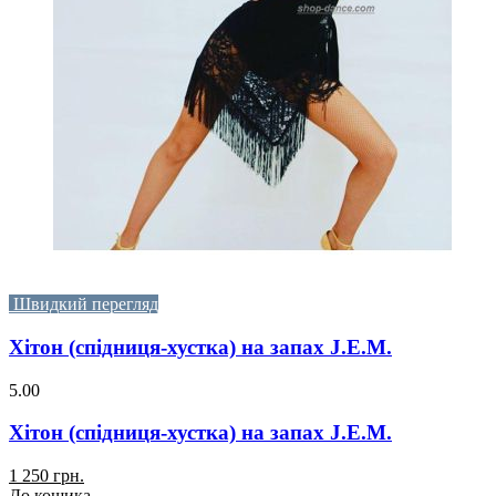
Швидкий перегляд
Хітон (спідниця-хустка) на запах J.E.M.
5.00
Хітон (спідниця-хустка) на запах J.E.M.
1 250 грн.
До кошика