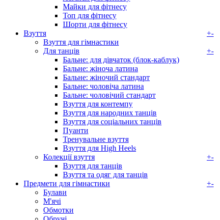
Майки для фітнесу
Топ для фітнесу
Шорти для фітнесу
Взуття
+
-
Взуття для гімнастики
Для танців
+
-
Бальне: для дівчаток (блок-каблук)
Бальне: жіноча латина
Бальне: жіночий стандарт
Бальне: чоловіча латина
Бальне: чоловічий стандарт
Взуття для контемпу
Взуття для народних танців
Взуття для соціальних танців
Пуанти
Тренувальне взуття
Взуття для High Heels
Колекції взуття
+
-
Взуття для танців
Взуття та одяг для танців
Предмети для гімнастики
+
-
Булави
М'ячі
Обмотки
Обручі