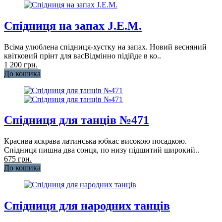
Спідниця на запах J.E.M.
Всіма улюблена спідниця-хустку на запах. Новий весняний
квітковий прінт для васВідмінно підійде в ко..
1 200 грн.
До кошика
Спідниця для танців №471
Красива яскрава латинська юбкас високою посадкою.
Спідниця пишна два сонця, по низу підшитий широкий..
675 грн.
До кошика
Спідниця для народних танців