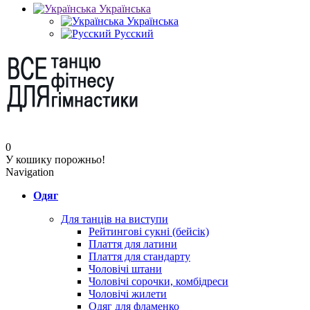
Українська
Українська
Русский
0
У кошику порожньо!
Navigation
Одяг
Для танців на виступи
Рейтингові сукні (бейсік)
Плаття для латини
Плаття для стандарту
Чоловічі штани
Чоловічі сорочки, комбідреси
Чоловічі жилети
Одяг для фламенко