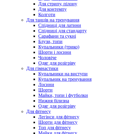
Для стрипу, пілону
Для контемпу
Колготи
Для танців на тренування
Спідниці для латини
Спідниці для стандарту
Сарафани та сукні
Блузи, топи
Купальники (трико)
Шорти і лосини
Чоловіче
Одяг для розігріву
Для гімнастики
Купальники на виступи
Купальник на тренування
Лосини
Шорти
Майки, топи і футболки
Нижня білизна
Одяг для розігріву
Для фітнесу
Легінси для фітнесу
Шорти для фітнесу
Топ для фітнесу
Майки для фітнесу