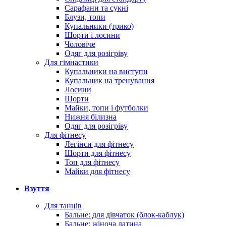
Сарафани та сукні
Блузи, топи
Купальники (трико)
Шорти і лосини
Чоловіче
Одяг для розігріву
Для гімнастики
Купальники на виступи
Купальник на тренування
Лосини
Шорти
Майки, топи і футболки
Нижня білизна
Одяг для розігріву
Для фітнесу
Легінси для фітнесу
Шорти для фітнесу
Топ для фітнесу
Майки для фітнесу
Взуття
Для танців
Бальне: для дівчаток (блок-каблук)
Бальне: жіноча латина