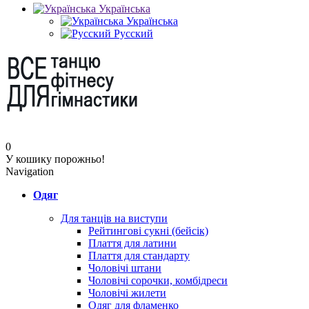
Українська
Українська
Русский
0
У кошику порожньо!
Navigation
Одяг
Для танців на виступи
Рейтингові сукні (бейсік)
Плаття для латини
Плаття для стандарту
Чоловічі штани
Чоловічі сорочки, комбідреси
Чоловічі жилети
Одяг для фламенко