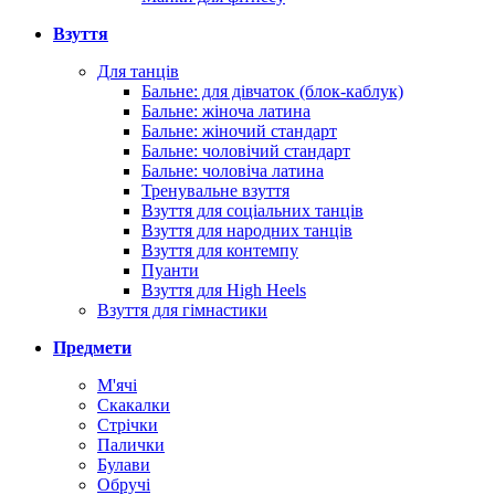
Взуття
Для танців
Бальне: для дівчаток (блок-каблук)
Бальне: жіноча латина
Бальне: жіночий стандарт
Бальне: чоловічий стандарт
Бальне: чоловіча латина
Тренувальне взуття
Взуття для соціальних танців
Взуття для народних танців
Взуття для контемпу
Пуанти
Взуття для High Heels
Взуття для гімнастики
Предмети
М'ячі
Скакалки
Стрічки
Палички
Булави
Обручі