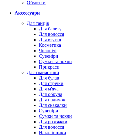
Обмотки
Аксессуари
Для танців
Для балету
Для волосся
Для взуття
Косметика
Чоловічі
Сувеніри
Сумки та чохли
Прикраси
Для гімнастики
Для булав
Для стрічки
Для м'яча
Для обруча
Для паличок
Для скакалки
Сувеніри
Сумки та чохли
Для розтяжки
Для волосся
Наколінники