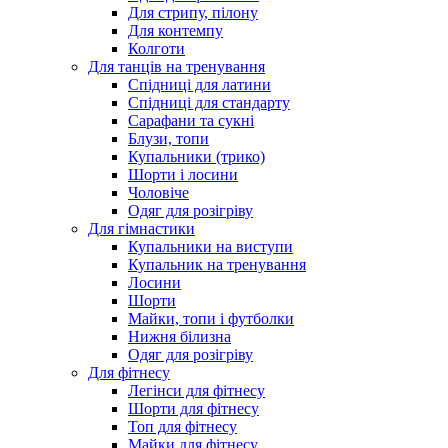
Для стрипу, пілону
Для контемпу
Колготи
Для танців на тренування
Спідниці для латини
Спідниці для стандарту
Сарафани та сукні
Блузи, топи
Купальники (трико)
Шорти і лосини
Чоловіче
Одяг для розігріву
Для гімнастики
Купальники на виступи
Купальник на тренування
Лосини
Шорти
Майки, топи і футболки
Нижня білизна
Одяг для розігріву
Для фітнесу
Легінси для фітнесу
Шорти для фітнесу
Топ для фітнесу
Майки для фітнесу