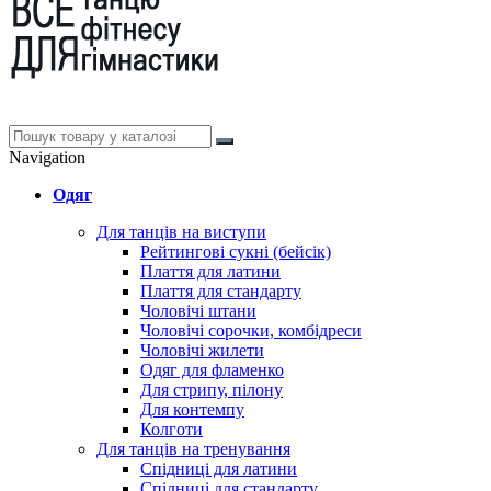
Navigation
Одяг
Для танців на виступи
Рейтингові сукні (бейсік)
Плаття для латини
Плаття для стандарту
Чоловічі штани
Чоловічі сорочки, комбідреси
Чоловічі жилети
Одяг для фламенко
Для стрипу, пілону
Для контемпу
Колготи
Для танців на тренування
Спідниці для латини
Спідниці для стандарту