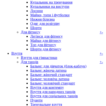
Купальник на тренування
Купальники на виступи
Лосини
Майки, топи і футболки
Нижня білизна
Одяг для розігріву
Шорти
Для фітнесу
+
-
Легінси для фітнесу
Майки для фітнесу
Топ для фітнесу
Шорти для фітнесу
Взуття
+
-
Взуття для гімнастики
Для танців
+
-
Бальне: для дівчаток (блок-каблук)
Бальне: жіноча латина
Бальне: жіночий стандарт
Бальне: чоловіча латина
Бальне: чоловічий стандарт
Взуття для контемпу
Взуття для народних танців
Взуття для соціальних танців
Пуанти
Тренувальне взуття