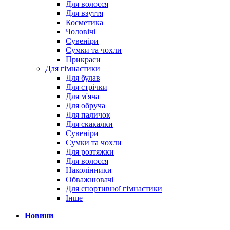
Для волосся
Для взуття
Косметика
Чоловічі
Сувеніри
Сумки та чохли
Прикраси
Для гімнастики
Для булав
Для стрічки
Для м'яча
Для обруча
Для паличок
Для скакалки
Сувеніри
Сумки та чохли
Для розтяжки
Для волосся
Наколінники
Обважнювачі
Для спортивної гімнастики
Інше
Новини