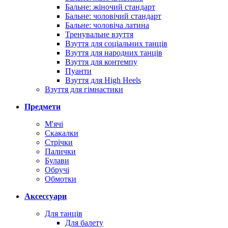
Бальне: жіночий стандарт
Бальне: чоловічий стандарт
Бальне: чоловіча латина
Тренувальне взуття
Взуття для соціальних танців
Взуття для народних танців
Взуття для контемпу
Пуанти
Взуття для High Heels
Взуття для гімнастики
Предмети
М'ячі
Скакалки
Стрічки
Палички
Булави
Обручі
Обмотки
Аксессуари
Для танців
Для балету