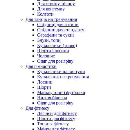
Для стрипу, пілону
Для контемпу
Колготи
Для танців на тренування
Спідниці для латини
Спідниці для стандарту
Сарафани та сукні
Блузи, топи
Купальники (трико)
Шорти і лосини
Чоловіче
Одяг для розігріву
Для гімнастики
Купальники на виступи
Купальник на тренування
Лосини
Шорти
Майки, топи і футболки
Нижня білизна
Одяг для розігріву
Для фітнесу
Легінси для фітнесу
Шорти для фітнесу
Топ для фітнесу
Майки для фітнесу