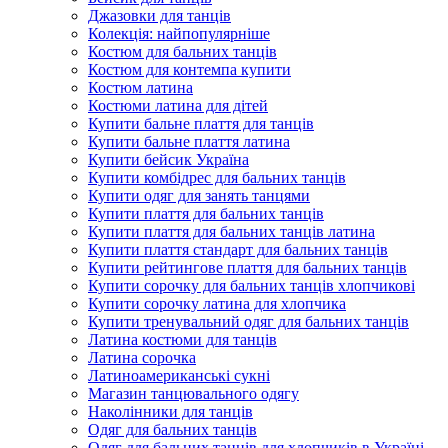
Джазовки для танців
Колекція: найпопулярніше
Костюм для бальних танців
Костюм для контемпа купити
Костюм латина
Костюми латина для дітей
Купити бальне плаття для танців
Купити бальне плаття латина
Купити бейсик Україна
Купити комбідрес для бальних танців
Купити одяг для занять танцями
Купити плаття для бальних танців
Купити плаття для бальних танців латина
Купити плаття стандарт для бальних танців
Купити рейтингове плаття для бальних танців
Купити сорочку для бальних танців хлопчикові
Купити сорочку латина для хлопчика
Купити тренувальний одяг для бальних танців
Латина костюми для танців
Латина сорочка
Латиноамериканські сукні
Магазин танцювального одягу
Наколінники для танців
Одяг для бальних танців
Одяг для бальних танців для хлопчиків в Україні