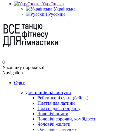
Українська
Українська
Русский
0
У кошику порожньо!
Navigation
Одяг
Для танців на виступи
Рейтингові сукні (бейсік)
Плаття для латини
Плаття для стандарту
Чоловічі штани
Чоловічі сорочки, комбідреси
Чоловічі жилети
Одяг для фламенко