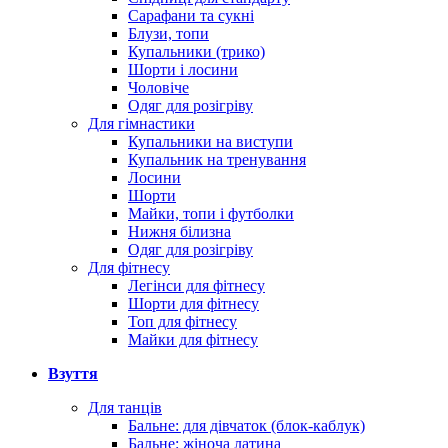
Сарафани та сукні
Блузи, топи
Купальники (трико)
Шорти і лосини
Чоловіче
Одяг для розігріву
Для гімнастики
Купальники на виступи
Купальник на тренування
Лосини
Шорти
Майки, топи і футболки
Нижня білизна
Одяг для розігріву
Для фітнесу
Легінси для фітнесу
Шорти для фітнесу
Топ для фітнесу
Майки для фітнесу
Взуття
Для танців
Бальне: для дівчаток (блок-каблук)
Бальне: жіноча латина