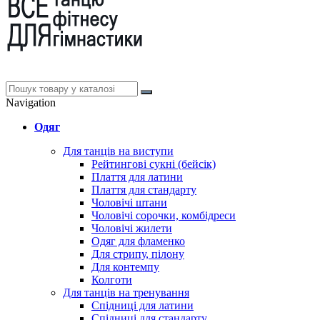
Navigation
Одяг
Для танців на виступи
Рейтингові сукні (бейсік)
Плаття для латини
Плаття для стандарту
Чоловічі штани
Чоловічі сорочки, комбідреси
Чоловічі жилети
Одяг для фламенко
Для стрипу, пілону
Для контемпу
Колготи
Для танців на тренування
Спідниці для латини
Спідниці для стандарту