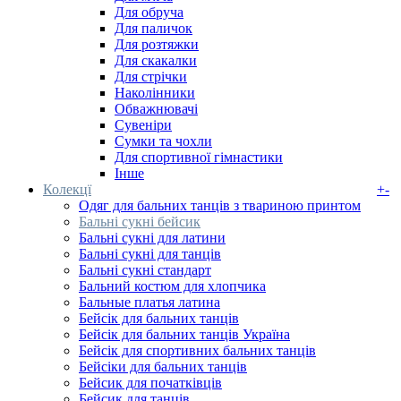
Для обруча
Для паличок
Для розтяжки
Для скакалки
Для стрічки
Наколінники
Обважнювачі
Сувеніри
Сумки та чохли
Для спортивної гімнастики
Інше
Колекцї
+
-
Одяг для бальних танців з твариною принтом
Бальні сукні бейсик
Бальні сукні для латини
Бальні сукні для танців
Бальні сукні стандарт
Бальний костюм для хлопчика
Бальные платья латина
Бейсік для бальних танців
Бейсік для бальних танців Україна
Бейсік для спортивних бальних танців
Бейсіки для бальних танців
Бейсик для початківців
Бейсик для танців