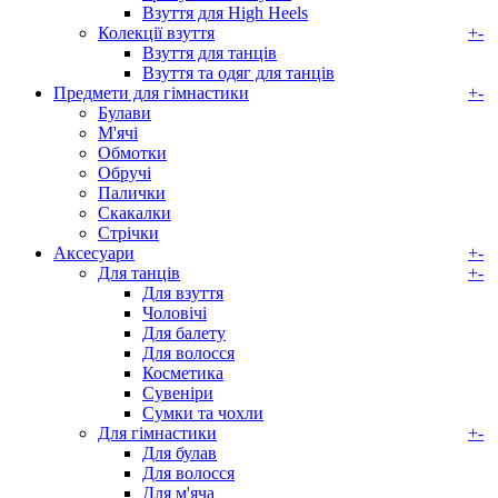
Взуття для High Heels
Колекції взуття
+
-
Взуття для танців
Взуття та одяг для танців
Предмети для гімнастики
+
-
Булави
М'ячі
Обмотки
Обручі
Палички
Скакалки
Стрічки
Аксесуари
+
-
Для танців
+
-
Для взуття
Чоловічі
Для балету
Для волосся
Косметика
Сувеніри
Сумки та чохли
Для гімнастики
+
-
Для булав
Для волосся
Для м'яча