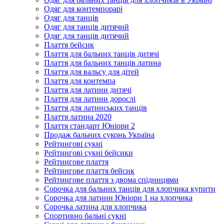
Одяг для контемпорарі
Одяг для танців
Одяг для танців дитячий
Одяг для танців дитячий
Плаття бейсик
Плаття для бальних танців дитячі
Плаття для бальних танців латина
Плаття для вальсу для дітей
Плаття для контемпа
Плаття для латини дитячі
Плаття для латини дорослі
Плаття для латинських танців
Плаття латина 2020
Плаття стандарт Юніори 2
Продаж бальних суконь Україна
Рейтингові сукні
Рейтингові сукні бейсики
Рейтингове плаття
Рейтингове плаття бейсик
Рейтингове плаття з двома спідницями
Сорочка для бальних танців для хлопчика купити
Сорочка для латини Юніори 1 на хлопчика
Сорочка латина для хлопчика
Спортивно бальні сукні