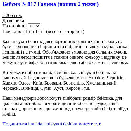
Бейсик №817 Галина (пошив 2 тижні)
2 205 грн.
До кошика
На сторінці:
Показано з 1 по 1 із 1 (всього 1 сторінок)
Бальні сукні бейсик для спортивних бальних танців могуть
бути з купальника і пришитою спідниці, а також з купальника
і спідниці на гумці. Обов'язковою умовою для бальних суконь
Бейсік явлется пошиття з тканин одного кольору і відтінку, це
можуть бути біфлекс з гіпюром, велюр або оксамит з велюром.
Ви можете вибрати найкрасивіші бальні сукні бейсик на
нашому сайті з доставкою в будь-яке місто України: Чернігів,
Харків, Одеса, Київ, Бровари, Бориспіль, Хмельницький,
Черкаси, Вінниця, Суми, Хуст, Херсон і т.д.
Наші менеджери допоможуть підібрати розмір бейсика, для
цього вам потрібно виміряти дитини обсяг в грудях, талії,
стегнах ,, зростання і довжини від плеча до коліна і від талії до
коліна.
Подивитися інші бальні сукні бейсик можете тут.