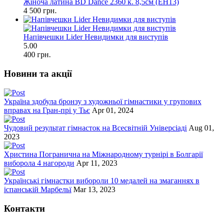
Жіноча латина BD Dance 2360 к. 8,5см (ЕН13)
4 500 грн.
Напівчешки Lider Невидимки для виступів
5.00
400 грн.
Новини та акції
Україна здобула бронзу з художньої гімнастики у групових
вправах на Гран-прі у Тьє
Apr 01, 2024
Чудовий результат гімнасток на Всесвітній Універсіаді
Aug 01,
2023
Христина Погранична на Міжнародному турнірі в Болгарії
виборола 4 нагороди
Apr 11, 2023
Українські гімнастки вибороли 10 медалей на змаганнях в
іспанській Марбельї
Mar 13, 2023
Контакти