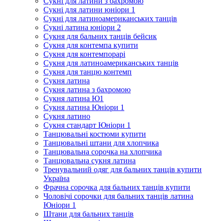
Сукні для латини з бахромою
Сукні для латини юніори 1
Сукні для латиноамериканських танців
Сукні латина юніори 2
Сукня для бальних танців бейсик
Сукня для контемпа купити
Сукня для контемпорарі
Сукня для латиноамериканських танців
Сукня для танцю контемп
Сукня латина
Сукня латина з бахромою
Сукня латина Ю1
Сукня латина Юніори 1
Сукня латино
Сукня стандарт Юніори 1
Танцювальні костюми купити
Танцювальні штани для хлопчика
Танцювальна сорочка на хлопчика
Танцювальна сукня латина
Тренувальний одяг для бальних танців купити
Україна
Фрачна сорочка для бальних танців купити
Чоловічі сорочки для бальних танців латина
Юніори 1
Штани для бальних танців