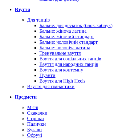
Взуття
Для танців
Бальне: для дівчаток (блок-каблук)
Бальне: жіноча латина
Бальне: жіночий стандарт
Бальне: чоловічий стандарт
Бальне: чоловіча латина
Тренувальне взуття
Взуття для соціальних танців
Взуття для народних танців
Взуття для контемпу
Пуанти
Взуття для High Heels
Взуття для гімнастики
Предмети
М'ячі
Скакалки
Стрічки
Палички
Булави
Обручі