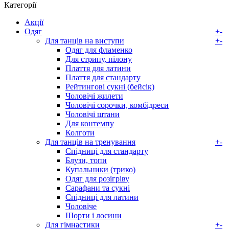
Категорії
Акції
Одяг
+
-
Для танців на виступи
+
-
Одяг для фламенко
Для стрипу, пілону
Плаття для латини
Плаття для стандарту
Рейтингові сукні (бейсік)
Чоловічі жилети
Чоловічі сорочки, комбідреси
Чоловічі штани
Для контемпу
Колготи
Для танців на тренування
+
-
Спідниці для стандарту
Блузи, топи
Купальники (трико)
Одяг для розігріву
Сарафани та сукні
Спідниці для латини
Чоловіче
Шорти і лосини
Для гімнастики
+
-