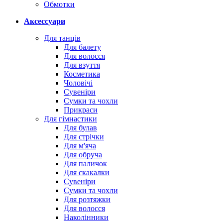
Обмотки
Аксессуари
Для танців
Для балету
Для волосся
Для взуття
Косметика
Чоловічі
Сувеніри
Сумки та чохли
Прикраси
Для гімнастики
Для булав
Для стрічки
Для м'яча
Для обруча
Для паличок
Для скакалки
Сувеніри
Сумки та чохли
Для розтяжки
Для волосся
Наколінники