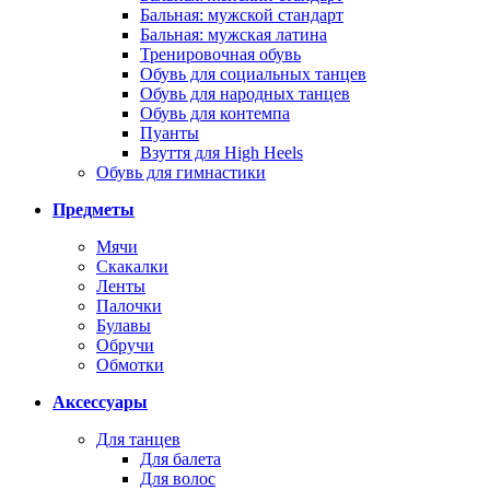
Бальная: мужской стандарт
Бальная: мужская латина
Тренировочная обувь
Обувь для социальных танцев
Обувь для народных танцев
Обувь для контемпа
Пуанты
Взуття для High Heels
Обувь для гимнастики
Предметы
Мячи
Скакалки
Ленты
Палочки
Булавы
Обручи
Обмотки
Аксессуары
Для танцев
Для балета
Для волос