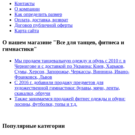
Контакты
О компании
Как определить размер
Оплата, доставка, возврат
Договор публичной оферты
Карта сайта
О нашем магазине "Все для танцев, фитнеса и
гимнастики"
Мы продаем танцевальную одежду и обувь с 2010 г. в
Чернигове и с доставкой по Украина: Киев, Харьков,
Сумы, Херсон, Запорожье, Черкассы, Винница, Ивано-
Франковск, Львов
С 2016 г. добавили продажу предметов для
художественной гимнастики: булавы, мячи, ленты,
скакалки, обручи
Также занимаемся продажей фитнес одежды и обуви:
лосины, футболки, топы и т.д.
Популярные категории