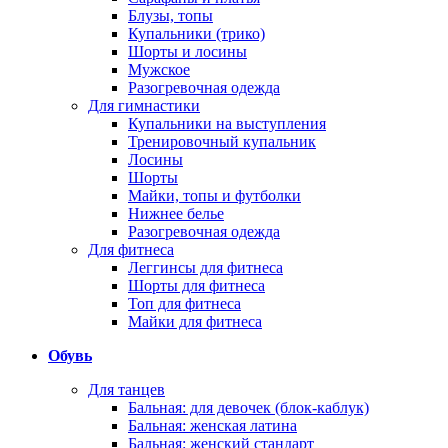
Блузы, топы
Купальники (трико)
Шорты и лосины
Мужское
Разогревочная одежда
Для гимнастики
Купальники на выступления
Тренировочный купальник
Лосины
Шорты
Майки, топы и футболки
Нижнее белье
Разогревочная одежда
Для фитнеса
Леггинсы для фитнеса
Шорты для фитнеса
Топ для фитнеса
Майки для фитнеса
Обувь
Для танцев
Бальная: для девочек (блок-каблук)
Бальная: женская латина
Бальная: женский стандарт