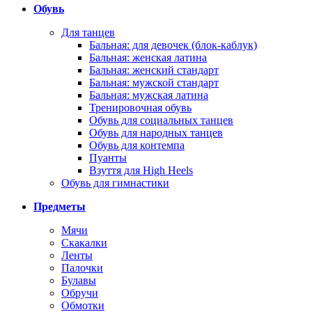
Обувь
Для танцев
Бальная: для девочек (блок-каблук)
Бальная: женская латина
Бальная: женский стандарт
Бальная: мужской стандарт
Бальная: мужская латина
Тренировочная обувь
Обувь для социальных танцев
Обувь для народных танцев
Обувь для контемпа
Пуанты
Взуття для High Heels
Обувь для гимнастики
Предметы
Мячи
Скакалки
Ленты
Палочки
Булавы
Обручи
Обмотки