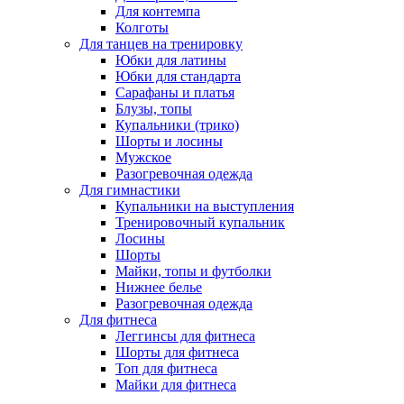
Для контемпа
Колготы
Для танцев на тренировку
Юбки для латины
Юбки для стандарта
Сарафаны и платья
Блузы, топы
Купальники (трико)
Шорты и лосины
Мужское
Разогревочная одежда
Для гимнастики
Купальники на выступления
Тренировочный купальник
Лосины
Шорты
Майки, топы и футболки
Нижнее белье
Разогревочная одежда
Для фитнеса
Леггинсы для фитнеса
Шорты для фитнеса
Топ для фитнеса
Майки для фитнеса