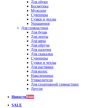
Для обуви
Косметика
Мужские
Сувениры
Сумки и чехлы
Украшения
Для гимнастики
Для булав
Для ленты
Для мяча
Для обруча
Для палочек
Для скакалки
Сувениры
Сумки и чехлы
Для растяжки
Для волос
Наколенники
Утяжелители
Для спортивной гимнастики
Другое
Новости
блог
SALE