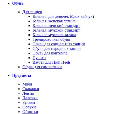
Обувь
Для танцев
Бальная: для девочек (блок-каблук)
Бальная: женская латина
Бальная: женский стандарт
Бальная: мужской стандарт
Бальная: мужская латина
Тренировочная обувь
Обувь для социальных танцев
Обувь для народных танцев
Обувь для контемпа
Пуанты
Взуття для High Heels
Обувь для гимнастики
Предметы
Мячи
Скакалки
Ленты
Палочки
Булавы
Обручи
Обмотки