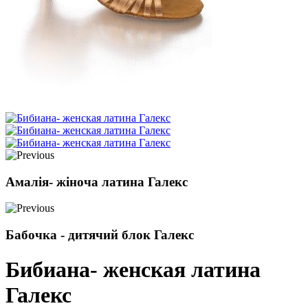
Амалія- жіноча латина Галекс
Бабочка - дитячий блок Галекс
Бибиана- женская латина
Галекс