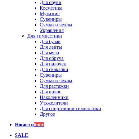
Для обуви
Косметика
Мужские
Сувениры
Сумки и чехлы
Украшения
Для гимнастики
Для булав
Для ленты
Для мяча
Для обруча
Для палочек
Для скакалки
Сувениры
Сумки и чехлы
Для растяжки
Для волос
Наколенники
Утяжелители
Для спортивной гимнастики
Другое
Новости
блог
SALE