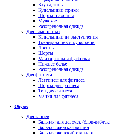
Блузы, топы
Купальники (трико)
Шорты и лосины
Мужское
Разогревочная одежда
Для гимнастики
Купальники на выступления
Тренировочный купальник
Лосины
Шорты
Майки, топы и футболки
Нижнее белье
Разогревочная одежда
Для фитнеса
Леггинсы для фитнеса
Шорты для фитнеса
Топ для фитнеса
Майки для фитнеса
Обувь
Для танцев
Бальная: для девочек (блок-каблук)
Бальная: женская латина
Бальная: женский стандарт