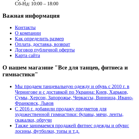
Сб-Нд: 10:00 – 18:00
Важная информация
Контакты
О компании
Как определить размер
Оплата, доставка, возврат
Договор публичной оферты
Карта сайта
О нашем магазине "Все для танцев, фитнеса и
гимнастики"
Мы продаем танцевальную одежду и обувь с 2010 г. в
Чернигове и с доставкой по Украина: Киев, Харьков,
Сумы, Херсон, Запорожье, Черкассы, Винница, Ивано-
Франковск, Львов
С 2016 г. добавили продажу предметов для
художественной гимнастики: булавы, мячи, ленты,
скакалки, обручи
Также занимаемся продажей фитнес одежды и обуви:
лосины, футболки, топы и т.д.