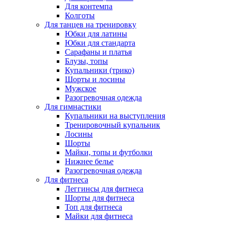
Для контемпа
Колготы
Для танцев на тренировку
Юбки для латины
Юбки для стандарта
Сарафаны и платья
Блузы, топы
Купальники (трико)
Шорты и лосины
Мужское
Разогревочная одежда
Для гимнастики
Купальники на выступления
Тренировочный купальник
Лосины
Шорты
Майки, топы и футболки
Нижнее белье
Разогревочная одежда
Для фитнеса
Леггинсы для фитнеса
Шорты для фитнеса
Топ для фитнеса
Майки для фитнеса