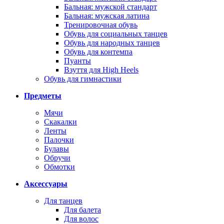
Бальная: мужской стандарт
Бальная: мужская латина
Тренировочная обувь
Обувь для социальных танцев
Обувь для народных танцев
Обувь для контемпа
Пуанты
Взуття для High Heels
Обувь для гимнастики
Предметы
Мячи
Скакалки
Ленты
Палочки
Булавы
Обручи
Обмотки
Аксессуары
Для танцев
Для балета
Для волос