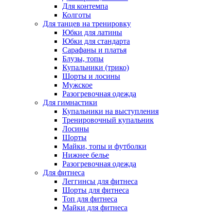
Для контемпа
Колготы
Для танцев на тренировку
Юбки для латины
Юбки для стандарта
Сарафаны и платья
Блузы, топы
Купальники (трико)
Шорты и лосины
Мужское
Разогревочная одежда
Для гимнастики
Купальники на выступления
Тренировочный купальник
Лосины
Шорты
Майки, топы и футболки
Нижнее белье
Разогревочная одежда
Для фитнеса
Леггинсы для фитнеса
Шорты для фитнеса
Топ для фитнеса
Майки для фитнеса