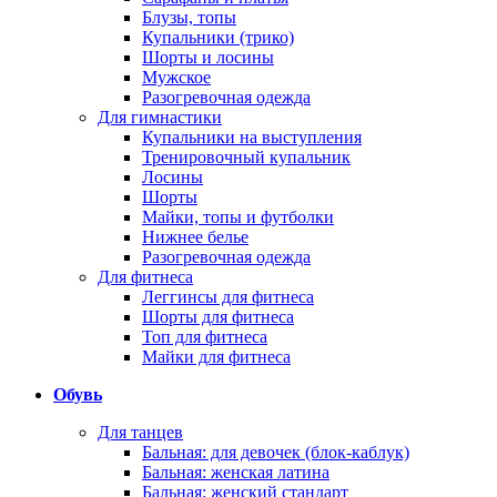
Блузы, топы
Купальники (трико)
Шорты и лосины
Мужское
Разогревочная одежда
Для гимнастики
Купальники на выступления
Тренировочный купальник
Лосины
Шорты
Майки, топы и футболки
Нижнее белье
Разогревочная одежда
Для фитнеса
Леггинсы для фитнеса
Шорты для фитнеса
Топ для фитнеса
Майки для фитнеса
Обувь
Для танцев
Бальная: для девочек (блок-каблук)
Бальная: женская латина
Бальная: женский стандарт