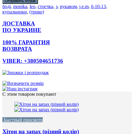
Отправить отзыв
боді
,
monikа
,
leo
,
стоєчка
,
з
,
рукавом
,
j.e.m
,
б-10-13
,
купальники
,
(трико)
ДОСТАВКА
ПО УКРАИНЕ
100% ГАРАНТИЯ
ВОЗВРАТА
VIBER: +380504651736
С этим товаром покупают
Быстрый просмотр
Хітон на запах (різний колір)