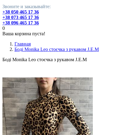
Звоните и заказывайте:
+38 050 465 17 36
+38 073 465 17 36
+38 096 465 17 36
0
Ваша корзина пуста!
Главная
Боді Monikа Leo стоєчка з рукавом J.E.M
Боді Monikа Leo стоєчка з рукавом J.E.M