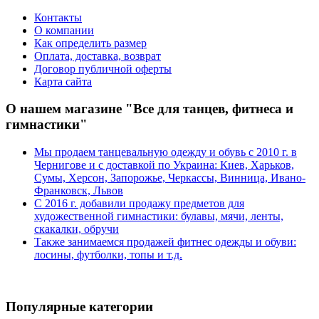
Контакты
О компании
Как определить размер
Оплата, доставка, возврат
Договор публичной оферты
Карта сайта
О нашем магазине "Все для танцев, фитнеса и
гимнастики"
Мы продаем танцевальную одежду и обувь с 2010 г. в
Чернигове и с доставкой по Украина: Киев, Харьков,
Сумы, Херсон, Запорожье, Черкассы, Винница, Ивано-
Франковск, Львов
С 2016 г. добавили продажу предметов для
художественной гимнастики: булавы, мячи, ленты,
скакалки, обручи
Также занимаемся продажей фитнес одежды и обуви:
лосины, футболки, топы и т.д.
Популярные категории