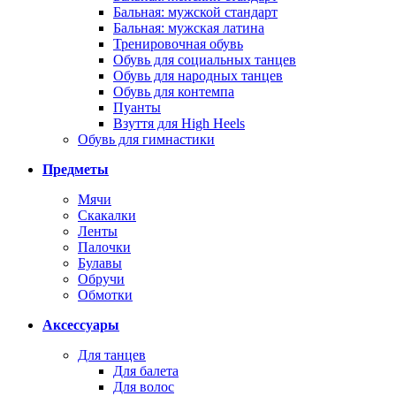
Бальная: мужской стандарт
Бальная: мужская латина
Тренировочная обувь
Обувь для социальных танцев
Обувь для народных танцев
Обувь для контемпа
Пуанты
Взуття для High Heels
Обувь для гимнастики
Предметы
Мячи
Скакалки
Ленты
Палочки
Булавы
Обручи
Обмотки
Аксессуары
Для танцев
Для балета
Для волос