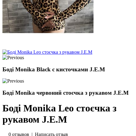
Боді Monika Black с кисточками J.E.M
Боді Monikа червоний стоєчка з рукавом J.E.M
Боді Monikа Leo стоєчка з
рукавом J.E.M
0 отзывов
|
Написать отзыв