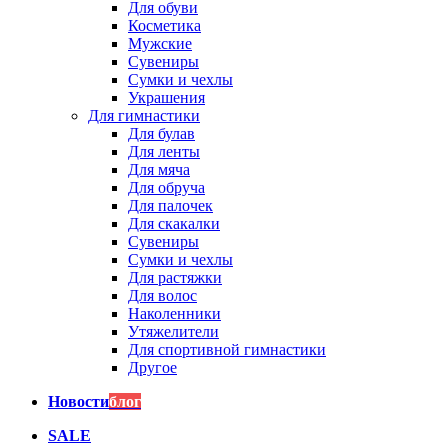
Для обуви
Косметика
Мужские
Сувениры
Сумки и чехлы
Украшения
Для гимнастики
Для булав
Для ленты
Для мяча
Для обруча
Для палочек
Для скакалки
Сувениры
Сумки и чехлы
Для растяжки
Для волос
Наколенники
Утяжелители
Для спортивной гимнастики
Другое
Новости
блог
SALE