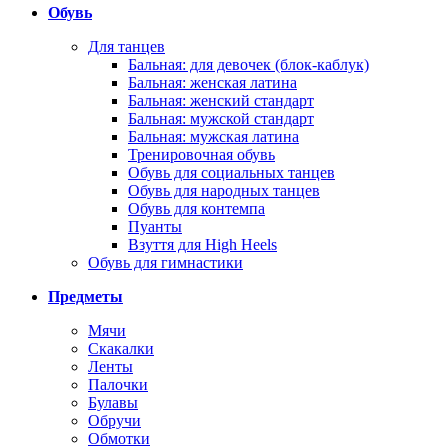
Обувь
Для танцев
Бальная: для девочек (блок-каблук)
Бальная: женская латина
Бальная: женский стандарт
Бальная: мужской стандарт
Бальная: мужская латина
Тренировочная обувь
Обувь для социальных танцев
Обувь для народных танцев
Обувь для контемпа
Пуанты
Взуття для High Heels
Обувь для гимнастики
Предметы
Мячи
Скакалки
Ленты
Палочки
Булавы
Обручи
Обмотки