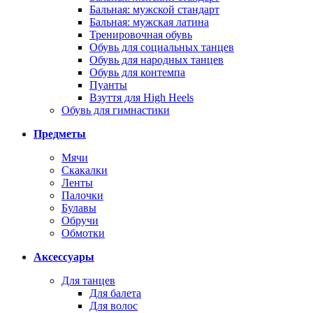
Бальная: мужской стандарт
Бальная: мужская латина
Тренировочная обувь
Обувь для социальных танцев
Обувь для народных танцев
Обувь для контемпа
Пуанты
Взуття для High Heels
Обувь для гимнастики
Предметы
Мячи
Скакалки
Ленты
Палочки
Булавы
Обручи
Обмотки
Аксессуары
Для танцев
Для балета
Для волос