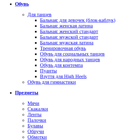
Обувь
Для танцев
Бальная: для девочек (блок-каблук)
Бальная: женская латина
Бальная: женский стандарт
Бальная: мужской стандарт
Бальная: мужская латина
Тренировочная обувь
Обувь для социальных танцев
Обувь для народных танцев
Обувь для контемпа
Пуанты
Взуття для High Heels
Обувь для гимнастики
Предметы
Мячи
Скакалки
Ленты
Палочки
Булавы
Обручи
Обмотки