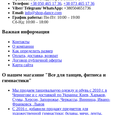
Телефон:
+38 050 465 17 36
,
+38 073 465 17 36
Viber/ Telegram/ WhatsApp:
+380504651736
Email:
info@shop-dance.com
График работы:
Пн-Пт: 10:00 – 19:00
Сб-Нд: 10:00 – 18:00
Важная информация
Контакты
О компании
Как определить размер
Оплата, доставка, возврат
Договор публичной оферты
Карта сайта
О нашем магазине "Все для танцев, фитнеса и
гимнастики"
Мы продаем танцевальную одежду и обувь с 2010 г. в
Чернигове и с доставкой по Украина: Киев, Харьков,
Сумы, Херсон, Запорожье, Черкассы, Винница, Ивано-
Франковск, Львов
С 2016 г. добавили продажу предметов для
художественной гимнастики: булавы, мячи, ленты,