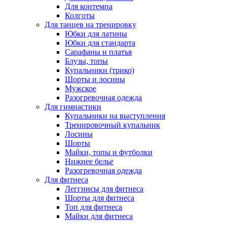
Для контемпа
Колготы
Для танцев на тренировку
Юбки для латины
Юбки для стандарта
Сарафаны и платья
Блузы, топы
Купальники (трико)
Шорты и лосины
Мужское
Разогревочная одежда
Для гимнастики
Купальники на выступления
Тренировочный купальник
Лосины
Шорты
Майки, топы и футболки
Нижнее белье
Разогревочная одежда
Для фитнеса
Леггинсы для фитнеса
Шорты для фитнеса
Топ для фитнеса
Майки для фитнеса