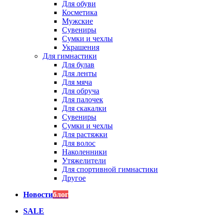
Для обуви
Косметика
Мужские
Сувениры
Сумки и чехлы
Украшения
Для гимнастики
Для булав
Для ленты
Для мяча
Для обруча
Для палочек
Для скакалки
Сувениры
Сумки и чехлы
Для растяжки
Для волос
Наколенники
Утяжелители
Для спортивной гимнастики
Другое
Новости
блог
SALE