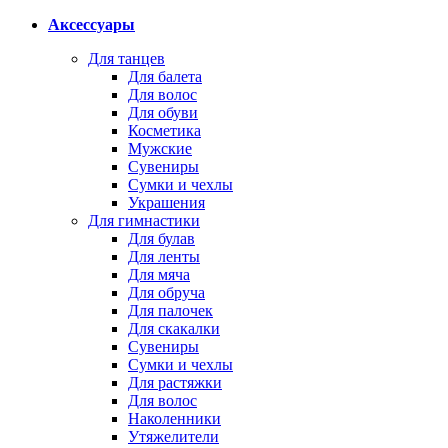
Аксессуары
Для танцев
Для балета
Для волос
Для обуви
Косметика
Мужские
Сувениры
Сумки и чехлы
Украшения
Для гимнастики
Для булав
Для ленты
Для мяча
Для обруча
Для палочек
Для скакалки
Сувениры
Сумки и чехлы
Для растяжки
Для волос
Наколенники
Утяжелители