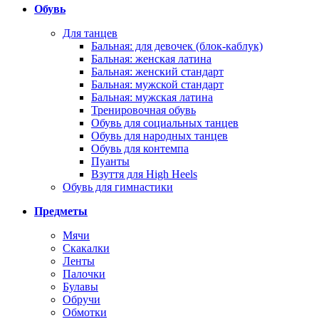
Обувь
Для танцев
Бальная: для девочек (блок-каблук)
Бальная: женская латина
Бальная: женский стандарт
Бальная: мужской стандарт
Бальная: мужская латина
Тренировочная обувь
Обувь для социальных танцев
Обувь для народных танцев
Обувь для контемпа
Пуанты
Взуття для High Heels
Обувь для гимнастики
Предметы
Мячи
Скакалки
Ленты
Палочки
Булавы
Обручи
Обмотки