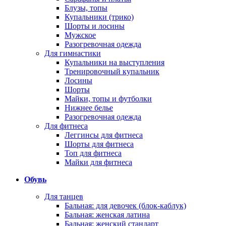
Блузы, топы
Купальники (трико)
Шорты и лосины
Мужское
Разогревочная одежда
Для гимнастики
Купальники на выступления
Тренировочный купальник
Лосины
Шорты
Майки, топы и футболки
Нижнее белье
Разогревочная одежда
Для фитнеса
Леггинсы для фитнеса
Шорты для фитнеса
Топ для фитнеса
Майки для фитнеса
Обувь
Для танцев
Бальная: для девочек (блок-каблук)
Бальная: женская латина
Бальная: женский стандарт