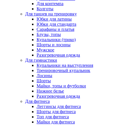
Для контемпа
Колготы
Для танцев на тренировку
Юбки для латины
Юбки для стандарта
Сарафаны и платья
Блузы, топы
Купальники (трико)
Шорты и лосины
Мужское
Разогревочная одежда
Для гимнастики
Купальники на выступления
Тренировочный купальник
Лосины
Шорты
Майки, топы и футболки
Нижнее белье
Разогревочная одежда
Для фитнеса
Леггинсы для фитнеса
Шорты для фитнеса
Топ для фитнеса
Майки для фитнеса