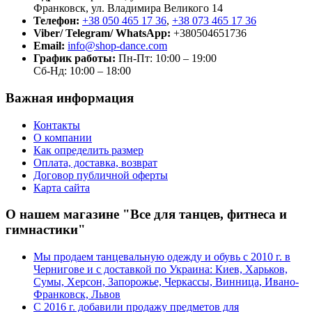
Франковск, ул. Владимира Великого 14
Телефон:
+38 050 465 17 36
,
+38 073 465 17 36
Viber/ Telegram/ WhatsApp:
+380504651736
Email:
info@shop-dance.com
График работы:
Пн-Пт: 10:00 – 19:00
Сб-Нд: 10:00 – 18:00
Важная информация
Контакты
О компании
Как определить размер
Оплата, доставка, возврат
Договор публичной оферты
Карта сайта
О нашем магазине "Все для танцев, фитнеса и
гимнастики"
Мы продаем танцевальную одежду и обувь с 2010 г. в
Чернигове и с доставкой по Украина: Киев, Харьков,
Сумы, Херсон, Запорожье, Черкассы, Винница, Ивано-
Франковск, Львов
С 2016 г. добавили продажу предметов для