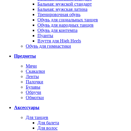
Бальная: мужской стандарт
Бальная: мужская латина
Тренировочная обувь
Обувь для социальных танцев
Обувь для народных танцев
Обувь для контемпа
Пуанты
Взуття для High Heels
Обувь для гимнастики
Предметы
Мячи
Скакалки
Ленты
Палочки
Булавы
Обручи
Обмотки
Аксессуары
Для танцев
Для балета
Для волос