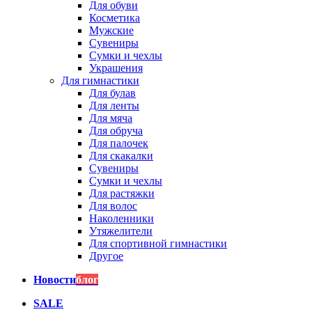
Для обуви
Косметика
Мужские
Сувениры
Сумки и чехлы
Украшения
Для гимнастики
Для булав
Для ленты
Для мяча
Для обруча
Для палочек
Для скакалки
Сувениры
Сумки и чехлы
Для растяжки
Для волос
Наколенники
Утяжелители
Для спортивной гимнастики
Другое
Новости
блог
SALE