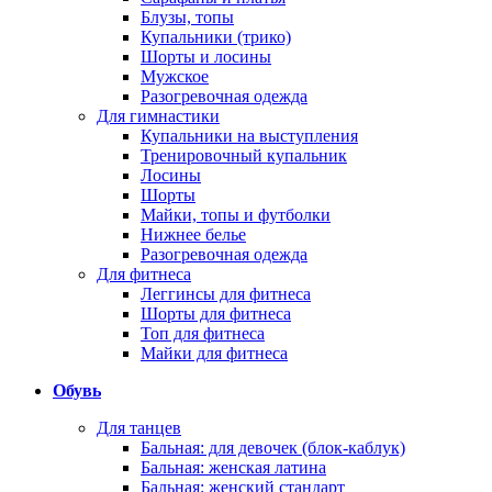
Блузы, топы
Купальники (трико)
Шорты и лосины
Мужское
Разогревочная одежда
Для гимнастики
Купальники на выступления
Тренировочный купальник
Лосины
Шорты
Майки, топы и футболки
Нижнее белье
Разогревочная одежда
Для фитнеса
Леггинсы для фитнеса
Шорты для фитнеса
Топ для фитнеса
Майки для фитнеса
Обувь
Для танцев
Бальная: для девочек (блок-каблук)
Бальная: женская латина
Бальная: женский стандарт