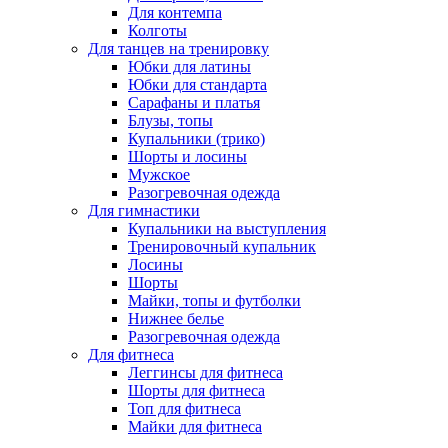
Для контемпа
Колготы
Для танцев на тренировку
Юбки для латины
Юбки для стандарта
Сарафаны и платья
Блузы, топы
Купальники (трико)
Шорты и лосины
Мужское
Разогревочная одежда
Для гимнастики
Купальники на выступления
Тренировочный купальник
Лосины
Шорты
Майки, топы и футболки
Нижнее белье
Разогревочная одежда
Для фитнеса
Леггинсы для фитнеса
Шорты для фитнеса
Топ для фитнеса
Майки для фитнеса