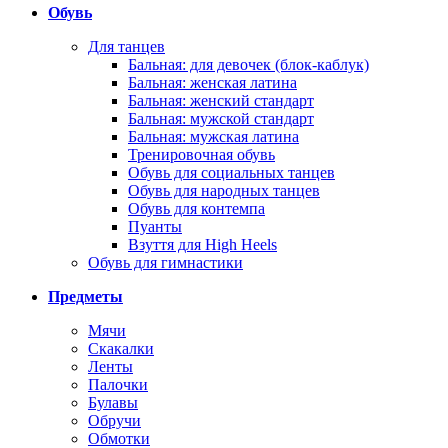
Обувь
Для танцев
Бальная: для девочек (блок-каблук)
Бальная: женская латина
Бальная: женский стандарт
Бальная: мужской стандарт
Бальная: мужская латина
Тренировочная обувь
Обувь для социальных танцев
Обувь для народных танцев
Обувь для контемпа
Пуанты
Взуття для High Heels
Обувь для гимнастики
Предметы
Мячи
Скакалки
Ленты
Палочки
Булавы
Обручи
Обмотки