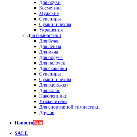
Для обуви
Косметика
Мужские
Сувениры
Сумки и чехлы
Украшения
Для гимнастики
Для булав
Для ленты
Для мяча
Для обруча
Для палочек
Для скакалки
Сувениры
Сумки и чехлы
Для растяжки
Для волос
Наколенники
Утяжелители
Для спортивной гимнастики
Другое
Новости
блог
SALE