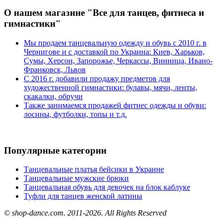
О нашем магазине "Все для танцев, фитнеса и
гимнастики"
Мы продаем танцевальную одежду и обувь с 2010 г. в
Чернигове и с доставкой по Украина: Киев, Харьков,
Сумы, Херсон, Запорожье, Черкассы, Винница, Ивано-
Франковск, Львов
С 2016 г. добавили продажу предметов для
художественной гимнастики: булавы, мячи, ленты,
скакалки, обручи
Также занимаемся продажей фитнес одежды и обуви:
лосины, футболки, топы и т.д.
Популярные категории
Танцевальные платья бейсики в Украине
Танцевальные мужские брюки
Танцевальная обувь для девочек на блок каблуке
Туфли для танцев женской латины
© shop-dance.com. 2011-2026. All Rights Reserved