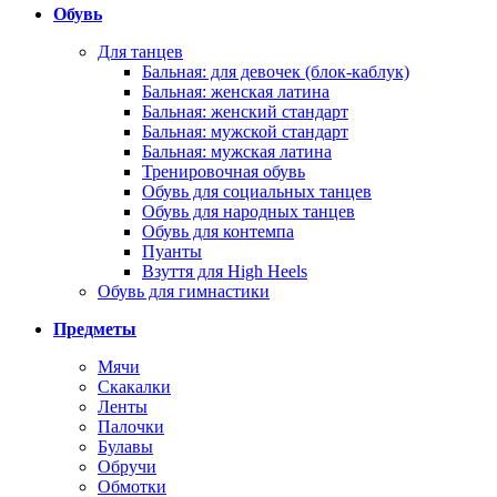
Обувь
Для танцев
Бальная: для девочек (блок-каблук)
Бальная: женская латина
Бальная: женский стандарт
Бальная: мужской стандарт
Бальная: мужская латина
Тренировочная обувь
Обувь для социальных танцев
Обувь для народных танцев
Обувь для контемпа
Пуанты
Взуття для High Heels
Обувь для гимнастики
Предметы
Мячи
Скакалки
Ленты
Палочки
Булавы
Обручи
Обмотки