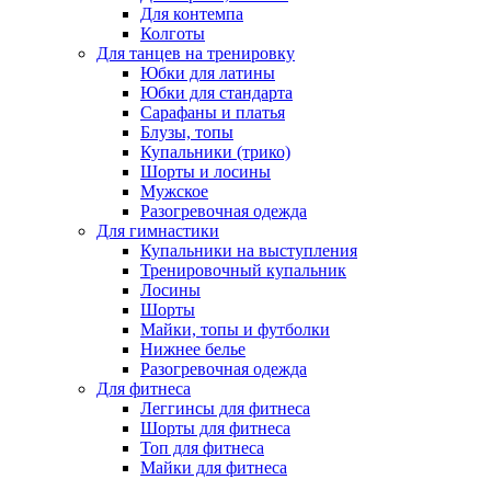
Для контемпа
Колготы
Для танцев на тренировку
Юбки для латины
Юбки для стандарта
Сарафаны и платья
Блузы, топы
Купальники (трико)
Шорты и лосины
Мужское
Разогревочная одежда
Для гимнастики
Купальники на выступления
Тренировочный купальник
Лосины
Шорты
Майки, топы и футболки
Нижнее белье
Разогревочная одежда
Для фитнеса
Леггинсы для фитнеса
Шорты для фитнеса
Топ для фитнеса
Майки для фитнеса