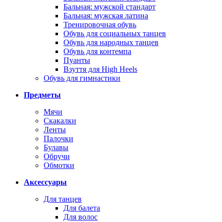
Бальная: мужской стандарт
Бальная: мужская латина
Тренировочная обувь
Обувь для социальных танцев
Обувь для народных танцев
Обувь для контемпа
Пуанты
Взуття для High Heels
Обувь для гимнастики
Предметы
Мячи
Скакалки
Ленты
Палочки
Булавы
Обручи
Обмотки
Аксессуары
Для танцев
Для балета
Для волос