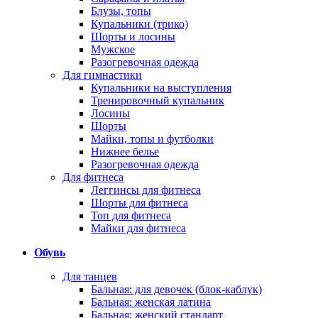
Блузы, топы
Купальники (трико)
Шорты и лосины
Мужское
Разогревочная одежда
Для гимнастики
Купальники на выступления
Тренировочный купальник
Лосины
Шорты
Майки, топы и футболки
Нижнее белье
Разогревочная одежда
Для фитнеса
Леггинсы для фитнеса
Шорты для фитнеса
Топ для фитнеса
Майки для фитнеса
Обувь
Для танцев
Бальная: для девочек (блок-каблук)
Бальная: женская латина
Бальная: женский стандарт