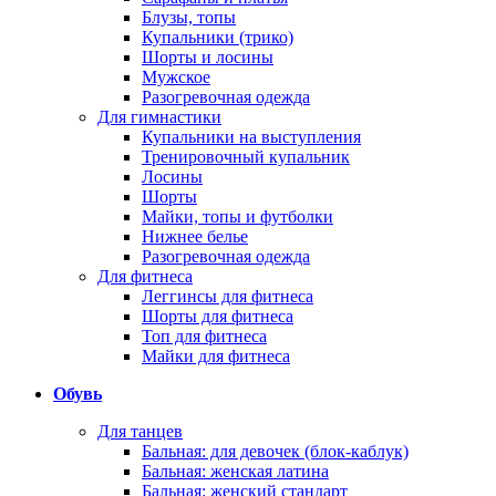
Блузы, топы
Купальники (трико)
Шорты и лосины
Мужское
Разогревочная одежда
Для гимнастики
Купальники на выступления
Тренировочный купальник
Лосины
Шорты
Майки, топы и футболки
Нижнее белье
Разогревочная одежда
Для фитнеса
Леггинсы для фитнеса
Шорты для фитнеса
Топ для фитнеса
Майки для фитнеса
Обувь
Для танцев
Бальная: для девочек (блок-каблук)
Бальная: женская латина
Бальная: женский стандарт