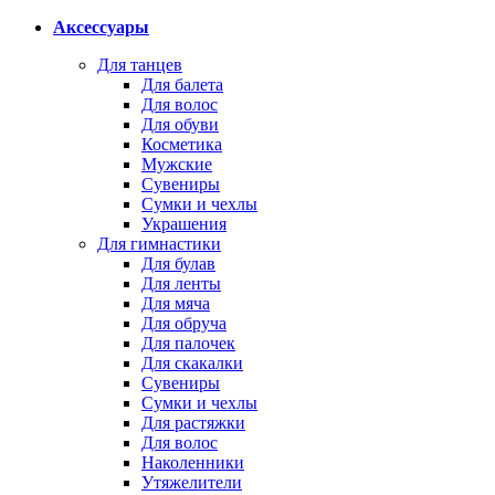
Аксессуары
Для танцев
Для балета
Для волос
Для обуви
Косметика
Мужские
Сувениры
Сумки и чехлы
Украшения
Для гимнастики
Для булав
Для ленты
Для мяча
Для обруча
Для палочек
Для скакалки
Сувениры
Сумки и чехлы
Для растяжки
Для волос
Наколенники
Утяжелители