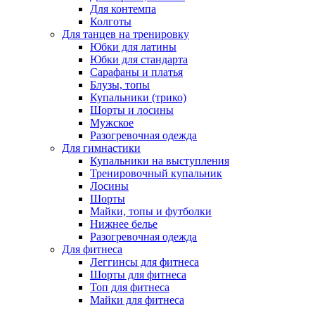
Для контемпа
Колготы
Для танцев на тренировку
Юбки для латины
Юбки для стандарта
Сарафаны и платья
Блузы, топы
Купальники (трико)
Шорты и лосины
Мужское
Разогревочная одежда
Для гимнастики
Купальники на выступления
Тренировочный купальник
Лосины
Шорты
Майки, топы и футболки
Нижнее белье
Разогревочная одежда
Для фитнеса
Леггинсы для фитнеса
Шорты для фитнеса
Топ для фитнеса
Майки для фитнеса