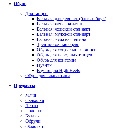
Обувь
Для танцев
Бальная: для девочек (блок-каблук)
Бальная: женская латина
Бальная: женский стандарт
Бальная: мужской стандарт
Бальная: мужская латина
Тренировочная обувь
Обувь для социальных танцев
Обувь для народных танцев
Обувь для контемпа
Пуанты
Взуття для High Heels
Обувь для гимнастики
Предметы
Мячи
Скакалки
Ленты
Палочки
Булавы
Обручи
Обмотки