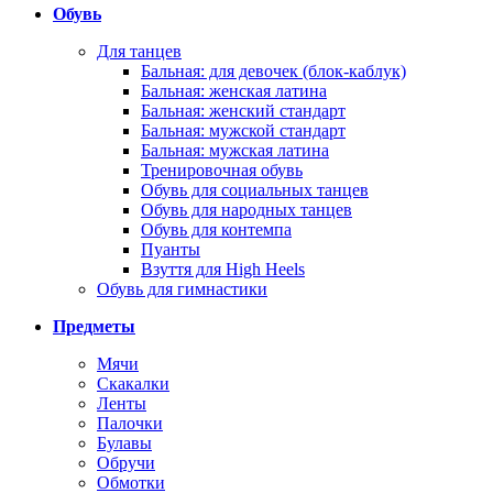
Обувь
Для танцев
Бальная: для девочек (блок-каблук)
Бальная: женская латина
Бальная: женский стандарт
Бальная: мужской стандарт
Бальная: мужская латина
Тренировочная обувь
Обувь для социальных танцев
Обувь для народных танцев
Обувь для контемпа
Пуанты
Взуття для High Heels
Обувь для гимнастики
Предметы
Мячи
Скакалки
Ленты
Палочки
Булавы
Обручи
Обмотки