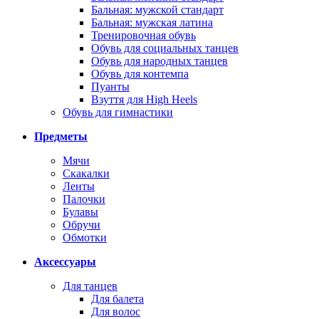
Бальная: мужской стандарт
Бальная: мужская латина
Тренировочная обувь
Обувь для социальных танцев
Обувь для народных танцев
Обувь для контемпа
Пуанты
Взуття для High Heels
Обувь для гимнастики
Предметы
Мячи
Скакалки
Ленты
Палочки
Булавы
Обручи
Обмотки
Аксессуары
Для танцев
Для балета
Для волос