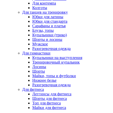
Для контемпа
Колготы
Для танцев на тренировку
Юбки для латины
Юбки для стандарта
Сарафаны и платья
Блузы, топы
Купальники (трико)
Шорты и лосины
Мужское
Разогревочная одежда
Для гимнастики
Купальники на выступления
Тренировочный купальник
Лосины
Шорты
Майки, топы и футболки
Нижнее белье
Разогревочная одежда
Для фитнеса
Леггинсы для фитнеса
Шорты для фитнеса
Топ для фитнеса
Майки для фитнеса