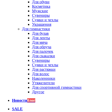
Для обуви
Косметика
Мужские
Сувениры
Сумки и чехлы
Украшения
Для гимнастики
Для булав
Для ленты
Для мяча
Для обруча
Для палочек
Для скакалки
Сувениры
Сумки и чехлы
Для растяжки
Для волос
Наколенники
Утяжелители
Для спортивной гимнастики
Другое
Новости
блог
SALE