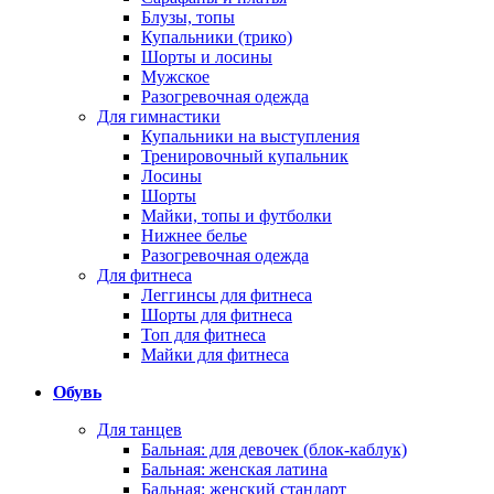
Блузы, топы
Купальники (трико)
Шорты и лосины
Мужское
Разогревочная одежда
Для гимнастики
Купальники на выступления
Тренировочный купальник
Лосины
Шорты
Майки, топы и футболки
Нижнее белье
Разогревочная одежда
Для фитнеса
Леггинсы для фитнеса
Шорты для фитнеса
Топ для фитнеса
Майки для фитнеса
Обувь
Для танцев
Бальная: для девочек (блок-каблук)
Бальная: женская латина
Бальная: женский стандарт