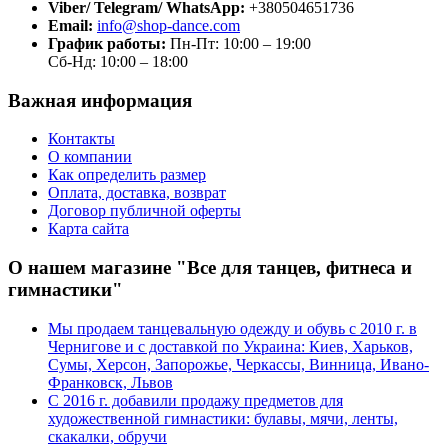
Viber/ Telegram/ WhatsApp:
+380504651736
Email:
info@shop-dance.com
График работы:
Пн-Пт: 10:00 – 19:00
Сб-Нд: 10:00 – 18:00
Важная информация
Контакты
О компании
Как определить размер
Оплата, доставка, возврат
Договор публичной оферты
Карта сайта
О нашем магазине "Все для танцев, фитнеса и
гимнастики"
Мы продаем танцевальную одежду и обувь с 2010 г. в
Чернигове и с доставкой по Украина: Киев, Харьков,
Сумы, Херсон, Запорожье, Черкассы, Винница, Ивано-
Франковск, Львов
С 2016 г. добавили продажу предметов для
художественной гимнастики: булавы, мячи, ленты,
скакалки, обручи