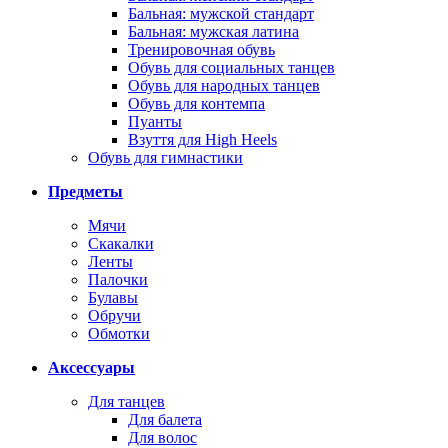
Бальная: мужской стандарт
Бальная: мужская латина
Тренировочная обувь
Обувь для социальных танцев
Обувь для народных танцев
Обувь для контемпа
Пуанты
Взуття для High Heels
Обувь для гимнастики
Предметы
Мячи
Скакалки
Ленты
Палочки
Булавы
Обручи
Обмотки
Аксессуары
Для танцев
Для балета
Для волос