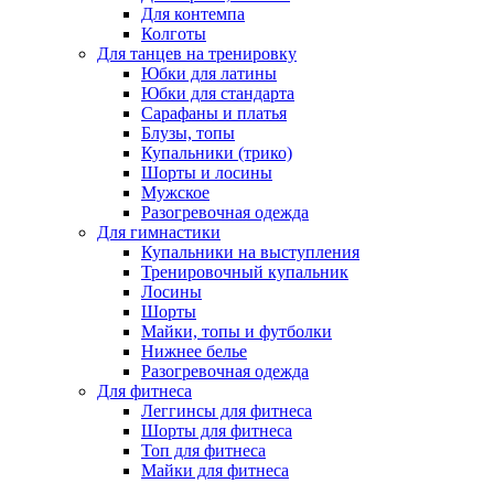
Для контемпа
Колготы
Для танцев на тренировку
Юбки для латины
Юбки для стандарта
Сарафаны и платья
Блузы, топы
Купальники (трико)
Шорты и лосины
Мужское
Разогревочная одежда
Для гимнастики
Купальники на выступления
Тренировочный купальник
Лосины
Шорты
Майки, топы и футболки
Нижнее белье
Разогревочная одежда
Для фитнеса
Леггинсы для фитнеса
Шорты для фитнеса
Топ для фитнеса
Майки для фитнеса