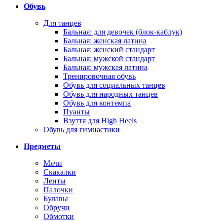
Обувь
Для танцев
Бальная: для девочек (блок-каблук)
Бальная: женская латина
Бальная: женский стандарт
Бальная: мужской стандарт
Бальная: мужская латина
Тренировочная обувь
Обувь для социальных танцев
Обувь для народных танцев
Обувь для контемпа
Пуанты
Взуття для High Heels
Обувь для гимнастики
Предметы
Мячи
Скакалки
Ленты
Палочки
Булавы
Обручи
Обмотки