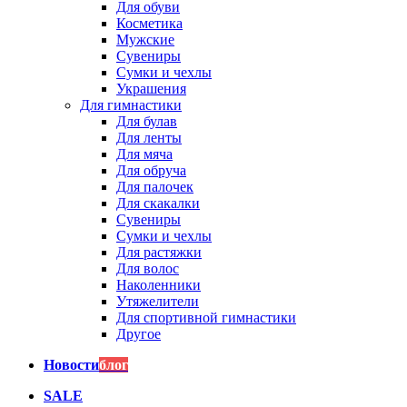
Для обуви
Косметика
Мужские
Сувениры
Сумки и чехлы
Украшения
Для гимнастики
Для булав
Для ленты
Для мяча
Для обруча
Для палочек
Для скакалки
Сувениры
Сумки и чехлы
Для растяжки
Для волос
Наколенники
Утяжелители
Для спортивной гимнастики
Другое
Новости
блог
SALE