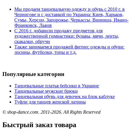
Мы продаем танцевальную одежду и обувь с 2010 г. в
Чернигове и с доставкой по Украина: Киев, Харьков,
Сумы, Херсон, Запорожье, Черкассы, Винница, Ивано-
Франковск, Львов
С 2016 г. добавили продажу предметов для
художественной гимнастики: булавы, мячи, ленты,
скакалки, обручи
Также занимаемся продажей фитнес одежды и обуви:
лосины, футболки, топы и т.д.
Популярные категории
Танцевальные платья бейсики в Украине
Танцевальные мужские брюки
Танцевальная обувь для девочек на блок каблуке
Туфли для танцев женской латины
© shop-dance.com. 2011-2026. All Rights Reserved
Быстрый заказ товара