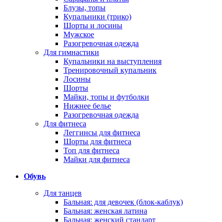
Блузы, топы
Купальники (трико)
Шорты и лосины
Мужское
Разогревочная одежда
Для гимнастики
Купальники на выступления
Тренировочный купальник
Лосины
Шорты
Майки, топы и футболки
Нижнее белье
Разогревочная одежда
Для фитнеса
Леггинсы для фитнеса
Шорты для фитнеса
Топ для фитнеса
Майки для фитнеса
Обувь
Для танцев
Бальная: для девочек (блок-каблук)
Бальная: женская латина
Бальная: женский стандарт