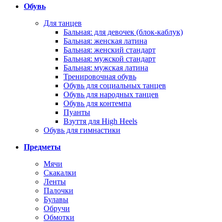
Обувь
Для танцев
Бальная: для девочек (блок-каблук)
Бальная: женская латина
Бальная: женский стандарт
Бальная: мужской стандарт
Бальная: мужская латина
Тренировочная обувь
Обувь для социальных танцев
Обувь для народных танцев
Обувь для контемпа
Пуанты
Взуття для High Heels
Обувь для гимнастики
Предметы
Мячи
Скакалки
Ленты
Палочки
Булавы
Обручи
Обмотки