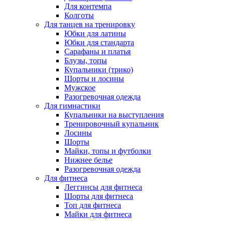
Для контемпа
Колготы
Для танцев на тренировку
Юбки для латины
Юбки для стандарта
Сарафаны и платья
Блузы, топы
Купальники (трико)
Шорты и лосины
Мужское
Разогревочная одежда
Для гимнастики
Купальники на выступления
Тренировочный купальник
Лосины
Шорты
Майки, топы и футболки
Нижнее белье
Разогревочная одежда
Для фитнеса
Леггинсы для фитнеса
Шорты для фитнеса
Топ для фитнеса
Майки для фитнеса