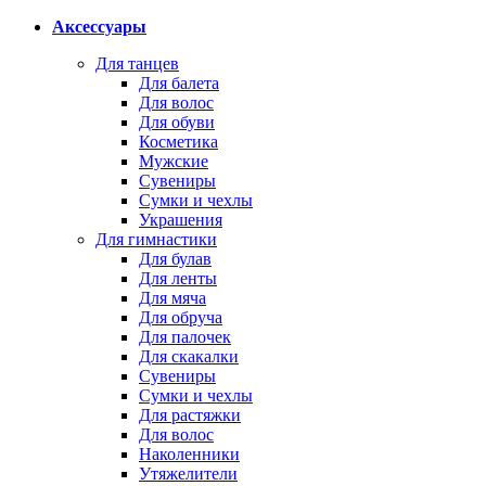
Аксессуары
Для танцев
Для балета
Для волос
Для обуви
Косметика
Мужские
Сувениры
Сумки и чехлы
Украшения
Для гимнастики
Для булав
Для ленты
Для мяча
Для обруча
Для палочек
Для скакалки
Сувениры
Сумки и чехлы
Для растяжки
Для волос
Наколенники
Утяжелители