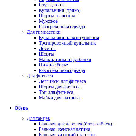
Блузы, топы
Купальники (трико)
Шорты и лосины
Мужское
Разогревочная одежда
Для гимнастики
Купальники на выступления
Тренировочный купальник
Лосины
Шорты
Майки, топы и футболки
Нижнее белье
Разогревочная одежда
Для фитнеса
Леггинсы для фитнеса
Шорты для фитнеса
Топ для фитнеса
Майки для фитнеса
Обувь
Для танцев
Бальная: для девочек (блок-каблук)
Бальная: женская латина
Бальная: женский стандарт