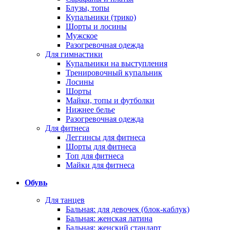
Блузы, топы
Купальники (трико)
Шорты и лосины
Мужское
Разогревочная одежда
Для гимнастики
Купальники на выступления
Тренировочный купальник
Лосины
Шорты
Майки, топы и футболки
Нижнее белье
Разогревочная одежда
Для фитнеса
Леггинсы для фитнеса
Шорты для фитнеса
Топ для фитнеса
Майки для фитнеса
Обувь
Для танцев
Бальная: для девочек (блок-каблук)
Бальная: женская латина
Бальная: женский стандарт