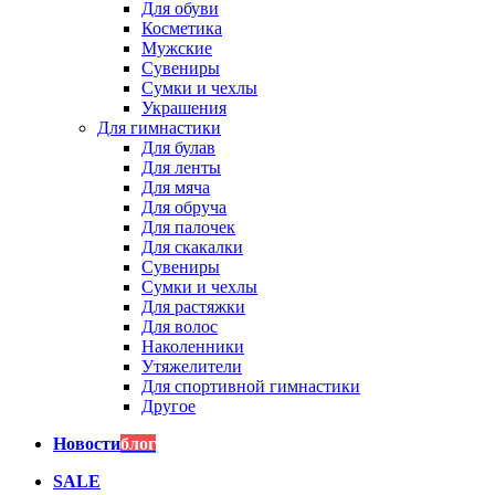
Для обуви
Косметика
Мужские
Сувениры
Сумки и чехлы
Украшения
Для гимнастики
Для булав
Для ленты
Для мяча
Для обруча
Для палочек
Для скакалки
Сувениры
Сумки и чехлы
Для растяжки
Для волос
Наколенники
Утяжелители
Для спортивной гимнастики
Другое
Новости
блог
SALE