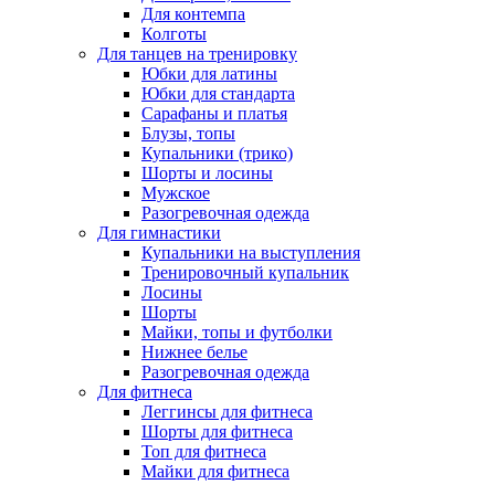
Для контемпа
Колготы
Для танцев на тренировку
Юбки для латины
Юбки для стандарта
Сарафаны и платья
Блузы, топы
Купальники (трико)
Шорты и лосины
Мужское
Разогревочная одежда
Для гимнастики
Купальники на выступления
Тренировочный купальник
Лосины
Шорты
Майки, топы и футболки
Нижнее белье
Разогревочная одежда
Для фитнеса
Леггинсы для фитнеса
Шорты для фитнеса
Топ для фитнеса
Майки для фитнеса