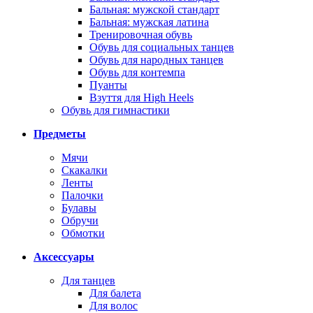
Бальная: мужской стандарт
Бальная: мужская латина
Тренировочная обувь
Обувь для социальных танцев
Обувь для народных танцев
Обувь для контемпа
Пуанты
Взуття для High Heels
Обувь для гимнастики
Предметы
Мячи
Скакалки
Ленты
Палочки
Булавы
Обручи
Обмотки
Аксессуары
Для танцев
Для балета
Для волос