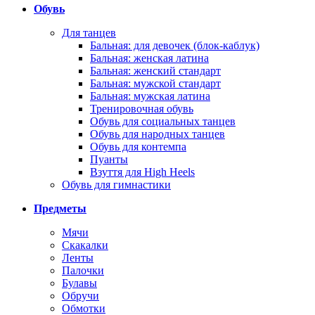
Обувь
Для танцев
Бальная: для девочек (блок-каблук)
Бальная: женская латина
Бальная: женский стандарт
Бальная: мужской стандарт
Бальная: мужская латина
Тренировочная обувь
Обувь для социальных танцев
Обувь для народных танцев
Обувь для контемпа
Пуанты
Взуття для High Heels
Обувь для гимнастики
Предметы
Мячи
Скакалки
Ленты
Палочки
Булавы
Обручи
Обмотки