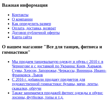
Важная информация
Контакты
О компании
Как определить размер
Оплата, доставка, возврат
Договор публичной оферты
Карта сайта
О нашем магазине "Все для танцев, фитнеса и
гимнастики"
Мы продаем танцевальную одежду и обувь с 2010 г. в
Чернигове и с доставкой по Украина: Киев, Харьков,
Сумы, Херсон, Запорожье, Черкассы, Винница, Ивано-
Франковск, Львов
С 2016 г. добавили продажу предметов для
художественной гимнастики: булавы, мячи, ленты,
скакалки, обручи
Также занимаемся продажей фитнес одежды и обуви:
лосины, футболки, топы и т.д.