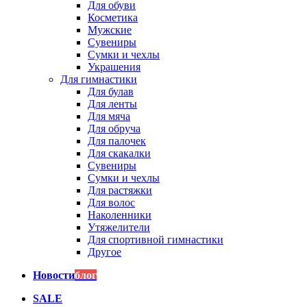
Для обуви
Косметика
Мужские
Сувениры
Сумки и чехлы
Украшения
Для гимнастики
Для булав
Для ленты
Для мяча
Для обруча
Для палочек
Для скакалки
Сувениры
Сумки и чехлы
Для растяжки
Для волос
Наколенники
Утяжелители
Для спортивной гимнастики
Другое
Новости
блог
SALE