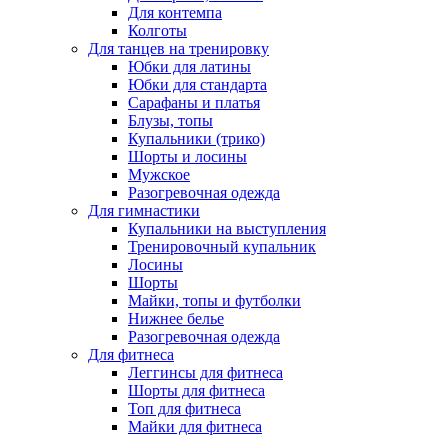
Для контемпа
Колготы
Для танцев на тренировку
Юбки для латины
Юбки для стандарта
Сарафаны и платья
Блузы, топы
Купальники (трико)
Шорты и лосины
Мужское
Разогревочная одежда
Для гимнастики
Купальники на выступления
Тренировочный купальник
Лосины
Шорты
Майки, топы и футболки
Нижнее белье
Разогревочная одежда
Для фитнеса
Леггинсы для фитнеса
Шорты для фитнеса
Топ для фитнеса
Майки для фитнеса