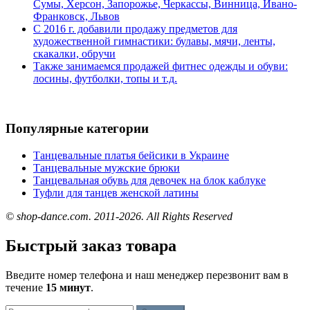
Сумы, Херсон, Запорожье, Черкассы, Винница, Ивано-
Франковск, Львов
С 2016 г. добавили продажу предметов для
художественной гимнастики: булавы, мячи, ленты,
скакалки, обручи
Также занимаемся продажей фитнес одежды и обуви:
лосины, футболки, топы и т.д.
Популярные категории
Танцевальные платья бейсики в Украине
Танцевальные мужские брюки
Танцевальная обувь для девочек на блок каблуке
Туфли для танцев женской латины
© shop-dance.com. 2011-2026. All Rights Reserved
Быстрый заказ товара
Введите номер телефона и наш менеджер перезвонит вам в
течение
15 минут
.