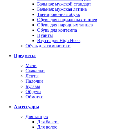
Бальная: мужской стандарт
Бальная: мужская латина
Тренировочная обувь
Обувь для социальных танцев
Обувь для народных танцев
Обувь для контемпа
Пуанты
Взуття для High Heels
Обувь для гимнастики
Предметы
Мячи
Скакалки
Ленты
Палочки
Булавы
Обручи
Обмотки
Аксессуары
Для танцев
Для балета
Для волос