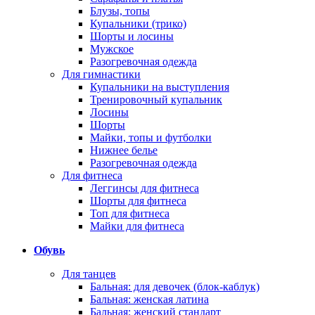
Блузы, топы
Купальники (трико)
Шорты и лосины
Мужское
Разогревочная одежда
Для гимнастики
Купальники на выступления
Тренировочный купальник
Лосины
Шорты
Майки, топы и футболки
Нижнее белье
Разогревочная одежда
Для фитнеса
Леггинсы для фитнеса
Шорты для фитнеса
Топ для фитнеса
Майки для фитнеса
Обувь
Для танцев
Бальная: для девочек (блок-каблук)
Бальная: женская латина
Бальная: женский стандарт