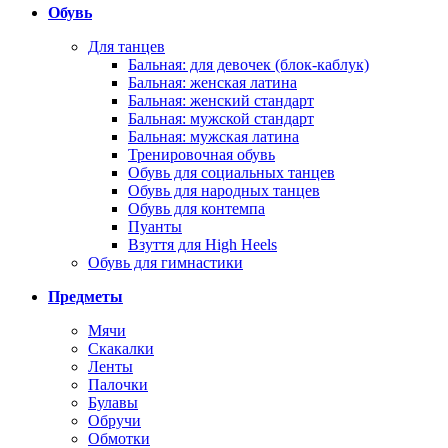
Обувь
Для танцев
Бальная: для девочек (блок-каблук)
Бальная: женская латина
Бальная: женский стандарт
Бальная: мужской стандарт
Бальная: мужская латина
Тренировочная обувь
Обувь для социальных танцев
Обувь для народных танцев
Обувь для контемпа
Пуанты
Взуття для High Heels
Обувь для гимнастики
Предметы
Мячи
Скакалки
Ленты
Палочки
Булавы
Обручи
Обмотки