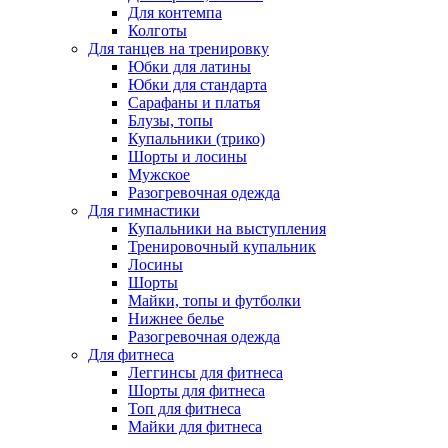
Для контемпа
Колготы
Для танцев на тренировку
Юбки для латины
Юбки для стандарта
Сарафаны и платья
Блузы, топы
Купальники (трико)
Шорты и лосины
Мужское
Разогревочная одежда
Для гимнастики
Купальники на выступления
Тренировочный купальник
Лосины
Шорты
Майки, топы и футболки
Нижнее белье
Разогревочная одежда
Для фитнеса
Леггинсы для фитнеса
Шорты для фитнеса
Топ для фитнеса
Майки для фитнеса