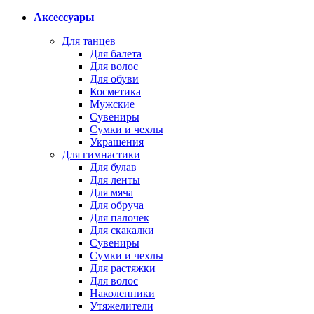
Аксессуары
Для танцев
Для балета
Для волос
Для обуви
Косметика
Мужские
Сувениры
Сумки и чехлы
Украшения
Для гимнастики
Для булав
Для ленты
Для мяча
Для обруча
Для палочек
Для скакалки
Сувениры
Сумки и чехлы
Для растяжки
Для волос
Наколенники
Утяжелители