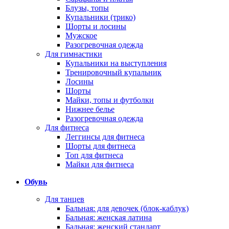
Блузы, топы
Купальники (трико)
Шорты и лосины
Мужское
Разогревочная одежда
Для гимнастики
Купальники на выступления
Тренировочный купальник
Лосины
Шорты
Майки, топы и футболки
Нижнее белье
Разогревочная одежда
Для фитнеса
Леггинсы для фитнеса
Шорты для фитнеса
Топ для фитнеса
Майки для фитнеса
Обувь
Для танцев
Бальная: для девочек (блок-каблук)
Бальная: женская латина
Бальная: женский стандарт