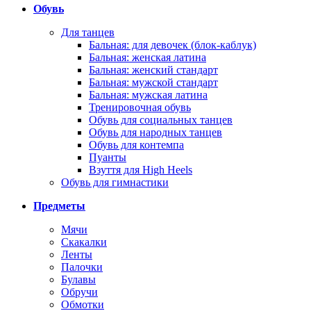
Обувь
Для танцев
Бальная: для девочек (блок-каблук)
Бальная: женская латина
Бальная: женский стандарт
Бальная: мужской стандарт
Бальная: мужская латина
Тренировочная обувь
Обувь для социальных танцев
Обувь для народных танцев
Обувь для контемпа
Пуанты
Взуття для High Heels
Обувь для гимнастики
Предметы
Мячи
Скакалки
Ленты
Палочки
Булавы
Обручи
Обмотки