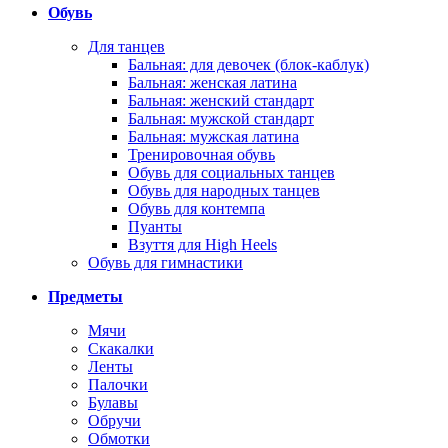
Обувь
Для танцев
Бальная: для девочек (блок-каблук)
Бальная: женская латина
Бальная: женский стандарт
Бальная: мужской стандарт
Бальная: мужская латина
Тренировочная обувь
Обувь для социальных танцев
Обувь для народных танцев
Обувь для контемпа
Пуанты
Взуття для High Heels
Обувь для гимнастики
Предметы
Мячи
Скакалки
Ленты
Палочки
Булавы
Обручи
Обмотки