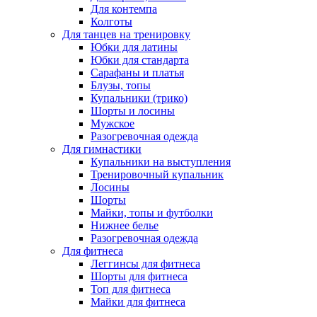
Для контемпа
Колготы
Для танцев на тренировку
Юбки для латины
Юбки для стандарта
Сарафаны и платья
Блузы, топы
Купальники (трико)
Шорты и лосины
Мужское
Разогревочная одежда
Для гимнастики
Купальники на выступления
Тренировочный купальник
Лосины
Шорты
Майки, топы и футболки
Нижнее белье
Разогревочная одежда
Для фитнеса
Леггинсы для фитнеса
Шорты для фитнеса
Топ для фитнеса
Майки для фитнеса