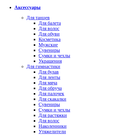
Аксессуары
Для танцев
Для балета
Для волос
Для обуви
Косметика
Мужские
Сувениры
Сумки и чехлы
Украшения
Для гимнастики
Для булав
Для ленты
Для мяча
Для обруча
Для палочек
Для скакалки
Сувениры
Сумки и чехлы
Для растяжки
Для волос
Наколенники
Утяжелители