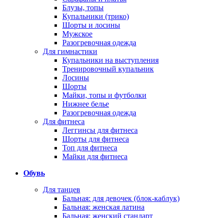
Блузы, топы
Купальники (трико)
Шорты и лосины
Мужское
Разогревочная одежда
Для гимнастики
Купальники на выступления
Тренировочный купальник
Лосины
Шорты
Майки, топы и футболки
Нижнее белье
Разогревочная одежда
Для фитнеса
Леггинсы для фитнеса
Шорты для фитнеса
Топ для фитнеса
Майки для фитнеса
Обувь
Для танцев
Бальная: для девочек (блок-каблук)
Бальная: женская латина
Бальная: женский стандарт