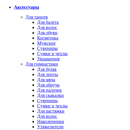
Аксессуары
Для танцев
Для балета
Для волос
Для обуви
Косметика
Мужские
Сувениры
Сумки и чехлы
Украшения
Для гимнастики
Для булав
Для ленты
Для мяча
Для обруча
Для палочек
Для скакалки
Сувениры
Сумки и чехлы
Для растяжки
Для волос
Наколенники
Утяжелители