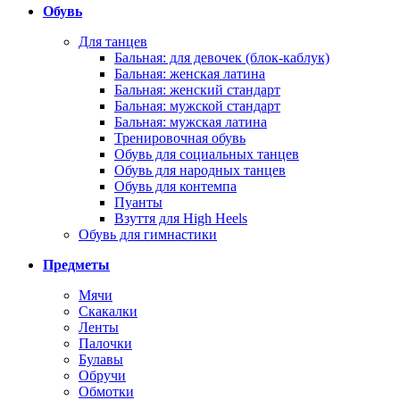
Обувь
Для танцев
Бальная: для девочек (блок-каблук)
Бальная: женская латина
Бальная: женский стандарт
Бальная: мужской стандарт
Бальная: мужская латина
Тренировочная обувь
Обувь для социальных танцев
Обувь для народных танцев
Обувь для контемпа
Пуанты
Взуття для High Heels
Обувь для гимнастики
Предметы
Мячи
Скакалки
Ленты
Палочки
Булавы
Обручи
Обмотки