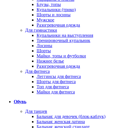
Блузы, топы
Купальники (трико)
Шорты и лосины
Мужское
Разогревочная одежда
Для гимнастики
Купальники на выступления
Тренировочный купальник
Лосины
Шорты
Майки, топы и футболки
Нижнее белье
Разогревочная одежда
Для фитнеса
Леггинсы для фитнеса
Шорты для фитнеса
Топ для фитнеса
Майки для фитнеса
Обувь
Для танцев
Бальная: для девочек (блок-каблук)
Бальная: женская латина
Бальная: женский стандарт