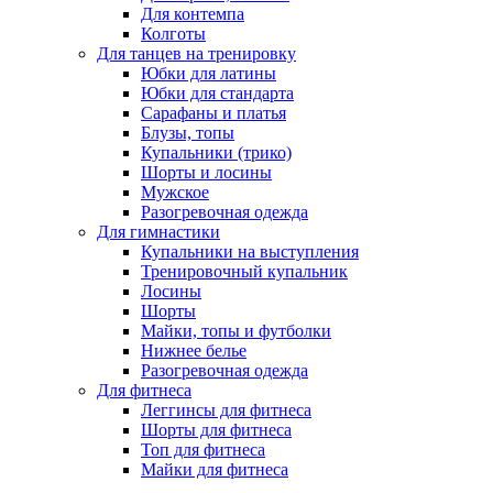
Для контемпа
Колготы
Для танцев на тренировку
Юбки для латины
Юбки для стандарта
Сарафаны и платья
Блузы, топы
Купальники (трико)
Шорты и лосины
Мужское
Разогревочная одежда
Для гимнастики
Купальники на выступления
Тренировочный купальник
Лосины
Шорты
Майки, топы и футболки
Нижнее белье
Разогревочная одежда
Для фитнеса
Леггинсы для фитнеса
Шорты для фитнеса
Топ для фитнеса
Майки для фитнеса