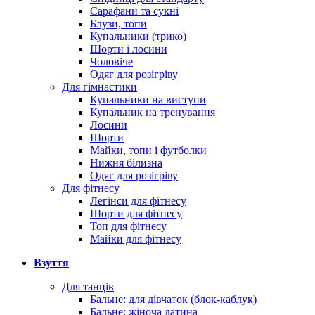
Сарафани та сукні
Блузи, топи
Купальники (трико)
Шорти і лосини
Чоловіче
Одяг для розігріву
Для гімнастики
Купальники на виступи
Купальник на тренування
Лосини
Шорти
Майки, топи і футболки
Нижня білизна
Одяг для розігріву
Для фітнесу
Легінси для фітнесу
Шорти для фітнесу
Топ для фітнесу
Майки для фітнесу
Взуття
Для танців
Бальне: для дівчаток (блок-каблук)
Бальне: жіноча латина