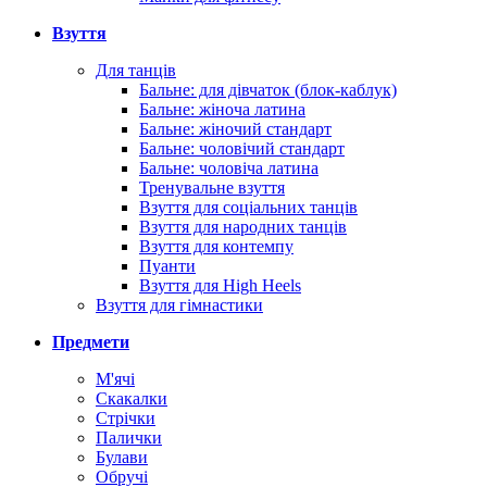
Взуття
Для танців
Бальне: для дівчаток (блок-каблук)
Бальне: жіноча латина
Бальне: жіночий стандарт
Бальне: чоловічий стандарт
Бальне: чоловіча латина
Тренувальне взуття
Взуття для соціальних танців
Взуття для народних танців
Взуття для контемпу
Пуанти
Взуття для High Heels
Взуття для гімнастики
Предмети
М'ячі
Скакалки
Стрічки
Палички
Булави
Обручі