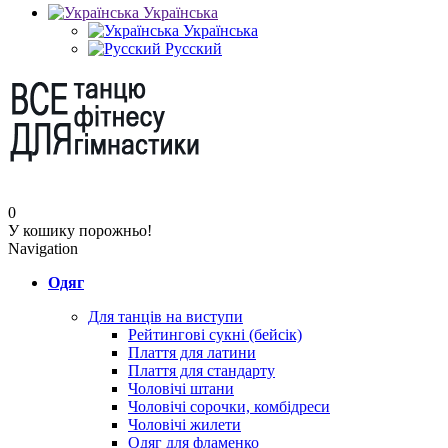
Українська
Українська
Русский
0
У кошику порожньо!
Navigation
Одяг
Для танців на виступи
Рейтингові сукні (бейсік)
Плаття для латини
Плаття для стандарту
Чоловічі штани
Чоловічі сорочки, комбідреси
Чоловічі жилети
Одяг для фламенко