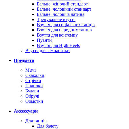
Бальне: жіночий стандарт
Бальне: чоловічий стандарт
Бальне: чоловіча латина
Тренувальне взуття
Взуття для соціальних танців
Взуття для народних танців
Взуття для контемпу
Пуанти
Взуття для High Heels
Взуття для гімнастики
Предмети
М'ячі
Скакалки
Стрічки
Палички
Булави
Обручі
Обмотки
Аксессуари
Для танців
Для балету