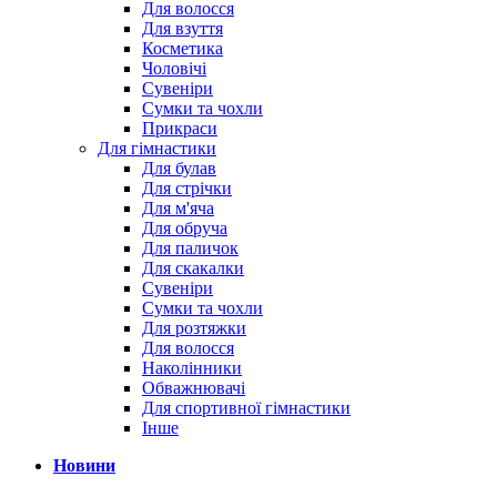
Для волосся
Для взуття
Косметика
Чоловічі
Сувеніри
Сумки та чохли
Прикраси
Для гімнастики
Для булав
Для стрічки
Для м'яча
Для обруча
Для паличок
Для скакалки
Сувеніри
Сумки та чохли
Для розтяжки
Для волосся
Наколінники
Обважнювачі
Для спортивної гімнастики
Інше
Новини