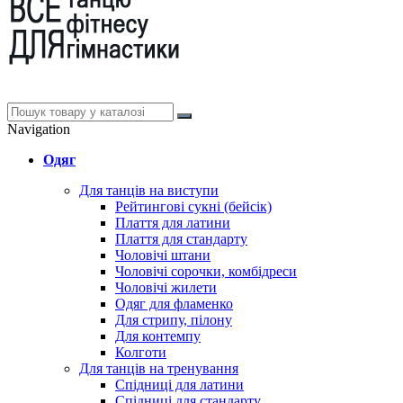
Navigation
Одяг
Для танців на виступи
Рейтингові сукні (бейсік)
Плаття для латини
Плаття для стандарту
Чоловічі штани
Чоловічі сорочки, комбідреси
Чоловічі жилети
Одяг для фламенко
Для стрипу, пілону
Для контемпу
Колготи
Для танців на тренування
Спідниці для латини
Спідниці для стандарту