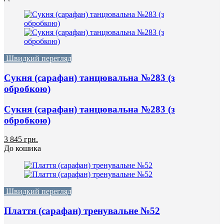
Швидкий перегляд
Сукня (сарафан) танцювальна №283 (з
обробкою)
Сукня (сарафан) танцювальна №283 (з
обробкою)
3 845 грн.
До кошика
Швидкий перегляд
Плаття (сарафан) тренувальне №52