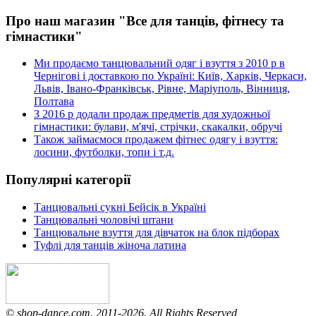
Про наш магазин "Все для танців, фітнесу та
гімнастики"
Ми продаємо танцювальний одяг і взуття з 2010 р в
Чернігові і доставкою по Україні: Київ, Харків, Черкаси,
Львів, Івано-Франківськ, Рівне, Маріуполь, Вінниця,
Полтава
З 2016 р додали продаж предметів для художньої
гімнастики: булави, м'ячі, стрічки, скакалки, обручі
Також займаємося продажем фітнес одягу і взуття:
лосини, футболки, топи і т.д.
Популярні категорії
Танцювальні сукні Бейсік в Україні
Танцювальні чоловічі штани
Танцювальне взуття для дівчаток на блок підборах
Туфлі для танців жіноча латина
© shop-dance.com. 2011-2026. All Rights Reserved