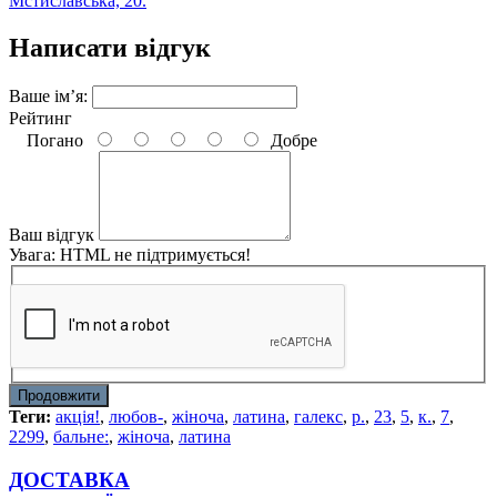
Мстиславська, 20.
Написати відгук
Ваше ім’я:
Рейтинг
Погано
Добре
Ваш відгук
Увага:
HTML не підтримується!
Продовжити
Теги:
акція!
,
любов-
,
жіноча
,
латина
,
галекс
,
р.
,
23
,
5
,
к.
,
7
,
2299
,
бальне:
,
жіноча
,
латина
ДОСТАВКА