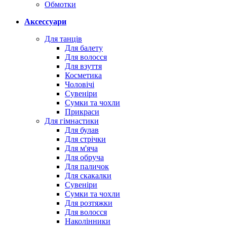
Обмотки
Аксессуари
Для танців
Для балету
Для волосся
Для взуття
Косметика
Чоловічі
Сувеніри
Сумки та чохли
Прикраси
Для гімнастики
Для булав
Для стрічки
Для м'яча
Для обруча
Для паличок
Для скакалки
Сувеніри
Сумки та чохли
Для розтяжки
Для волосся
Наколінники