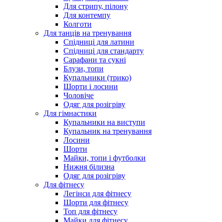
Для стрипу, пілону
Для контемпу
Колготи
Для танців на тренування
Спідниці для латини
Спідниці для стандарту
Сарафани та сукні
Блузи, топи
Купальники (трико)
Шорти і лосини
Чоловіче
Одяг для розігріву
Для гімнастики
Купальники на виступи
Купальник на тренування
Лосини
Шорти
Майки, топи і футболки
Нижня білизна
Одяг для розігріву
Для фітнесу
Легінси для фітнесу
Шорти для фітнесу
Топ для фітнесу
Майки для фітнесу