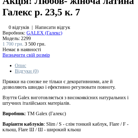
Акція! Любов- жіноча латина
Галекс р. 23,5 к. 7
0 відгуків
|
Написати відгук
Виробник:
GALEX (Галекс)
Модель:
2299
1 700 грн.
3 500 грн.
Немає в наявності
Визначити свій розмір
Опис
Відгуки (0)
Пряжки на союзке не тільки є декоративними, але й
дозволяють швидко і ефективно регулювати повноту.
Взуття Galex виготовляється з високоякісних натуральних і
штучних італійських матеріалів.
Виробник
: ТМ Galex (Галекс)
Варіанти каблуків
: Slim / S - слім тонкий каблук, Flare / F -
кльош, Flare Ш / Ш - широкий кльош