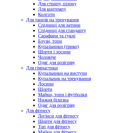
Для стрипу, пілону
Для контемпу
Колготи
Для танців на тренування
Спідниці для латини
Спідниці для стандарту
Сарафани та сукні
Блузи, топи
Купальники (трико)
Шорти і лосини
Чоловіче
Одяг для розігріву
Для гімнастики
Купальники на виступи
Купальник на тренування
Лосини
Шорти
Майки, топи і футболки
Нижня білизна
Одяг для розігріву
Для фітнесу
Легінси для фітнесу
Шорти для фітнесу
Топ для фітнесу
Майки для фітнесу