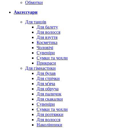
Обмотки
Аксессуари
Для танців
Для балету
Для волосся
Для взуття
Косметика
Чоловічі
Сувеніри
Сумки та чохли
Прикраси
Для гімнастики
Для булав
Для стрічки
Для м'яча
Для обруча
Для паличок
Для скакалки
Сувеніри
Сумки та чохли
Для розтяжки
Для волосся
Наколінники