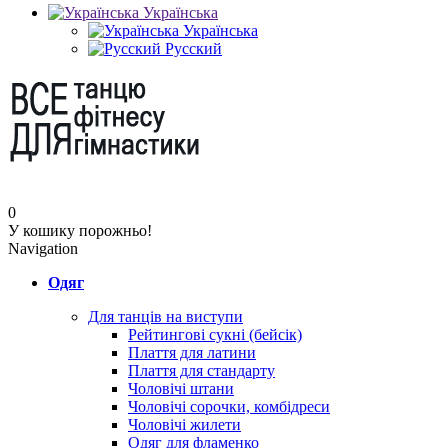
Українська
Українська
Русский
0
У кошику порожньо!
Navigation
Одяг
Для танців на виступи
Рейтингові сукні (бейсік)
Плаття для латини
Плаття для стандарту
Чоловічі штани
Чоловічі сорочки, комбідреси
Чоловічі жилети
Одяг для фламенко