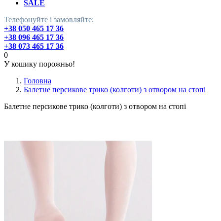
SALE
Телефонуйте і замовляйте:
+38 050 465 17 36
+38 096 465 17 36
+38 073 465 17 36
0
У кошику порожньо!
Головна
Балетне персикове трико (колготи) з отвором на стопі
Балетне персикове трико (колготи) з отвором на стопі