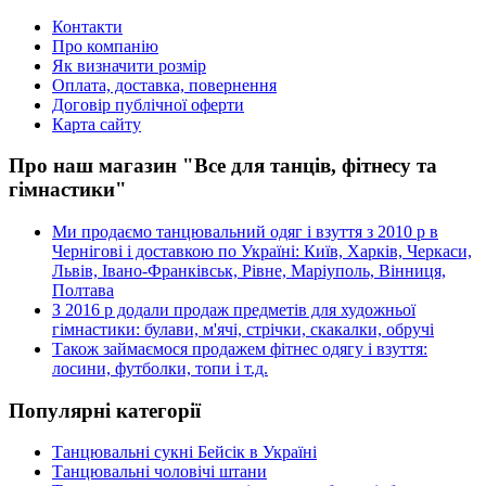
Контакти
Про компанію
Як визначити розмір
Оплата, доставка, повернення
Договір публічної оферти
Карта сайту
Про наш магазин "Все для танців, фітнесу та
гімнастики"
Ми продаємо танцювальний одяг і взуття з 2010 р в
Чернігові і доставкою по Україні: Київ, Харків, Черкаси,
Львів, Івано-Франківськ, Рівне, Маріуполь, Вінниця,
Полтава
З 2016 р додали продаж предметів для художньої
гімнастики: булави, м'ячі, стрічки, скакалки, обручі
Також займаємося продажем фітнес одягу і взуття:
лосини, футболки, топи і т.д.
Популярні категорії
Танцювальні сукні Бейсік в Україні
Танцювальні чоловічі штани