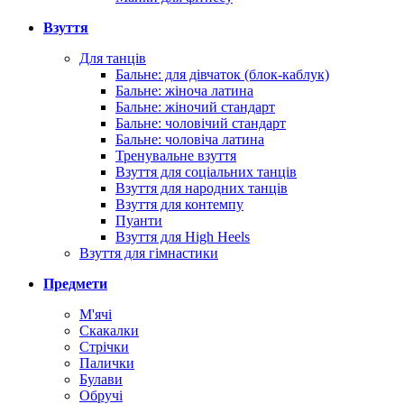
Взуття
Для танців
Бальне: для дівчаток (блок-каблук)
Бальне: жіноча латина
Бальне: жіночий стандарт
Бальне: чоловічий стандарт
Бальне: чоловіча латина
Тренувальне взуття
Взуття для соціальних танців
Взуття для народних танців
Взуття для контемпу
Пуанти
Взуття для High Heels
Взуття для гімнастики
Предмети
М'ячі
Скакалки
Стрічки
Палички
Булави
Обручі