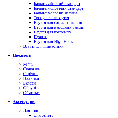
Бальне: жіночий стандарт
Бальне: чоловічий стандарт
Бальне: чоловіча латина
Тренувальне взуття
Взуття для соціальних танців
Взуття для народних танців
Взуття для контемпу
Пуанти
Взуття для High Heels
Взуття для гімнастики
Предмети
М'ячі
Скакалки
Стрічки
Палички
Булави
Обручі
Обмотки
Аксессуари
Для танців
Для балету