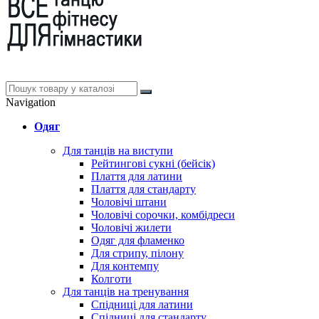
Navigation
Одяг
Для танців на виступи
Рейтингові сукні (бейсік)
Плаття для латини
Плаття для стандарту
Чоловічі штани
Чоловічі сорочки, комбідреси
Чоловічі жилети
Одяг для фламенко
Для стрипу, пілону
Для контемпу
Колготи
Для танців на тренування
Спідниці для латини
Спідниці для стандарту