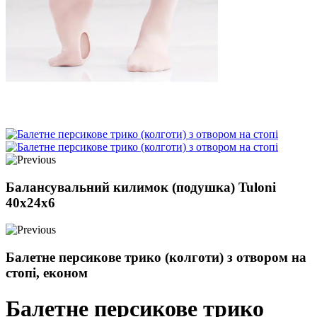
Балансувальний килимок (подушка) Tuloni
40x24x6
Балетне персикове трико (колготи) з отвором на
стопі, економ
Балетне персикове трико