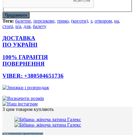
Продовжити
Теги:
балетне
,
персикове
,
трико
,
(коготи)
,
з
,
отвором
,
на
,
стопі
,
n/a
,
для
,
балету
ДОСТАВКА
ПО УКРАЇНІ
100% ГАРАНТІЯ
ПОВЕРНЕННЯ
VIBER: +380504651736
З цим товаром купляють