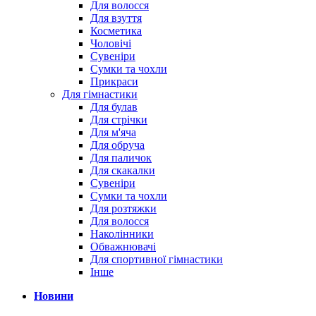
Для волосся
Для взуття
Косметика
Чоловічі
Сувеніри
Сумки та чохли
Прикраси
Для гімнастики
Для булав
Для стрічки
Для м'яча
Для обруча
Для паличок
Для скакалки
Сувеніри
Сумки та чохли
Для розтяжки
Для волосся
Наколінники
Обважнювачі
Для спортивної гімнастики
Інше
Новини