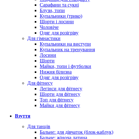
Сарафани та сукні
Блузи, топи
Купальники (трико)
Шорти і лосини
Чоловіче
Одяг для розігріву
Для гімнастики
Купальники на виступи
Купальник на тренування
Лосини
Шорти
Майки, топи і футболки
Нижня білизна
Одяг для розігріву
Для фітнесу
Легінси для фітнесу
Шорти для фітнесу
Топ для фітнесу
Майки для фітнесу
Взуття
Для танців
Бальне: для дівчаток (блок-каблук)
Бальне: жіноча латина