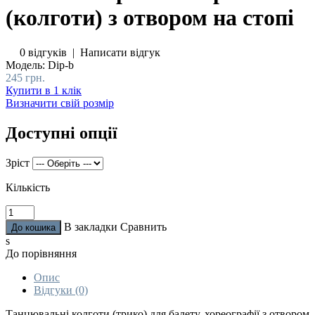
(колготи) з отвором на стопі
0 відгуків
|
Написати відгук
Модель:
Dip-b
245 грн.
Купити в 1 клік
Визначити свій розмір
Доступні опції
Зріст
Кількість
В закладки
Сравнить
s
До порівняння
Опис
Відгуки (0)
Танцювальні колготи (трико) для балету, хореографії з отвором