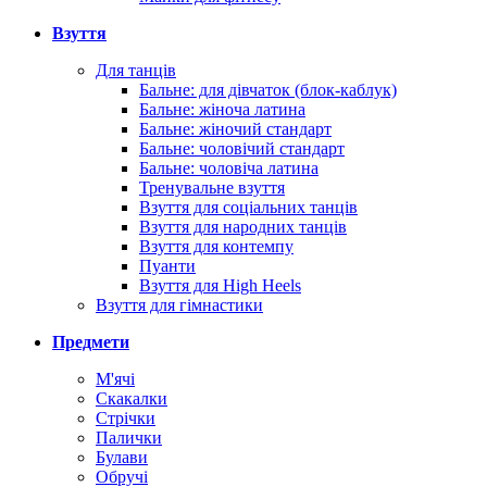
Взуття
Для танців
Бальне: для дівчаток (блок-каблук)
Бальне: жіноча латина
Бальне: жіночий стандарт
Бальне: чоловічий стандарт
Бальне: чоловіча латина
Тренувальне взуття
Взуття для соціальних танців
Взуття для народних танців
Взуття для контемпу
Пуанти
Взуття для High Heels
Взуття для гімнастики
Предмети
М'ячі
Скакалки
Стрічки
Палички
Булави
Обручі