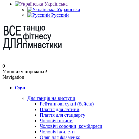
Українська
Українська
Русский
0
У кошику порожньо!
Navigation
Одяг
Для танців на виступи
Рейтингові сукні (бейсік)
Плаття для латини
Плаття для стандарту
Чоловічі штани
Чоловічі сорочки, комбідреси
Чоловічі жилети
Одяг для фламенко