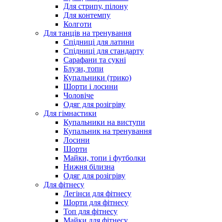
Для стрипу, пілону
Для контемпу
Колготи
Для танців на тренування
Спідниці для латини
Спідниці для стандарту
Сарафани та сукні
Блузи, топи
Купальники (трико)
Шорти і лосини
Чоловіче
Одяг для розігріву
Для гімнастики
Купальники на виступи
Купальник на тренування
Лосини
Шорти
Майки, топи і футболки
Нижня білизна
Одяг для розігріву
Для фітнесу
Легінси для фітнесу
Шорти для фітнесу
Топ для фітнесу
Майки для фітнесу