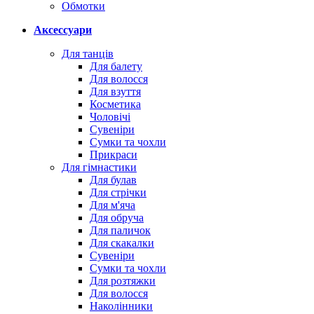
Обмотки
Аксессуари
Для танців
Для балету
Для волосся
Для взуття
Косметика
Чоловічі
Сувеніри
Сумки та чохли
Прикраси
Для гімнастики
Для булав
Для стрічки
Для м'яча
Для обруча
Для паличок
Для скакалки
Сувеніри
Сумки та чохли
Для розтяжки
Для волосся
Наколінники