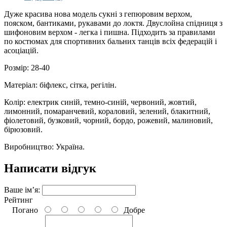
Дуже красива нова модель сукні з гепюровим верхом,
пояском, бантиками, рукавами до локтя. Двуслойна спідниця з
шифоновим верхом - легка і пишна. Підходить за правилами
по костюмах для спортивних бальних танців всіх федерацій і
асоціацій.
Розмір: 28-40
Матеріал: біфлекс, сітка, регілін.
Колір: електрик синій, темно-синій, червоний, жовтий,
лимонний, помаранчевий, кораловий, зелений, блакитний,
фіолетовий, бузковий, чорний, бордо, рожевий, малиновий,
бірюзовий.
Виробництво: Україна.
Написати відгук
Ваше ім’я:
Рейтинг
Погано
Добре