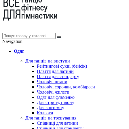
Navigation
Одяг
Для танців на виступи
Рейтингові сукні (бейсік)
Плаття для латини
Плаття для стандарту
Чоловічі штани
Чоловічі сорочки, комбідреси
Чоловічі жилети
Одяг для фламенко
Для стрипу, пілону
Для контемпу
Колготи
Для танців на тренування
Спідниці для латини
Спідниці для стандарту