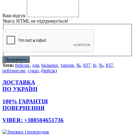
Ваш відгук
Увага:
HTML не підтримується!
Продовжити
Теги:
бейсик
,
для
,
бальних
,
танців
,
№
,
837
,
fe
,
№
,
837
,
рейтингові
,
сукні
,
(бейсік)
ДОСТАВКА
ПО УКРАЇНІ
100% ГАРАНТІЯ
ПОВЕРНЕННЯ
VIBER: +380504651736