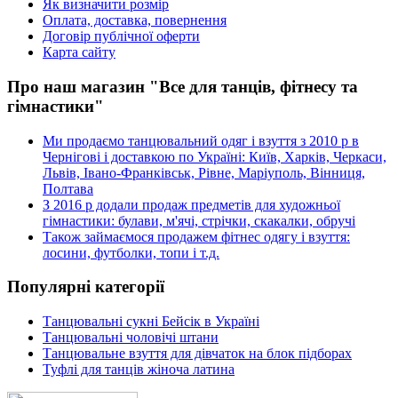
Як визначити розмір
Оплата, доставка, повернення
Договір публічної оферти
Карта сайту
Про наш магазин "Все для танців, фітнесу та
гімнастики"
Ми продаємо танцювальний одяг і взуття з 2010 р в
Чернігові і доставкою по Україні: Київ, Харків, Черкаси,
Львів, Івано-Франківськ, Рівне, Маріуполь, Вінниця,
Полтава
З 2016 р додали продаж предметів для художньої
гімнастики: булави, м'ячі, стрічки, скакалки, обручі
Також займаємося продажем фітнес одягу і взуття:
лосини, футболки, топи і т.д.
Популярні категорії
Танцювальні сукні Бейсік в Україні
Танцювальні чоловічі штани
Танцювальне взуття для дівчаток на блок підборах
Туфлі для танців жіноча латина