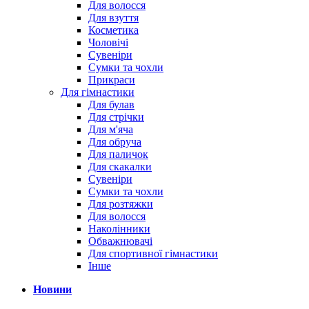
Для волосся
Для взуття
Косметика
Чоловічі
Сувеніри
Сумки та чохли
Прикраси
Для гімнастики
Для булав
Для стрічки
Для м'яча
Для обруча
Для паличок
Для скакалки
Сувеніри
Сумки та чохли
Для розтяжки
Для волосся
Наколінники
Обважнювачі
Для спортивної гімнастики
Інше
Новини