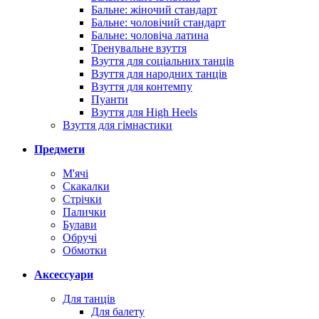
Бальне: жіночий стандарт
Бальне: чоловічий стандарт
Бальне: чоловіча латина
Тренувальне взуття
Взуття для соціальних танців
Взуття для народних танців
Взуття для контемпу
Пуанти
Взуття для High Heels
Взуття для гімнастики
Предмети
М'ячі
Скакалки
Стрічки
Палички
Булави
Обручі
Обмотки
Аксессуари
Для танців
Для балету