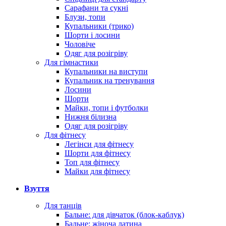
Сарафани та сукні
Блузи, топи
Купальники (трико)
Шорти і лосини
Чоловіче
Одяг для розігріву
Для гімнастики
Купальники на виступи
Купальник на тренування
Лосини
Шорти
Майки, топи і футболки
Нижня білизна
Одяг для розігріву
Для фітнесу
Легінси для фітнесу
Шорти для фітнесу
Топ для фітнесу
Майки для фітнесу
Взуття
Для танців
Бальне: для дівчаток (блок-каблук)
Бальне: жіноча латина