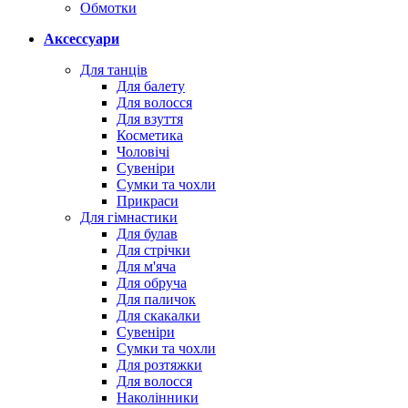
Обмотки
Аксессуари
Для танців
Для балету
Для волосся
Для взуття
Косметика
Чоловічі
Сувеніри
Сумки та чохли
Прикраси
Для гімнастики
Для булав
Для стрічки
Для м'яча
Для обруча
Для паличок
Для скакалки
Сувеніри
Сумки та чохли
Для розтяжки
Для волосся
Наколінники