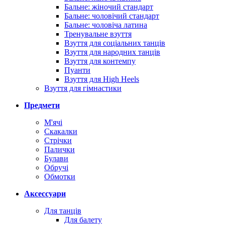
Бальне: жіночий стандарт
Бальне: чоловічий стандарт
Бальне: чоловіча латина
Тренувальне взуття
Взуття для соціальних танців
Взуття для народних танців
Взуття для контемпу
Пуанти
Взуття для High Heels
Взуття для гімнастики
Предмети
М'ячі
Скакалки
Стрічки
Палички
Булави
Обручі
Обмотки
Аксессуари
Для танців
Для балету