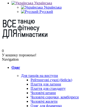
Українська
Українська
Русский
0
У кошику порожньо!
Navigation
Одяг
Для танців на виступи
Рейтингові сукні (бейсік)
Плаття для латини
Плаття для стандарту
Чоловічі штани
Чоловічі сорочки, комбідреси
Чоловічі жилети
Одяг для фламенко