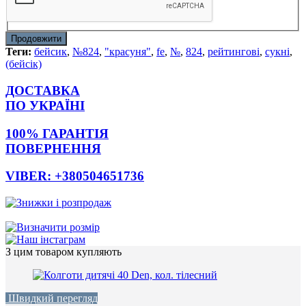
Продовжити
Теги:
бейсик
,
№824
,
"красуня"
,
fe
,
№
,
824
,
рейтингові
,
сукні
,
(бейсік)
ДОСТАВКА
ПО УКРАЇНІ
100% ГАРАНТІЯ
ПОВЕРНЕННЯ
VIBER: +380504651736
З цим товаром купляють
Швидкий перегляд