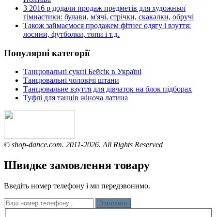
З 2016 р додали продаж предметів для художньої
гімнастики: булави, м'ячі, стрічки, скакалки, обручі
Також займаємося продажем фітнес одягу і взуття:
лосини, футболки, топи і т.д.
Популярні категорії
Танцювальні сукні Бейсік в Україні
Танцювальні чоловічі штани
Танцювальне взуття для дівчаток на блок підборах
Туфлі для танців жіноча латина
© shop-dance.com. 2011-2026. All Rights Reserved
Швидке замовлення товару
Введіть номер телефону і ми передзвонимо.
Замовити