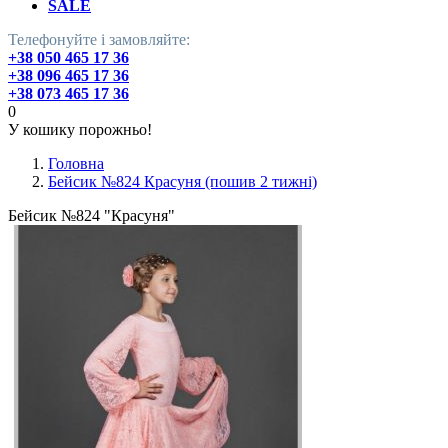
SALE
Телефонуйте і замовляйте:
+38 050 465 17 36
+38 096 465 17 36
+38 073 465 17 36
0
У кошику порожньо!
Головна
Бейсик №824 Красуня (пошив 2 тижні)
Бейсик №824 "Красуня"