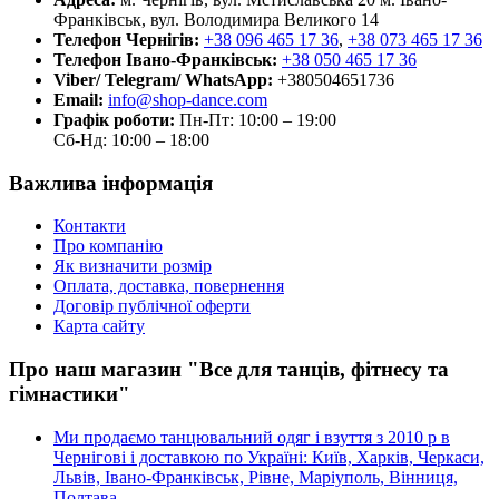
Франківськ, вул. Володимира Великого 14
Телефон Чернігів:
+38 096 465 17 36
,
+38 073 465 17 36
Телефон Івано-Франківськ:
+38 050 465 17 36
Viber/ Telegram/ WhatsApp:
+380504651736
Email:
info@shop-dance.com
Графік роботи:
Пн-Пт: 10:00 – 19:00
Сб-Нд: 10:00 – 18:00
Важлива інформація
Контакти
Про компанію
Як визначити розмір
Оплата, доставка, повернення
Договір публічної оферти
Карта сайту
Про наш магазин "Все для танців, фітнесу та
гімнастики"
Ми продаємо танцювальний одяг і взуття з 2010 р в
Чернігові і доставкою по Україні: Київ, Харків, Черкаси,
Львів, Івано-Франківськ, Рівне, Маріуполь, Вінниця,
Полтава