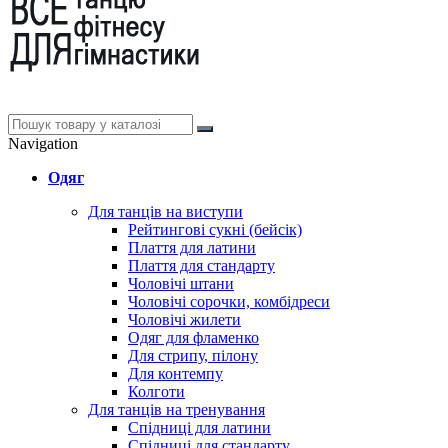
Navigation
Одяг
Для танців на виступи
Рейтингові сукні (бейсік)
Плаття для латини
Плаття для стандарту
Чоловічі штани
Чоловічі сорочки, комбідреси
Чоловічі жилети
Одяг для фламенко
Для стрипу, пілону
Для контемпу
Колготи
Для танців на тренування
Спідниці для латини
Спідниці для стандарту