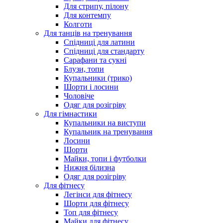
Для стрипу, пілону
Для контемпу
Колготи
Для танців на тренування
Спідниці для латини
Спідниці для стандарту
Сарафани та сукні
Блузи, топи
Купальники (трико)
Шорти і лосини
Чоловіче
Одяг для розігріву
Для гімнастики
Купальники на виступи
Купальник на тренування
Лосини
Шорти
Майки, топи і футболки
Нижня білизна
Одяг для розігріву
Для фітнесу
Легінси для фітнесу
Шорти для фітнесу
Топ для фітнесу
Майки для фітнесу