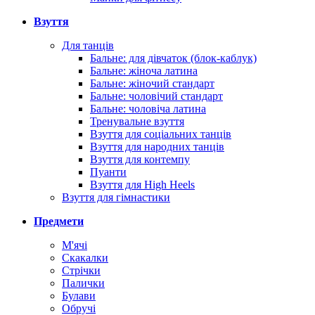
Взуття
Для танців
Бальне: для дівчаток (блок-каблук)
Бальне: жіноча латина
Бальне: жіночий стандарт
Бальне: чоловічий стандарт
Бальне: чоловіча латина
Тренувальне взуття
Взуття для соціальних танців
Взуття для народних танців
Взуття для контемпу
Пуанти
Взуття для High Heels
Взуття для гімнастики
Предмети
М'ячі
Скакалки
Стрічки
Палички
Булави
Обручі