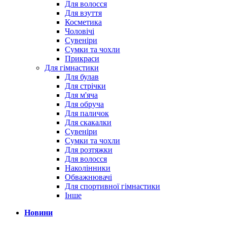
Для волосся
Для взуття
Косметика
Чоловічі
Сувеніри
Сумки та чохли
Прикраси
Для гімнастики
Для булав
Для стрічки
Для м'яча
Для обруча
Для паличок
Для скакалки
Сувеніри
Сумки та чохли
Для розтяжки
Для волосся
Наколінники
Обважнювачі
Для спортивної гімнастики
Інше
Новини