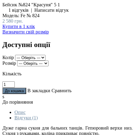
Бейсик №824 "Красуня"
5
1
1 відгуків
|
Написати відгук
Модель:
Fe № 824
2 580 грн.
Купити в 1 клік
Визначити свій розмір
Доступні опції
Колір
Розмір
Кількість
В закладки
Сравнить
s
До порівняння
Опис
Відгуки (1)
Дуже гарна сукня для бальних танців. Гепюровий верхи низ.
Сукня з рукавами, коліна прикриває повністю.