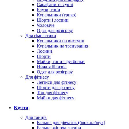
Сарафани та сукні
Блузи, топи
Купальники (трико)
Шорти і лосини
Чоловіче
Одяг для розігріву
Для гімнастики
Купальники на виступи
Купальник на тренування
Лосини
Шорти
Майки, топи і футболки
Нижня білизна
Одяг для розігріву
Для фітнесу
Легінси для фітнесу
Шорти для фітнесу
Топ для фітнесу
Майки для фітнесу
Взуття
Для танців
Бальне: для дівчаток (блок-каблук)
Бальне: жіноча латина