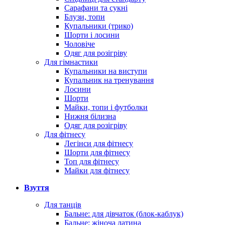
Сарафани та сукні
Блузи, топи
Купальники (трико)
Шорти і лосини
Чоловіче
Одяг для розігріву
Для гімнастики
Купальники на виступи
Купальник на тренування
Лосини
Шорти
Майки, топи і футболки
Нижня білизна
Одяг для розігріву
Для фітнесу
Легінси для фітнесу
Шорти для фітнесу
Топ для фітнесу
Майки для фітнесу
Взуття
Для танців
Бальне: для дівчаток (блок-каблук)
Бальне: жіноча латина