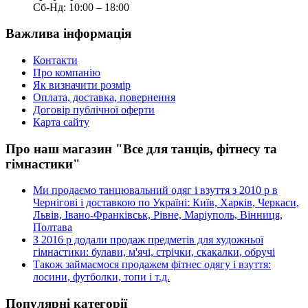
Сб-Нд: 10:00 – 18:00
Важлива інформація
Контакти
Про компанію
Як визначити розмір
Оплата, доставка, повернення
Договір публічної оферти
Карта сайту
Про наш магазин "Все для танців, фітнесу та
гімнастики"
Ми продаємо танцювальний одяг і взуття з 2010 р в
Чернігові і доставкою по Україні: Київ, Харків, Черкаси,
Львів, Івано-Франківськ, Рівне, Маріуполь, Вінниця,
Полтава
З 2016 р додали продаж предметів для художньої
гімнастики: булави, м'ячі, стрічки, скакалки, обручі
Також займаємося продажем фітнес одягу і взуття:
лосини, футболки, топи і т.д.
Популярні категорії