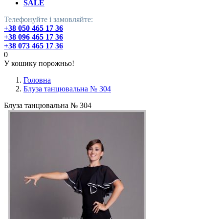
SALE
Телефонуйте і замовляйте:
+38 050 465 17 36
+38 096 465 17 36
+38 073 465 17 36
0
У кошику порожньо!
Головна
Блуза танцювальна № 304
Блуза танцювальна № 304