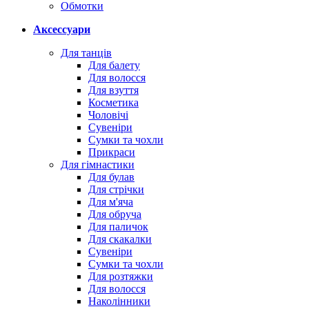
Обмотки
Аксессуари
Для танців
Для балету
Для волосся
Для взуття
Косметика
Чоловічі
Сувеніри
Сумки та чохли
Прикраси
Для гімнастики
Для булав
Для стрічки
Для м'яча
Для обруча
Для паличок
Для скакалки
Сувеніри
Сумки та чохли
Для розтяжки
Для волосся
Наколінники