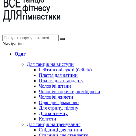
Navigation
Одяг
Для танців на виступи
Рейтингові сукні (бейсік)
Плаття для латини
Плаття для стандарту
Чоловічі штани
Чоловічі сорочки, комбідреси
Чоловічі жилети
Одяг для фламенко
Для стрипу, пілону
Для контемпу
Колготи
Для танців на тренування
Спідниці для латини
Спідниці для стандарту