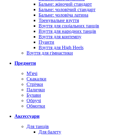
Бальне: жіночий стандарт
Бальне: чоловічий стандарт
Бальне: чоловіча латина
Тренувальне взуття
Взуття для соціальних танців
Взуття для народних танців
Взуття для контемпу
Пуанти
Взуття для High Heels
Взуття для гімнастики
Предмети
М'ячі
Скакалки
Стрічки
Палички
Булави
Обручі
Обмотки
Аксессуари
Для танців
Для балету