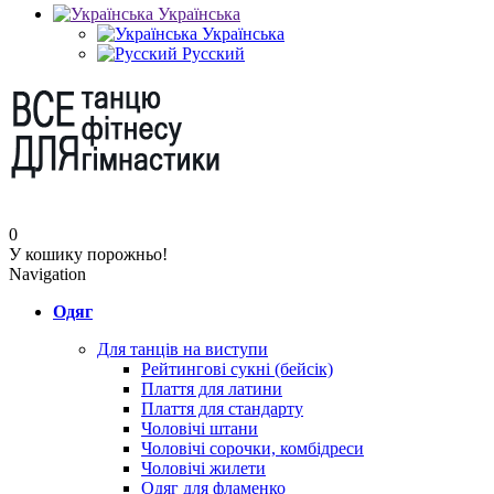
Українська
Українська
Русский
0
У кошику порожньо!
Navigation
Одяг
Для танців на виступи
Рейтингові сукні (бейсік)
Плаття для латини
Плаття для стандарту
Чоловічі штани
Чоловічі сорочки, комбідреси
Чоловічі жилети
Одяг для фламенко