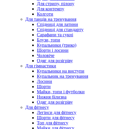
Для стрипу, пілону
Для контемпу
Колготи
Для танців на тренування
Спідниці для латини
Спідниці для стандарту
Сарафани та сукні
Блузи, топи
Купальники (трико)
Шорти і лосини
Чоловіче
Одяг для розігріву
Для гімнастики
Купальники на виступи
Купальник на тренування
Лосини
Шорти
Майки, топи і футболки
Нижня білизна
Одяг для розігріву
Для фітнесу
Легінси для фітнесу
Шорти для фітнесу
Топ для фітнесу
Майки для фітнесу