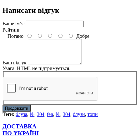
Написати відгук
Ваше ім’я:
Рейтинг
Погано
Добре
Ваш відгук
Увага:
HTML не підтримується!
Продовжити
Теги:
блуза
,
№
,
304
,
fen
,
№
,
304
,
блузи
,
топи
ДОСТАВКА
ПО УКРАЇНІ