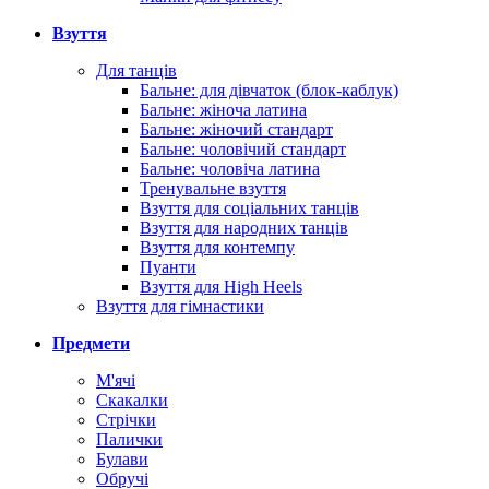
Взуття
Для танців
Бальне: для дівчаток (блок-каблук)
Бальне: жіноча латина
Бальне: жіночий стандарт
Бальне: чоловічий стандарт
Бальне: чоловіча латина
Тренувальне взуття
Взуття для соціальних танців
Взуття для народних танців
Взуття для контемпу
Пуанти
Взуття для High Heels
Взуття для гімнастики
Предмети
М'ячі
Скакалки
Стрічки
Палички
Булави
Обручі