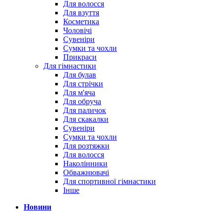
Для волосся
Для взуття
Косметика
Чоловічі
Сувеніри
Сумки та чохли
Прикраси
Для гімнастики
Для булав
Для стрічки
Для м'яча
Для обруча
Для паличок
Для скакалки
Сувеніри
Сумки та чохли
Для розтяжки
Для волосся
Наколінники
Обважнювачі
Для спортивної гімнастики
Інше
Новини