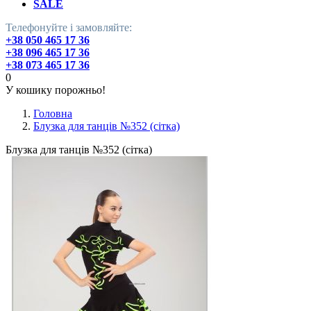
SALE
Телефонуйте і замовляйте:
+38 050 465 17 36
+38 096 465 17 36
+38 073 465 17 36
0
У кошику порожньо!
Головна
Блузка для танців №352 (сітка)
Блузка для танців №352 (сітка)