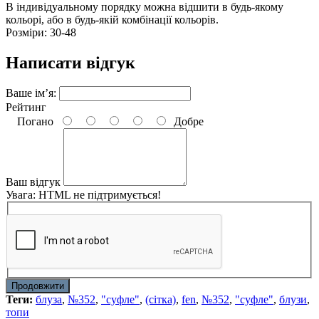
В індивідуальному порядку можна відшити в будь-якому
кольорі, або в будь-якій комбінації кольорів.
Розміри: 30-48
Написати відгук
Ваше ім’я:
Рейтинг
Погано
Добре
Ваш відгук
Увага:
HTML не підтримується!
Продовжити
Теги:
блуза
,
№352
,
"суфле"
,
(сітка)
,
fen
,
№352
,
"суфле"
,
блузи
,
топи