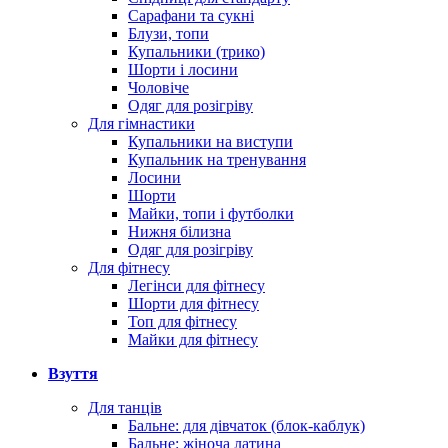
Сарафани та сукні
Блузи, топи
Купальники (трико)
Шорти і лосини
Чоловіче
Одяг для розігріву
Для гімнастики
Купальники на виступи
Купальник на тренування
Лосини
Шорти
Майки, топи і футболки
Нижня білизна
Одяг для розігріву
Для фітнесу
Легінси для фітнесу
Шорти для фітнесу
Топ для фітнесу
Майки для фітнесу
Взуття
Для танців
Бальне: для дівчаток (блок-каблук)
Бальне: жіноча латина