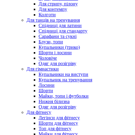
Для стрипу, пілону
Для контемпу
Колготи
Для танців на тренування
Спідниці для латини
Спідниці для стандарту
Сарафани та сукні
Блузи, топи
Купальники (трико)
Шорти і лосини
Чоловіче
Одяг для розігріву
Для гімнастики
Купальники на виступи
Купальник на тренування
Лосини
Шорти
Майки, топи і футболки
Нижня білизна
Одяг для розігріву
Для фітнесу
Легінси для фітнесу
Шорти для фітнесу
Топ для фітнесу
Майки для фітнесу