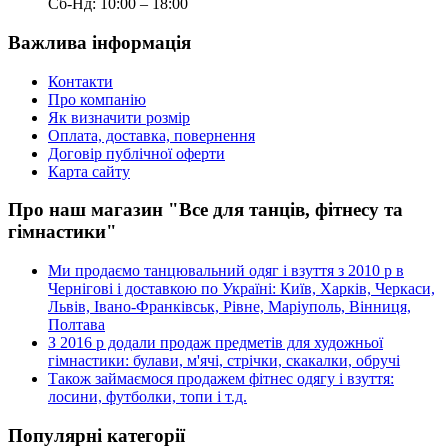
Сб-Нд: 10:00 – 18:00
Важлива інформація
Контакти
Про компанію
Як визначити розмір
Оплата, доставка, повернення
Договір публічної оферти
Карта сайту
Про наш магазин "Все для танців, фітнесу та
гімнастики"
Ми продаємо танцювальний одяг і взуття з 2010 р в
Чернігові і доставкою по Україні: Київ, Харків, Черкаси,
Львів, Івано-Франківськ, Рівне, Маріуполь, Вінниця,
Полтава
З 2016 р додали продаж предметів для художньої
гімнастики: булави, м'ячі, стрічки, скакалки, обручі
Також займаємося продажем фітнес одягу і взуття:
лосини, футболки, топи і т.д.
Популярні категорії