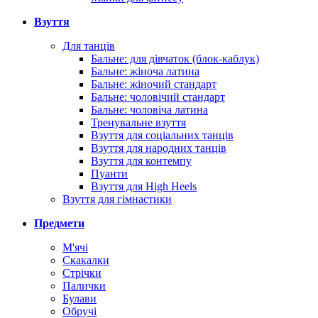
Взуття
Для танців
Бальне: для дівчаток (блок-каблук)
Бальне: жіноча латина
Бальне: жіночий стандарт
Бальне: чоловічий стандарт
Бальне: чоловіча латина
Тренувальне взуття
Взуття для соціальних танців
Взуття для народних танців
Взуття для контемпу
Пуанти
Взуття для High Heels
Взуття для гімнастики
Предмети
М'ячі
Скакалки
Стрічки
Палички
Булави
Обручі