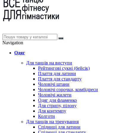
Navigation
Одяг
Для танців на виступи
Рейтингові сукні (бейсік)
Плаття для латини
Плаття для стандарту
Чоловічі штани
Чоловічі сорочки, комбідреси
Чоловічі жилети
Одяг для фламенко
Для стрипу, пілону
Для контемпу
Колготи
Для танців на тренування
Спідниці для латини
Спідниці для стандарту