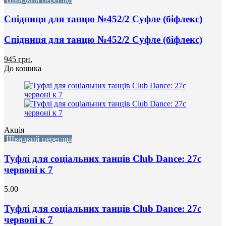
Спідниця для танцю №452/2 Суфле (біфлекс)
Спідниця для танцю №452/2 Суфле (біфлекс)
945 грн.
До кошика
Акція
Швидкий перегляд
Туфлі для соціальних танців Club Dance: 27с
червоні к 7
5.00
Туфлі для соціальних танців Club Dance: 27с
червоні к 7