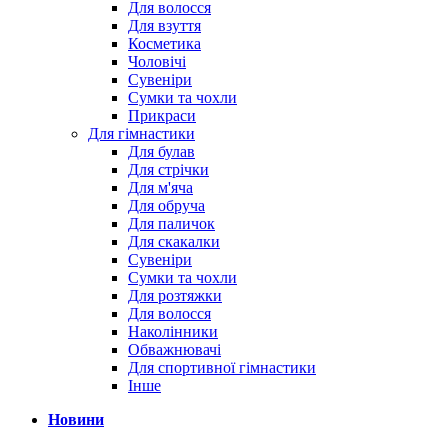
Для волосся
Для взуття
Косметика
Чоловічі
Сувеніри
Сумки та чохли
Прикраси
Для гімнастики
Для булав
Для стрічки
Для м'яча
Для обруча
Для паличок
Для скакалки
Сувеніри
Сумки та чохли
Для розтяжки
Для волосся
Наколінники
Обважнювачі
Для спортивної гімнастики
Інше
Новини