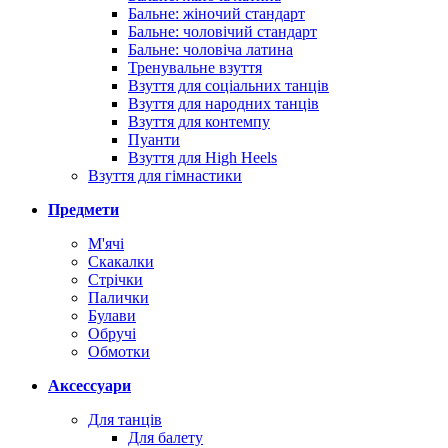
Бальне: жіночий стандарт
Бальне: чоловічий стандарт
Бальне: чоловіча латина
Тренувальне взуття
Взуття для соціальних танців
Взуття для народних танців
Взуття для контемпу
Пуанти
Взуття для High Heels
Взуття для гімнастики
Предмети
М'ячі
Скакалки
Стрічки
Палички
Булави
Обручі
Обмотки
Аксессуари
Для танців
Для балету