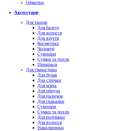
Обмотки
Аксессуари
Для танців
Для балету
Для волосся
Для взуття
Косметика
Чоловічі
Сувеніри
Сумки та чохли
Прикраси
Для гімнастики
Для булав
Для стрічки
Для м'яча
Для обруча
Для паличок
Для скакалки
Сувеніри
Сумки та чохли
Для розтяжки
Для волосся
Наколінники