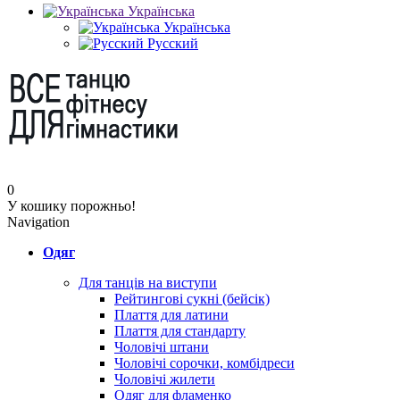
Українська
Українська
Русский
0
У кошику порожньо!
Navigation
Одяг
Для танців на виступи
Рейтингові сукні (бейсік)
Плаття для латини
Плаття для стандарту
Чоловічі штани
Чоловічі сорочки, комбідреси
Чоловічі жилети
Одяг для фламенко