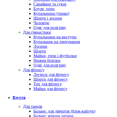
Сарафани та сукні
Блузи, топи
Купальники (трико)
Шорти і лосини
Чоловіче
Одяг для розігріву
Для гімнастики
Купальники на виступи
Купальник на тренування
Лосини
Шорти
Майки, топи і футболки
Нижня білизна
Одяг для розігріву
Для фітнесу
Легінси для фітнесу
Шорти для фітнесу
Топ для фітнесу
Майки для фітнесу
Взуття
Для танців
Бальне: для дівчаток (блок-каблук)
Бальне: жіноча латина