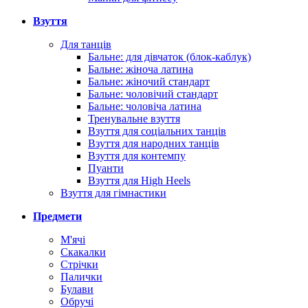
Взуття
Для танців
Бальне: для дівчаток (блок-каблук)
Бальне: жіноча латина
Бальне: жіночий стандарт
Бальне: чоловічий стандарт
Бальне: чоловіча латина
Тренувальне взуття
Взуття для соціальних танців
Взуття для народних танців
Взуття для контемпу
Пуанти
Взуття для High Heels
Взуття для гімнастики
Предмети
М'ячі
Скакалки
Стрічки
Палички
Булави
Обручі