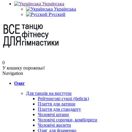
Українська
Українська
Русский
0
У кошику порожньо!
Navigation
Одяг
Для танців на виступи
Рейтингові сукні (бейсік)
Плаття для латини
Плаття для стандарту
Чоловічі штани
Чоловічі сорочки, комбідреси
Чоловічі жилети
Одяг для фламенко