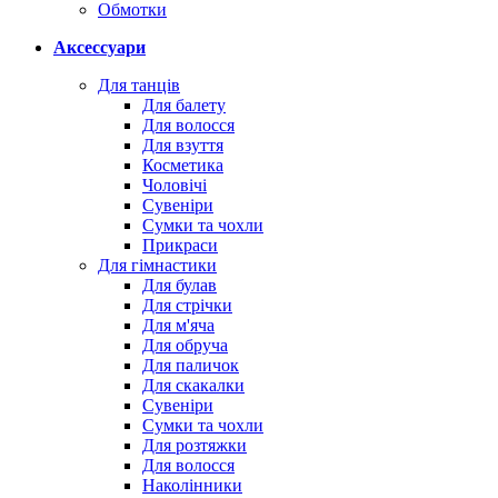
Обмотки
Аксессуари
Для танців
Для балету
Для волосся
Для взуття
Косметика
Чоловічі
Сувеніри
Сумки та чохли
Прикраси
Для гімнастики
Для булав
Для стрічки
Для м'яча
Для обруча
Для паличок
Для скакалки
Сувеніри
Сумки та чохли
Для розтяжки
Для волосся
Наколінники