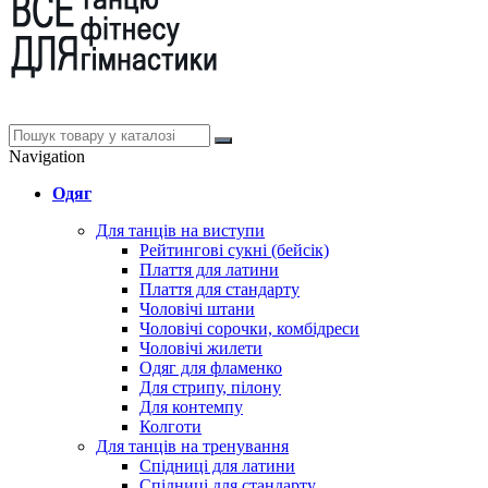
Navigation
Одяг
Для танців на виступи
Рейтингові сукні (бейсік)
Плаття для латини
Плаття для стандарту
Чоловічі штани
Чоловічі сорочки, комбідреси
Чоловічі жилети
Одяг для фламенко
Для стрипу, пілону
Для контемпу
Колготи
Для танців на тренування
Спідниці для латини
Спідниці для стандарту