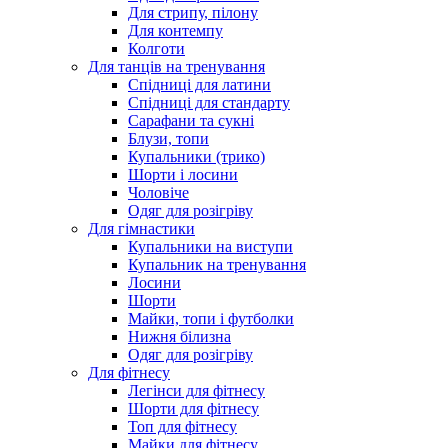
Для стрипу, пілону
Для контемпу
Колготи
Для танців на тренування
Спідниці для латини
Спідниці для стандарту
Сарафани та сукні
Блузи, топи
Купальники (трико)
Шорти і лосини
Чоловіче
Одяг для розігріву
Для гімнастики
Купальники на виступи
Купальник на тренування
Лосини
Шорти
Майки, топи і футболки
Нижня білизна
Одяг для розігріву
Для фітнесу
Легінси для фітнесу
Шорти для фітнесу
Топ для фітнесу
Майки для фітнесу