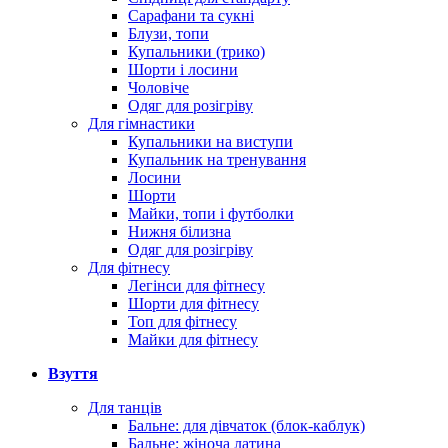
Сарафани та сукні
Блузи, топи
Купальники (трико)
Шорти і лосини
Чоловіче
Одяг для розігріву
Для гімнастики
Купальники на виступи
Купальник на тренування
Лосини
Шорти
Майки, топи і футболки
Нижня білизна
Одяг для розігріву
Для фітнесу
Легінси для фітнесу
Шорти для фітнесу
Топ для фітнесу
Майки для фітнесу
Взуття
Для танців
Бальне: для дівчаток (блок-каблук)
Бальне: жіноча латина