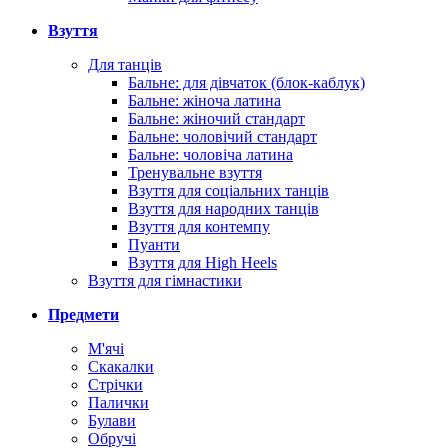
Взуття
Для танців
Бальне: для дівчаток (блок-каблук)
Бальне: жіноча латина
Бальне: жіночий стандарт
Бальне: чоловічий стандарт
Бальне: чоловіча латина
Тренувальне взуття
Взуття для соціальних танців
Взуття для народних танців
Взуття для контемпу
Пуанти
Взуття для High Heels
Взуття для гімнастики
Предмети
М'ячі
Скакалки
Стрічки
Палички
Булави
Обручі