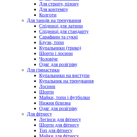
Для стрипу, пілону
Для контемпу
Колготи
Для танців на тренування
Спідниці для латини
Спідниці для стандарту
Сарафани та сукні
Блузи, топи
Купальники (трико)
Шорти і лосини
Чоловіче
Одяг для розігріву
Для гімнастики
Купальники на виступи
Купальник на тренування
Лосини
Шорти
Майки, топи і футболки
Нижня білизна
Одяг для розігріву
Для фітнесу
Легінси для фітнесу
Шорти для фітнесу
Топ для фітнесу
Майки для фітнесу