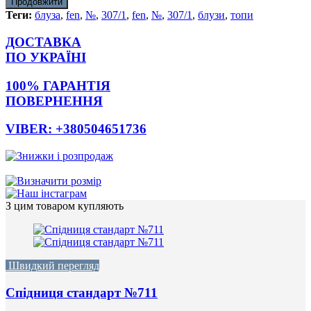
Продовжити
Теги:
блуза
,
fen
,
№
,
307/1
,
fen
,
№
,
307/1
,
блузи
,
топи
ДОСТАВКА
ПО УКРАЇНІ
100% ГАРАНТІЯ
ПОВЕРНЕННЯ
VIBER: +380504651736
З цим товаром купляють
Швидкий перегляд
Спідниця стандарт №711