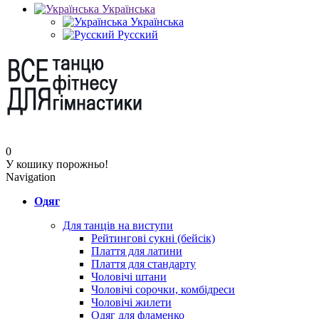
Українська
Українська
Русский
0
У кошику порожньо!
Navigation
Одяг
Для танців на виступи
Рейтингові сукні (бейсік)
Плаття для латини
Плаття для стандарту
Чоловічі штани
Чоловічі сорочки, комбідреси
Чоловічі жилети
Одяг для фламенко