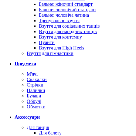
Бальне: жіночий стандарт
Бальне: чоловічий стандарт
Бальне: чоловіча латина
Тренувальне взуття
Взуття для соціальних танців
Взуття для народних танців
Взуття для контемпу
Пуанти
Взуття для High Heels
Взуття для гімнастики
Предмети
М'ячі
Скакалки
Стрічки
Палички
Булави
Обручі
Обмотки
Аксессуари
Для танців
Для балету