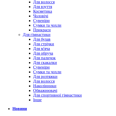
Для волосся
Для взуття
Косметика
Чоловічі
Сувеніри
Сумки та чохли
Прикраси
Для гімнастики
Для булав
Для стрічки
Для м'яча
Для обруча
Для паличок
Для скакалки
Сувеніри
Сумки та чохли
Для розтяжки
Для волосся
Наколінники
Обважнювачі
Для спортивної гімнастики
Інше
Новини