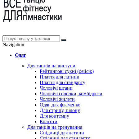
Navigation
Одяг
Для танців на виступи
Рейтингові сукні (бейсік)
Плаття для латини
Плаття для стандарту
Чоловічі штани
Чоловічі сорочки, комбідреси
Чоловічі жилети
Одяг для фламенко
Для стрипу, пілону
Для контемпу
Колготи
Для танців на тренування
Спідниці для латини
Спідниці для стандарту