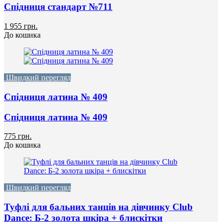
Спідниця стандарт №711
1 955 грн.
До кошика
Швидкий перегляд
Спідниця латина № 409
Спідниця латина № 409
775 грн.
До кошика
Швидкий перегляд
Туфлі для бальних танців на дівчинку Club
Dance: Б-2 золота шкіра + блискітки