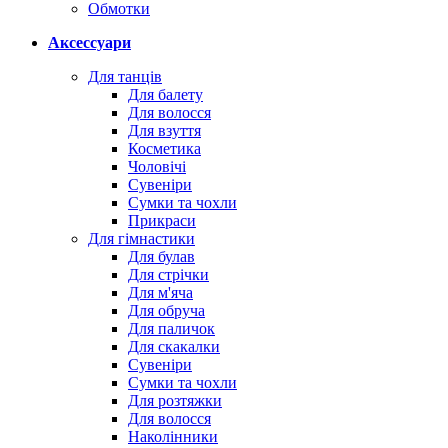
Обмотки
Аксессуари
Для танців
Для балету
Для волосся
Для взуття
Косметика
Чоловічі
Сувеніри
Сумки та чохли
Прикраси
Для гімнастики
Для булав
Для стрічки
Для м'яча
Для обруча
Для паличок
Для скакалки
Сувеніри
Сумки та чохли
Для розтяжки
Для волосся
Наколінники