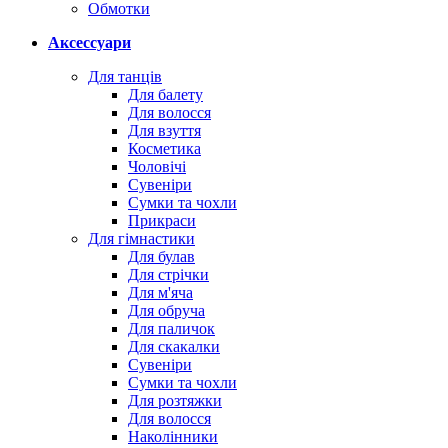
Обмотки
Аксессуари
Для танців
Для балету
Для волосся
Для взуття
Косметика
Чоловічі
Сувеніри
Сумки та чохли
Прикраси
Для гімнастики
Для булав
Для стрічки
Для м'яча
Для обруча
Для паличок
Для скакалки
Сувеніри
Сумки та чохли
Для розтяжки
Для волосся
Наколінники