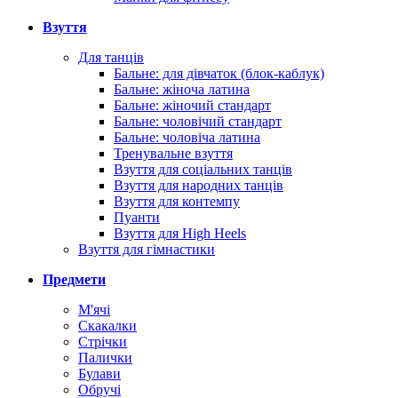
Взуття
Для танців
Бальне: для дівчаток (блок-каблук)
Бальне: жіноча латина
Бальне: жіночий стандарт
Бальне: чоловічий стандарт
Бальне: чоловіча латина
Тренувальне взуття
Взуття для соціальних танців
Взуття для народних танців
Взуття для контемпу
Пуанти
Взуття для High Heels
Взуття для гімнастики
Предмети
М'ячі
Скакалки
Стрічки
Палички
Булави
Обручі