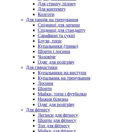
Для стрипу, пілону
Для контемпу
Колготи
Для танців на тренування
Спідниці для латини
Спідниці для стандарту
Сарафани та сукні
Блузи, топи
Купальники (трико)
Шорти і лосини
Чоловіче
Одяг для розігріву
Для гімнастики
Купальники на виступи
Купальник на тренування
Лосини
Шорти
Майки, топи і футболки
Нижня білизна
Одяг для розігріву
Для фітнесу
Легінси для фітнесу
Шорти для фітнесу
Топ для фітнесу
Майки для фітнесу