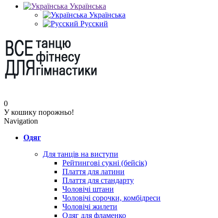
Українська
Українська
Русский
0
У кошику порожньо!
Navigation
Одяг
Для танців на виступи
Рейтингові сукні (бейсік)
Плаття для латини
Плаття для стандарту
Чоловічі штани
Чоловічі сорочки, комбідреси
Чоловічі жилети
Одяг для фламенко