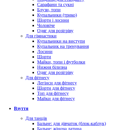
Сарафани та сукні
Блузи, топи
Купальники (трико)
Шорти і лосини
Чоловіче
Одяг для розігріву
Для гімнастики
Купальники на виступи
Купальник на тренування
Лосини
Шорти
Майки, топи і футболки
Нижня білизна
Одяг для розігріву
Для фітнесу
Легінси для фітнесу
Шорти для фітнесу
Топ для фітнесу
Майки для фітнесу
Взуття
Для танців
Бальне: для дівчаток (блок-каблук)
Бальне: жіноча латина