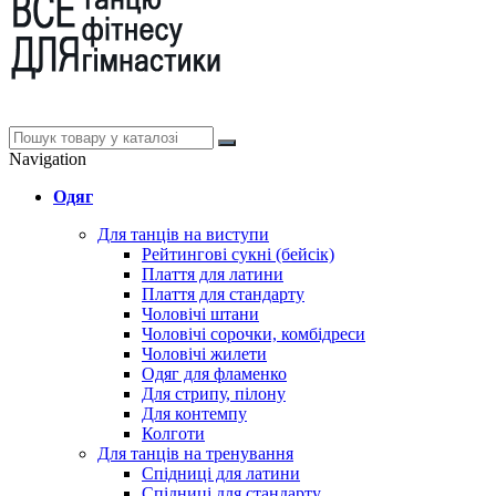
Navigation
Одяг
Для танців на виступи
Рейтингові сукні (бейсік)
Плаття для латини
Плаття для стандарту
Чоловічі штани
Чоловічі сорочки, комбідреси
Чоловічі жилети
Одяг для фламенко
Для стрипу, пілону
Для контемпу
Колготи
Для танців на тренування
Спідниці для латини
Спідниці для стандарту