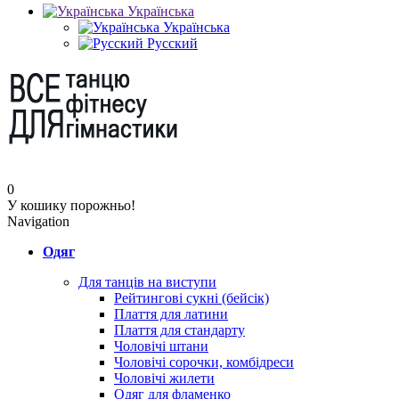
Українська
Українська
Русский
0
У кошику порожньо!
Navigation
Одяг
Для танців на виступи
Рейтингові сукні (бейсік)
Плаття для латини
Плаття для стандарту
Чоловічі штани
Чоловічі сорочки, комбідреси
Чоловічі жилети
Одяг для фламенко