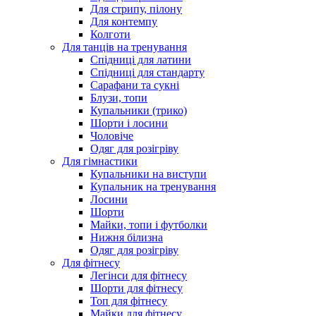
Для стрипу, пілону
Для контемпу
Колготи
Для танців на тренування
Спідниці для латини
Спідниці для стандарту
Сарафани та сукні
Блузи, топи
Купальники (трико)
Шорти і лосини
Чоловіче
Одяг для розігріву
Для гімнастики
Купальники на виступи
Купальник на тренування
Лосини
Шорти
Майки, топи і футболки
Нижня білизна
Одяг для розігріву
Для фітнесу
Легінси для фітнесу
Шорти для фітнесу
Топ для фітнесу
Майки для фітнесу