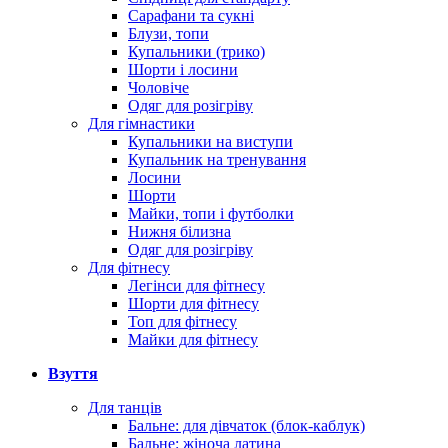
Сарафани та сукні
Блузи, топи
Купальники (трико)
Шорти і лосини
Чоловіче
Одяг для розігріву
Для гімнастики
Купальники на виступи
Купальник на тренування
Лосини
Шорти
Майки, топи і футболки
Нижня білизна
Одяг для розігріву
Для фітнесу
Легінси для фітнесу
Шорти для фітнесу
Топ для фітнесу
Майки для фітнесу
Взуття
Для танців
Бальне: для дівчаток (блок-каблук)
Бальне: жіноча латина