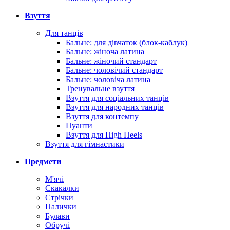
Взуття
Для танців
Бальне: для дівчаток (блок-каблук)
Бальне: жіноча латина
Бальне: жіночий стандарт
Бальне: чоловічий стандарт
Бальне: чоловіча латина
Тренувальне взуття
Взуття для соціальних танців
Взуття для народних танців
Взуття для контемпу
Пуанти
Взуття для High Heels
Взуття для гімнастики
Предмети
М'ячі
Скакалки
Стрічки
Палички
Булави
Обручі