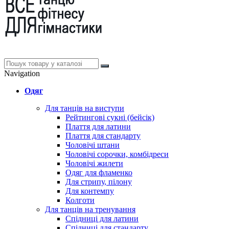
Navigation
Одяг
Для танців на виступи
Рейтингові сукні (бейсік)
Плаття для латини
Плаття для стандарту
Чоловічі штани
Чоловічі сорочки, комбідреси
Чоловічі жилети
Одяг для фламенко
Для стрипу, пілону
Для контемпу
Колготи
Для танців на тренування
Спідниці для латини
Спідниці для стандарту