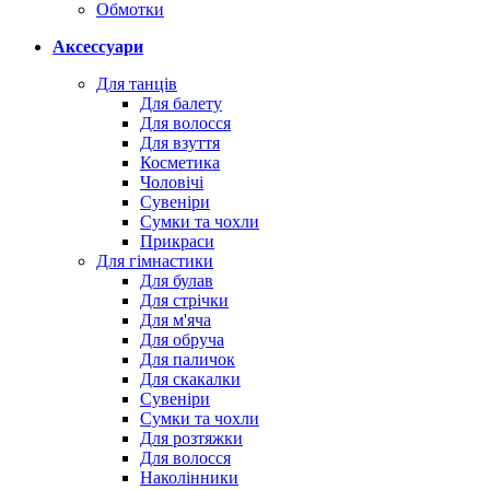
Обмотки
Аксессуари
Для танців
Для балету
Для волосся
Для взуття
Косметика
Чоловічі
Сувеніри
Сумки та чохли
Прикраси
Для гімнастики
Для булав
Для стрічки
Для м'яча
Для обруча
Для паличок
Для скакалки
Сувеніри
Сумки та чохли
Для розтяжки
Для волосся
Наколінники