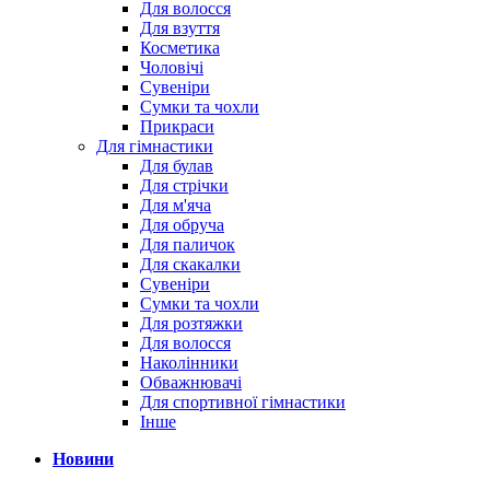
Для волосся
Для взуття
Косметика
Чоловічі
Сувеніри
Сумки та чохли
Прикраси
Для гімнастики
Для булав
Для стрічки
Для м'яча
Для обруча
Для паличок
Для скакалки
Сувеніри
Сумки та чохли
Для розтяжки
Для волосся
Наколінники
Обважнювачі
Для спортивної гімнастики
Інше
Новини