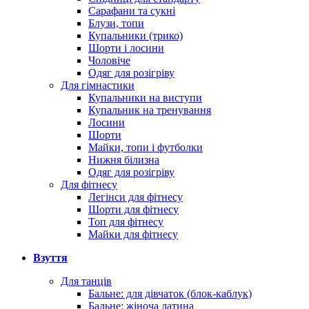
Сарафани та сукні
Блузи, топи
Купальники (трико)
Шорти і лосини
Чоловіче
Одяг для розігріву
Для гімнастики
Купальники на виступи
Купальник на тренування
Лосини
Шорти
Майки, топи і футболки
Нижня білизна
Одяг для розігріву
Для фітнесу
Легінси для фітнесу
Шорти для фітнесу
Топ для фітнесу
Майки для фітнесу
Взуття
Для танців
Бальне: для дівчаток (блок-каблук)
Бальне: жіноча латина