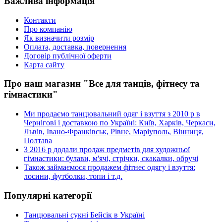
Важлива інформація
Контакти
Про компанію
Як визначити розмір
Оплата, доставка, повернення
Договір публічної оферти
Карта сайту
Про наш магазин "Все для танців, фітнесу та
гімнастики"
Ми продаємо танцювальний одяг і взуття з 2010 р в
Чернігові і доставкою по Україні: Київ, Харків, Черкаси,
Львів, Івано-Франківськ, Рівне, Маріуполь, Вінниця,
Полтава
З 2016 р додали продаж предметів для художньої
гімнастики: булави, м'ячі, стрічки, скакалки, обручі
Також займаємося продажем фітнес одягу і взуття:
лосини, футболки, топи і т.д.
Популярні категорії
Танцювальні сукні Бейсік в Україні