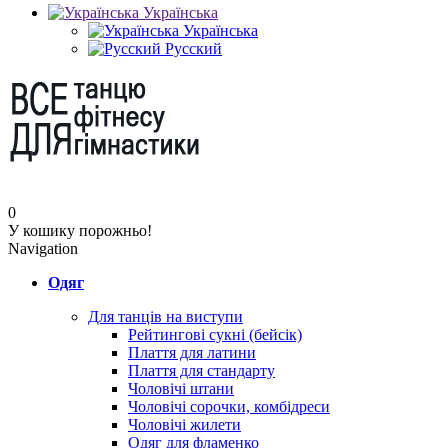
Українська
Українська
Русский
0
У кошику порожньо!
Navigation
Одяг
Для танців на виступи
Рейтингові сукні (бейсік)
Плаття для латини
Плаття для стандарту
Чоловічі штани
Чоловічі сорочки, комбідреси
Чоловічі жилети
Одяг для фламенко