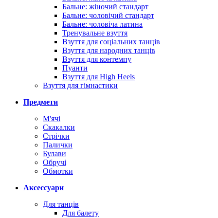
Бальне: жіночий стандарт
Бальне: чоловічий стандарт
Бальне: чоловіча латина
Тренувальне взуття
Взуття для соціальних танців
Взуття для народних танців
Взуття для контемпу
Пуанти
Взуття для High Heels
Взуття для гімнастики
Предмети
М'ячі
Скакалки
Стрічки
Палички
Булави
Обручі
Обмотки
Аксессуари
Для танців
Для балету