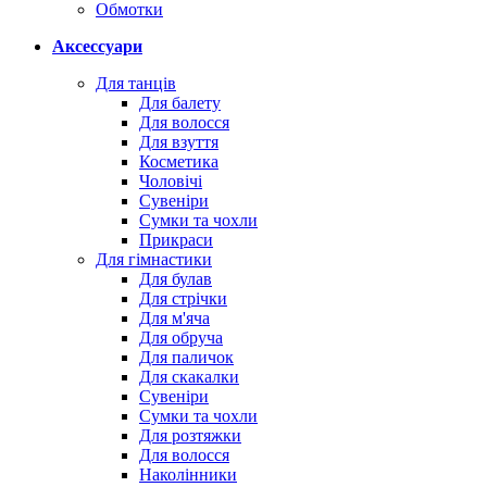
Обмотки
Аксессуари
Для танців
Для балету
Для волосся
Для взуття
Косметика
Чоловічі
Сувеніри
Сумки та чохли
Прикраси
Для гімнастики
Для булав
Для стрічки
Для м'яча
Для обруча
Для паличок
Для скакалки
Сувеніри
Сумки та чохли
Для розтяжки
Для волосся
Наколінники