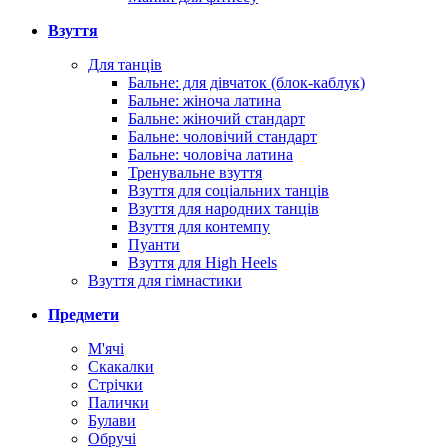
Взуття
Для танців
Бальне: для дівчаток (блок-каблук)
Бальне: жіноча латина
Бальне: жіночий стандарт
Бальне: чоловічий стандарт
Бальне: чоловіча латина
Тренувальне взуття
Взуття для соціальних танців
Взуття для народних танців
Взуття для контемпу
Пуанти
Взуття для High Heels
Взуття для гімнастики
Предмети
М'ячі
Скакалки
Стрічки
Палички
Булави
Обручі