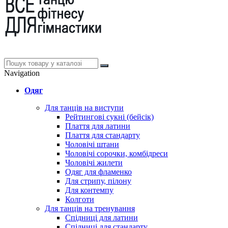
Navigation
Одяг
Для танців на виступи
Рейтингові сукні (бейсік)
Плаття для латини
Плаття для стандарту
Чоловічі штани
Чоловічі сорочки, комбідреси
Чоловічі жилети
Одяг для фламенко
Для стрипу, пілону
Для контемпу
Колготи
Для танців на тренування
Спідниці для латини
Спідниці для стандарту