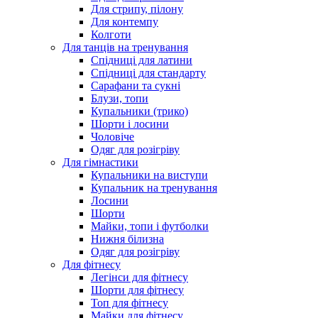
Для стрипу, пілону
Для контемпу
Колготи
Для танців на тренування
Спідниці для латини
Спідниці для стандарту
Сарафани та сукні
Блузи, топи
Купальники (трико)
Шорти і лосини
Чоловіче
Одяг для розігріву
Для гімнастики
Купальники на виступи
Купальник на тренування
Лосини
Шорти
Майки, топи і футболки
Нижня білизна
Одяг для розігріву
Для фітнесу
Легінси для фітнесу
Шорти для фітнесу
Топ для фітнесу
Майки для фітнесу