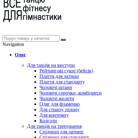
Navigation
Одяг
Для танців на виступи
Рейтингові сукні (бейсік)
Плаття для латини
Плаття для стандарту
Чоловічі штани
Чоловічі сорочки, комбідреси
Чоловічі жилети
Одяг для фламенко
Для стрипу, пілону
Для контемпу
Колготи
Для танців на тренування
Спідниці для латини
Спідниці для стандарту