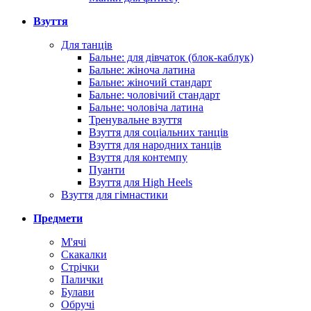
Взуття
Для танців
Бальне: для дівчаток (блок-каблук)
Бальне: жіноча латина
Бальне: жіночий стандарт
Бальне: чоловічий стандарт
Бальне: чоловіча латина
Тренувальне взуття
Взуття для соціальних танців
Взуття для народних танців
Взуття для контемпу
Пуанти
Взуття для High Heels
Взуття для гімнастики
Предмети
М'ячі
Скакалки
Стрічки
Палички
Булави
Обручі