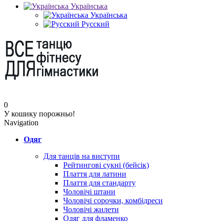
Українська
Українська
Русский
0
У кошику порожньо!
Navigation
Одяг
Для танців на виступи
Рейтингові сукні (бейсік)
Плаття для латини
Плаття для стандарту
Чоловічі штани
Чоловічі сорочки, комбідреси
Чоловічі жилети
Одяг для фламенко