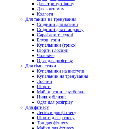
Для стрипу, пілону
Для контемпу
Колготи
Для танців на тренування
Спідниці для латини
Спідниці для стандарту
Сарафани та сукні
Блузи, топи
Купальники (трико)
Шорти і лосини
Чоловіче
Одяг для розігріву
Для гімнастики
Купальники на виступи
Купальник на тренування
Лосини
Шорти
Майки, топи і футболки
Нижня білизна
Одяг для розігріву
Для фітнесу
Легінси для фітнесу
Шорти для фітнесу
Топ для фітнесу
Майки для фітнесу