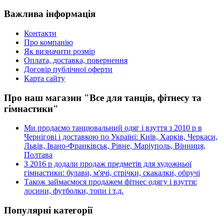
Важлива інформація
Контакти
Про компанію
Як визначити розмір
Оплата, доставка, повернення
Договір публічної оферти
Карта сайту
Про наш магазин "Все для танців, фітнесу та
гімнастики"
Ми продаємо танцювальний одяг і взуття з 2010 р в
Чернігові і доставкою по Україні: Київ, Харків, Черкаси,
Львів, Івано-Франківськ, Рівне, Маріуполь, Вінниця,
Полтава
З 2016 р додали продаж предметів для художньої
гімнастики: булави, м'ячі, стрічки, скакалки, обручі
Також займаємося продажем фітнес одягу і взуття:
лосини, футболки, топи і т.д.
Популярні категорії