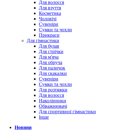
Для волосся
Для взуття
Косметика
Чоловічі
Сувеніри
Сумки та чохли
Прикраси
Для гімнастики
Для булав
Для стрічки
Для м'яча
Для обруча
Для паличок
Для скакалки
Сувеніри
Сумки та чохли
Для розтяжки
Для волосся
Наколінники
Обважнювачі
Для спортивної гімнастики
Інше
Новини