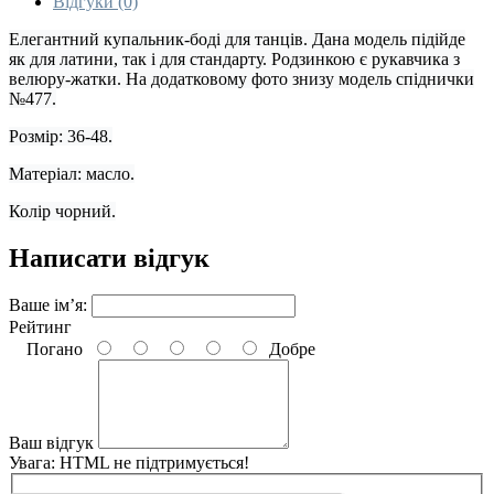
Відгуки (0)
Елегантний купальник-бод
і
для танців. Дана модель підійде
як для латини, так і для стандарту. Родзинкою є рукавчика з
велюру-жатки. На додатковому фото знизу модель спіднички
№477.
Розмір: 36-48.
Матеріал: масло.
Колір чорний.
Написати відгук
Ваше ім’я:
Рейтинг
Погано
Добре
Ваш відгук
Увага:
HTML не підтримується!