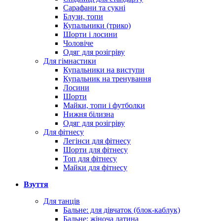
Сарафани та сукні
Блузи, топи
Купальники (трико)
Шорти і лосини
Чоловіче
Одяг для розігріву
Для гімнастики
Купальники на виступи
Купальник на тренування
Лосини
Шорти
Майки, топи і футболки
Нижня білизна
Одяг для розігріву
Для фітнесу
Легінси для фітнесу
Шорти для фітнесу
Топ для фітнесу
Майки для фітнесу
Взуття
Для танців
Бальне: для дівчаток (блок-каблук)
Бальне: жіноча латина