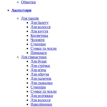
Обмотки
Аксессуари
Для танців
Для балету
Для волосся
Для взуття
Косметика
Чоловічі
Сувеніри
Сумки та чохли
Прикраси
Для гімнастики
Для булав
Для стрічки
Для м'яча
Для обруча
Для паличок
Для скакалки
Сувеніри
Сумки та чохли
Для розтяжки
Для волосся
Наколінники