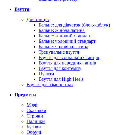
Взуття
Для танців
Бальне: для дівчаток (блок-каблук)
Бальне: жіноча латина
Бальне: жіночий стандарт
Бальне: чоловічий стандарт
Бальне: чоловіча латина
Тренувальне взуття
Взуття для соціальних танців
Взуття для народних танців
Взуття для контемпу
Пуанти
Взуття для High Heels
Взуття для гімнастики
Предмети
М'ячі
Скакалки
Стрічки
Палички
Булави
Обручі