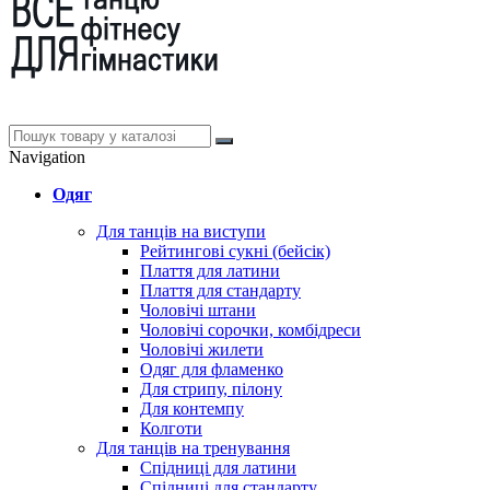
Navigation
Одяг
Для танців на виступи
Рейтингові сукні (бейсік)
Плаття для латини
Плаття для стандарту
Чоловічі штани
Чоловічі сорочки, комбідреси
Чоловічі жилети
Одяг для фламенко
Для стрипу, пілону
Для контемпу
Колготи
Для танців на тренування
Спідниці для латини
Спідниці для стандарту