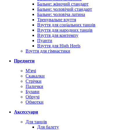
Бальне: жіночий стандарт
Бальне: чоловічий стандарт
Бальне: чоловіча латина
Тренувальне взуття
Взуття для соціальних танців
Взуття для народних танців
Взуття для контемпу
Пуанти
Взуття для High Heels
Взуття для гімнастики
Предмети
М'ячі
Скакалки
Стрічки
Палички
Булави
Обручі
Обмотки
Аксессуари
Для танців
Для балету