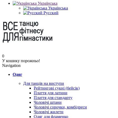
Українська
Українська
Русский
0
У кошику порожньо!
Navigation
Одяг
Для танців на виступи
Рейтингові сукні (бейсік)
Плаття для латини
Плаття для стандарту
Чоловічі штани
Чоловічі сорочки, комбідреси
Чоловічі жилети
Одяг для фламенко