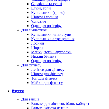
Сарафани та сукні
Блузи, топи
Купальники (трико)
Шорти і лосини
Чоловіче
Одяг для розігріву
Для гімнастики
Купальники на виступи
Купальник на тренування
Лосини
Шорти
Майки, топи і футболки
Нижня білизна
Одяг для розігріву
Для фітнесу
Легінси для фітнесу
Шорти для фітнесу
Топ для фітнесу
Майки для фітнесу
Взуття
Для танців
Бальне: для дівчаток (блок-каблук)
Бальне: жіноча латина