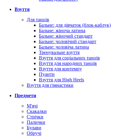
Взуття
Для танців
Бальне: для дівчаток (блок-каблук)
Бальне: жіноча латина
Бальне: жіночий стандарт
Бальне: чоловічий стандарт
Бальне: чоловіча латина
Тренувальне взуття
Взуття для соціальних танців
Взуття для народних танців
Взуття для контемпу
Пуанти
Взуття для High Heels
Взуття для гімнастики
Предмети
М'ячі
Скакалки
Стрічки
Палички
Булави
Обручі