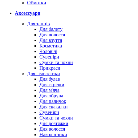
Обмотки
Аксессуари
Для танців
Для балету
Для волосся
Для взуття
Косметика
Чоловічі
Сувеніри
Сумки та чохли
Прикраси
Для гімнастики
Для булав
Для стрічки
Для м'яча
Для обруча
Для паличок
Для скакалки
Сувеніри
Сумки та чохли
Для розтяжки
Для волосся
Наколінники