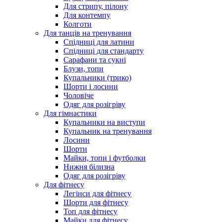
Для стрипу, пілону
Для контемпу
Колготи
Для танців на тренування
Спідниці для латини
Спідниці для стандарту
Сарафани та сукні
Блузи, топи
Купальники (трико)
Шорти і лосини
Чоловіче
Одяг для розігріву
Для гімнастики
Купальники на виступи
Купальник на тренування
Лосини
Шорти
Майки, топи і футболки
Нижня білизна
Одяг для розігріву
Для фітнесу
Легінси для фітнесу
Шорти для фітнесу
Топ для фітнесу
Майки для фітнесу