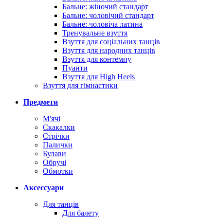
Бальне: жіночий стандарт
Бальне: чоловічий стандарт
Бальне: чоловіча латина
Тренувальне взуття
Взуття для соціальних танців
Взуття для народних танців
Взуття для контемпу
Пуанти
Взуття для High Heels
Взуття для гімнастики
Предмети
М'ячі
Скакалки
Стрічки
Палички
Булави
Обручі
Обмотки
Аксессуари
Для танців
Для балету