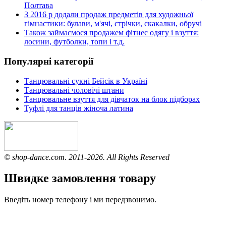
Полтава
З 2016 р додали продаж предметів для художньої
гімнастики: булави, м'ячі, стрічки, скакалки, обручі
Також займаємося продажем фітнес одягу і взуття:
лосини, футболки, топи і т.д.
Популярні категорії
Танцювальні сукні Бейсік в Україні
Танцювальні чоловічі штани
Танцювальне взуття для дівчаток на блок підборах
Туфлі для танців жіноча латина
© shop-dance.com. 2011-2026. All Rights Reserved
Швидке замовлення товару
Введіть номер телефону і ми передзвонимо.
Замовити