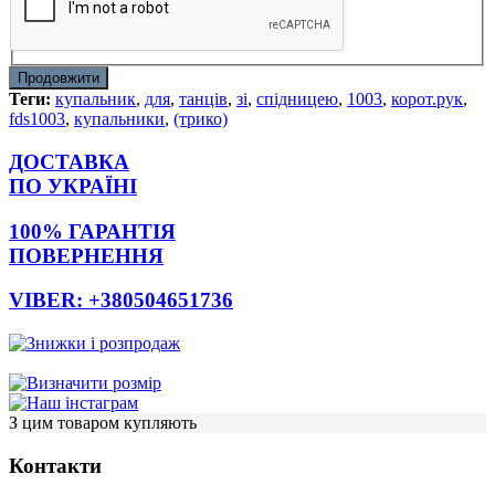
Продовжити
Теги:
купальник
,
для
,
танців
,
зі
,
спідницею
,
1003
,
корот.рук
,
fds1003
,
купальники
,
(трико)
ДОСТАВКА
ПО УКРАЇНІ
100% ГАРАНТІЯ
ПОВЕРНЕННЯ
VIBER: +380504651736
З цим товаром купляють
Контакти