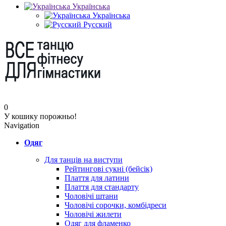
Українська
Українська
Русский
0
У кошику порожньо!
Navigation
Одяг
Для танців на виступи
Рейтингові сукні (бейсік)
Плаття для латини
Плаття для стандарту
Чоловічі штани
Чоловічі сорочки, комбідреси
Чоловічі жилети
Одяг для фламенко