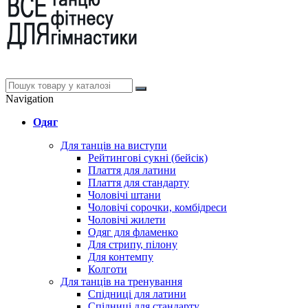
Navigation
Одяг
Для танців на виступи
Рейтингові сукні (бейсік)
Плаття для латини
Плаття для стандарту
Чоловічі штани
Чоловічі сорочки, комбідреси
Чоловічі жилети
Одяг для фламенко
Для стрипу, пілону
Для контемпу
Колготи
Для танців на тренування
Спідниці для латини
Спідниці для стандарту