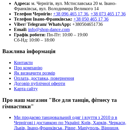
Адреса:
м. Чернігів, вул. Мстиславська 20
м. Івано-
Франківськ, вул. Володимира Великого 14
Телефон Чернігів:
+38 096 465 17 36
,
+38 073 465 17 36
Телефон Івано-Франківськ:
+38 050 465 17 36
Viber/ Telegram/ WhatsApp:
+380504651736
Email:
info@shop-dance.com
Графік роботи:
Пн-Пт: 10:00 – 19:00
Сб-Нд: 10:00 – 18:00
Важлива інформація
Контакти
Про компанію
Як визначити розмір
Оплата, доставка, повернення
Договір публічної оферти
Карта сайту
Про наш магазин "Все для танців, фітнесу та
гімнастики"
Ми продаємо танцювальний одяг і взуття з 2010 р в
Чернігові і доставкою по Україні: Київ, Харків, Черкаси,
Львів, Івано-Франківськ, Рівне, Маріуполь, Вінниця,