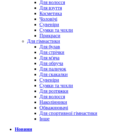
Для волосся
Для взуття
Косметика
Чоловічі
Сувеніри
Сумки та чохли
Прикраси
Для гімнастики
Для булав
Для стрічки
Для м'яча
Для обруча
Для паличок
Для скакалки
Сувеніри
Сумки та чохли
Для розтяжки
Для волосся
Наколінники
Обважнювачі
Для спортивної гімнастики
Інше
Новини