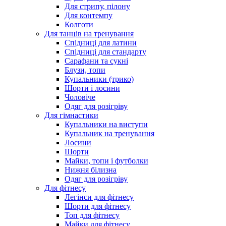
Для стрипу, пілону
Для контемпу
Колготи
Для танців на тренування
Спідниці для латини
Спідниці для стандарту
Сарафани та сукні
Блузи, топи
Купальники (трико)
Шорти і лосини
Чоловіче
Одяг для розігріву
Для гімнастики
Купальники на виступи
Купальник на тренування
Лосини
Шорти
Майки, топи і футболки
Нижня білизна
Одяг для розігріву
Для фітнесу
Легінси для фітнесу
Шорти для фітнесу
Топ для фітнесу
Майки для фітнесу