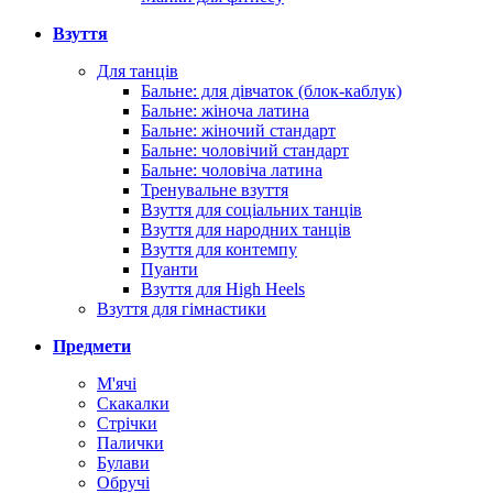
Взуття
Для танців
Бальне: для дівчаток (блок-каблук)
Бальне: жіноча латина
Бальне: жіночий стандарт
Бальне: чоловічий стандарт
Бальне: чоловіча латина
Тренувальне взуття
Взуття для соціальних танців
Взуття для народних танців
Взуття для контемпу
Пуанти
Взуття для High Heels
Взуття для гімнастики
Предмети
М'ячі
Скакалки
Стрічки
Палички
Булави
Обручі