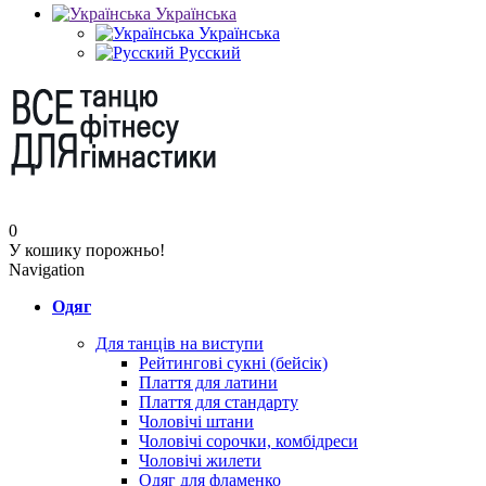
Українська
Українська
Русский
0
У кошику порожньо!
Navigation
Одяг
Для танців на виступи
Рейтингові сукні (бейсік)
Плаття для латини
Плаття для стандарту
Чоловічі штани
Чоловічі сорочки, комбідреси
Чоловічі жилети
Одяг для фламенко