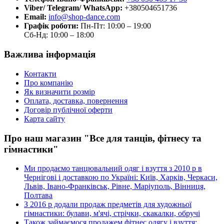
Viber/ Telegram/ WhatsApp:
+380504651736
Email:
info@shop-dance.com
Графік роботи:
Пн-Пт: 10:00 – 19:00
Сб-Нд: 10:00 – 18:00
Важлива інформація
Контакти
Про компанію
Як визначити розмір
Оплата, доставка, повернення
Договір публічної оферти
Карта сайту
Про наш магазин "Все для танців, фітнесу та
гімнастики"
Ми продаємо танцювальний одяг і взуття з 2010 р в
Чернігові і доставкою по Україні: Київ, Харків, Черкаси,
Львів, Івано-Франківськ, Рівне, Маріуполь, Вінниця,
Полтава
З 2016 р додали продаж предметів для художньої
гімнастики: булави, м'ячі, стрічки, скакалки, обручі
Також займаємося продажем фітнес одягу і взуття: