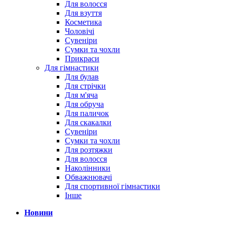
Для волосся
Для взуття
Косметика
Чоловічі
Сувеніри
Сумки та чохли
Прикраси
Для гімнастики
Для булав
Для стрічки
Для м'яча
Для обруча
Для паличок
Для скакалки
Сувеніри
Сумки та чохли
Для розтяжки
Для волосся
Наколінники
Обважнювачі
Для спортивної гімнастики
Інше
Новини