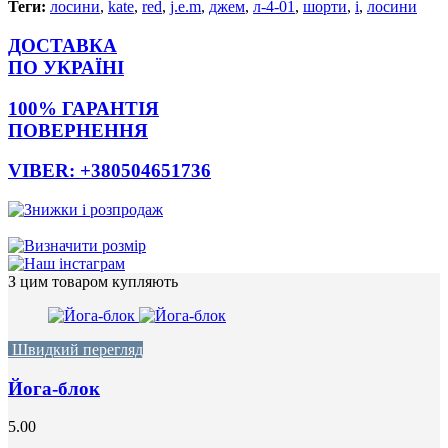
Теги:
лосини
,
kate
,
red
,
j.e.m
,
джем
,
л-4-01
,
шорти
,
і
,
лосини
ДОСТАВКА
ПО УКРАЇНІ
100% ГАРАНТІЯ
ПОВЕРНЕННЯ
VIBER: +380504651736
З цим товаром купляють
Швидкий перегляд
Йога-блок
5.00