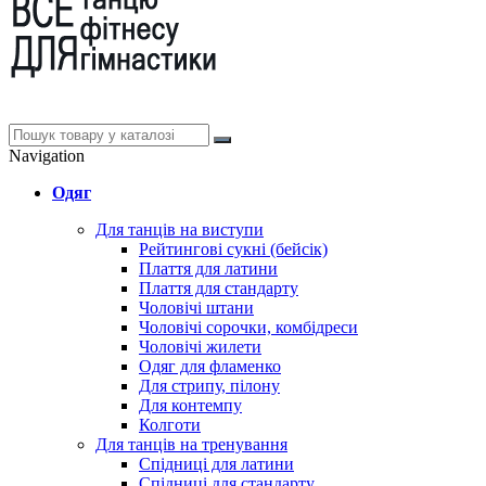
Navigation
Одяг
Для танців на виступи
Рейтингові сукні (бейсік)
Плаття для латини
Плаття для стандарту
Чоловічі штани
Чоловічі сорочки, комбідреси
Чоловічі жилети
Одяг для фламенко
Для стрипу, пілону
Для контемпу
Колготи
Для танців на тренування
Спідниці для латини
Спідниці для стандарту