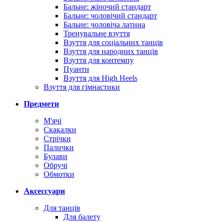
Бальне: жіночий стандарт
Бальне: чоловічий стандарт
Бальне: чоловіча латина
Тренувальне взуття
Взуття для соціальних танців
Взуття для народних танців
Взуття для контемпу
Пуанти
Взуття для High Heels
Взуття для гімнастики
Предмети
М'ячі
Скакалки
Стрічки
Палички
Булави
Обручі
Обмотки
Аксессуари
Для танців
Для балету