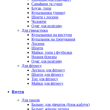
Сарафани та сукні
Блузи, топи
Купальники (трико)
Шорти і лосини
Чоловіче
Одяг для розігріву
Для гімнастики
Купальники на виступи
Купальник на тренування
Лосини
Шорти
Майки, топи і футболки
Нижня білизна
Одяг для розігріву
Для фітнесу
Легінси для фітнесу
Шорти для фітнесу
Топ для фітнесу
Майки для фітнесу
Взуття
Для танців
Бальне: для дівчаток (блок-каблук)
Бальне: жіноча латина