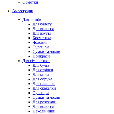
Обмотки
Аксессуари
Для танців
Для балету
Для волосся
Для взуття
Косметика
Чоловічі
Сувеніри
Сумки та чохли
Прикраси
Для гімнастики
Для булав
Для стрічки
Для м'яча
Для обруча
Для паличок
Для скакалки
Сувеніри
Сумки та чохли
Для розтяжки
Для волосся
Наколінники