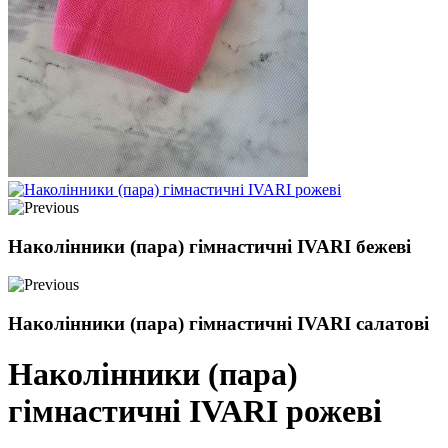
Наколінники (пара) гімнастичні IVARI бежеві
Наколінники (пара) гімнастичні IVARI салатові
Наколінники (пара)
гімнастичні IVARI рожеві