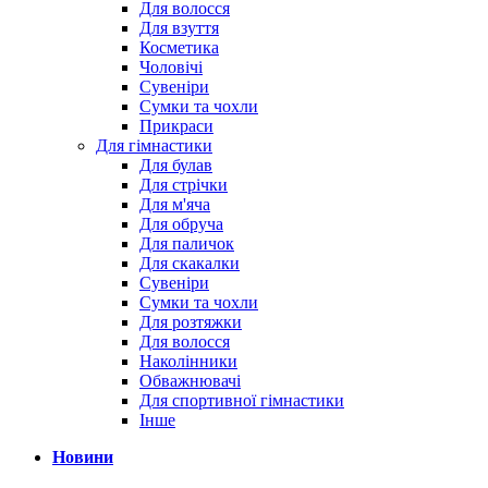
Для волосся
Для взуття
Косметика
Чоловічі
Сувеніри
Сумки та чохли
Прикраси
Для гімнастики
Для булав
Для стрічки
Для м'яча
Для обруча
Для паличок
Для скакалки
Сувеніри
Сумки та чохли
Для розтяжки
Для волосся
Наколінники
Обважнювачі
Для спортивної гімнастики
Інше
Новини