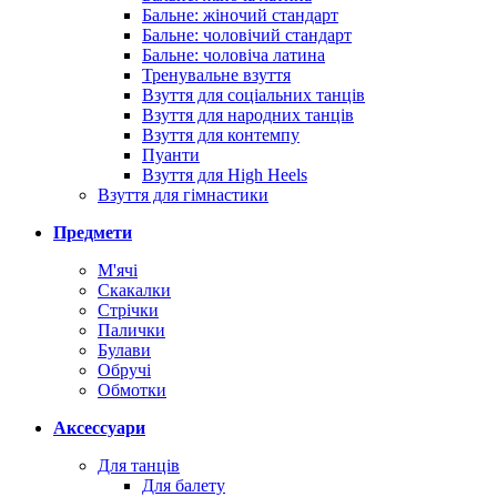
Бальне: жіночий стандарт
Бальне: чоловічий стандарт
Бальне: чоловіча латина
Тренувальне взуття
Взуття для соціальних танців
Взуття для народних танців
Взуття для контемпу
Пуанти
Взуття для High Heels
Взуття для гімнастики
Предмети
М'ячі
Скакалки
Стрічки
Палички
Булави
Обручі
Обмотки
Аксессуари
Для танців
Для балету