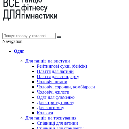
Navigation
Одяг
Для танців на виступи
Рейтингові сукні (бейсік)
Плаття для латини
Плаття для стандарту
Чоловічі штани
Чоловічі сорочки, комбідреси
Чоловічі жилети
Одяг для фламенко
Для стрипу, пілону
Для контемпу
Колготи
Для танців на тренування
Спідниці для латини
Спідниці для стандарту