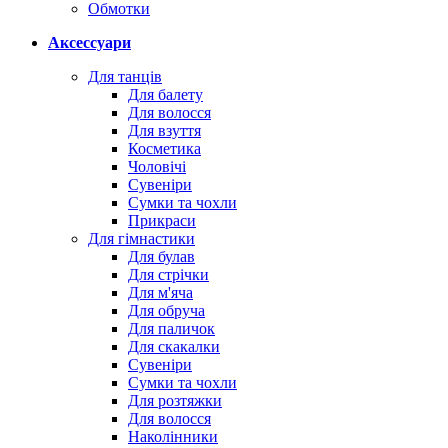
Обмотки
Аксессуари
Для танців
Для балету
Для волосся
Для взуття
Косметика
Чоловічі
Сувеніри
Сумки та чохли
Прикраси
Для гімнастики
Для булав
Для стрічки
Для м'яча
Для обруча
Для паличок
Для скакалки
Сувеніри
Сумки та чохли
Для розтяжки
Для волосся
Наколінники