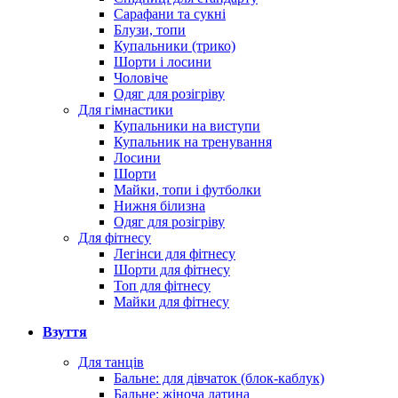
Сарафани та сукні
Блузи, топи
Купальники (трико)
Шорти і лосини
Чоловіче
Одяг для розігріву
Для гімнастики
Купальники на виступи
Купальник на тренування
Лосини
Шорти
Майки, топи і футболки
Нижня білизна
Одяг для розігріву
Для фітнесу
Легінси для фітнесу
Шорти для фітнесу
Топ для фітнесу
Майки для фітнесу
Взуття
Для танців
Бальне: для дівчаток (блок-каблук)
Бальне: жіноча латина