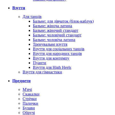
Взуття
Для танців
Бальне: для дівчаток (блок-каблук)
Бальне: жіноча латина
Бальне: жіночий стандарт
Бальне: чоловічий стандарт
Бальне: чоловіча латина
Тренувальне взуття
Взуття для соціальних танців
Взуття для народних танців
Взуття для контемпу
Пуанти
Взуття для High Heels
Взуття для гімнастики
Предмети
М'ячі
Скакалки
Стрічки
Палички
Булави
Обручі