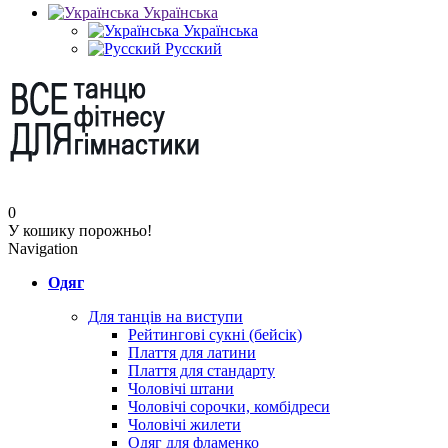
Українська
Українська
Русский
0
У кошику порожньо!
Navigation
Одяг
Для танців на виступи
Рейтингові сукні (бейсік)
Плаття для латини
Плаття для стандарту
Чоловічі штани
Чоловічі сорочки, комбідреси
Чоловічі жилети
Одяг для фламенко