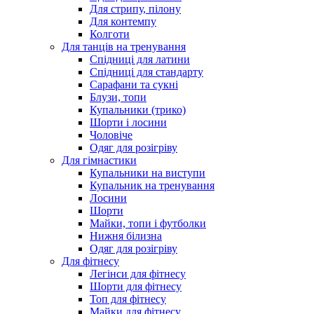
Для стрипу, пілону
Для контемпу
Колготи
Для танців на тренування
Спідниці для латини
Спідниці для стандарту
Сарафани та сукні
Блузи, топи
Купальники (трико)
Шорти і лосини
Чоловіче
Одяг для розігріву
Для гімнастики
Купальники на виступи
Купальник на тренування
Лосини
Шорти
Майки, топи і футболки
Нижня білизна
Одяг для розігріву
Для фітнесу
Легінси для фітнесу
Шорти для фітнесу
Топ для фітнесу
Майки для фітнесу