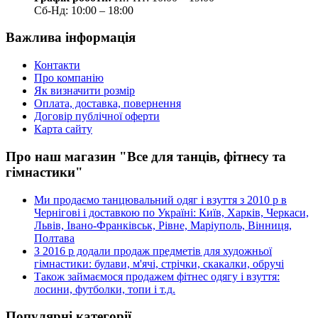
Сб-Нд: 10:00 – 18:00
Важлива інформація
Контакти
Про компанію
Як визначити розмір
Оплата, доставка, повернення
Договір публічної оферти
Карта сайту
Про наш магазин "Все для танців, фітнесу та
гімнастики"
Ми продаємо танцювальний одяг і взуття з 2010 р в
Чернігові і доставкою по Україні: Київ, Харків, Черкаси,
Львів, Івано-Франківськ, Рівне, Маріуполь, Вінниця,
Полтава
З 2016 р додали продаж предметів для художньої
гімнастики: булави, м'ячі, стрічки, скакалки, обручі
Також займаємося продажем фітнес одягу і взуття:
лосини, футболки, топи і т.д.
Популярні категорії