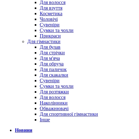
Для волосся
Для взуття
Косметика
Чоловічі
Сувеніри
Сумки та чохли
Прикраси
Для гімнастики
Для булав
Для стрічки
Для м'яча
Для обруча
Для паличок
Для скакалки
Сувеніри
Сумки та чохли
Для розтяжки
Для волосся
Наколінники
Обважнювачі
Для спортивної гімнастики
Інше
Новини