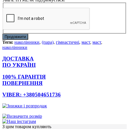
Продовжити
Теги:
наколінники
,
(пара)
,
гімнастичні
,
маст
,
маст
,
наколінники
ДОСТАВКА
ПО УКРАЇНІ
100% ГАРАНТІЯ
ПОВЕРНЕННЯ
VIBER: +380504651736
З цим товаром купляють