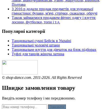
Львів, Івано-Франківськ, Рівне, Маріуполь, Вінниця,
Полтава
З 2016 р додали продаж предметів для художньої
гімнастики: булави, м'ячі, стрічки, скакалки, обручі
Також займаємося продажем фітнес одягу і взуття:
лосини, футболки, топи і т.д.
Популярні категорії
Танцювальні сукні Бейсік в Україні
Танцювальні чоловічі штани
Танцювальне взуття для дівчаток на блок підборах
Туфлі для танців жіноча латина
© shop-dance.com. 2011-2026. All Rights Reserved
Швидке замовлення товару
Введіть номер телефону і ми передзвонимо.
Замовити