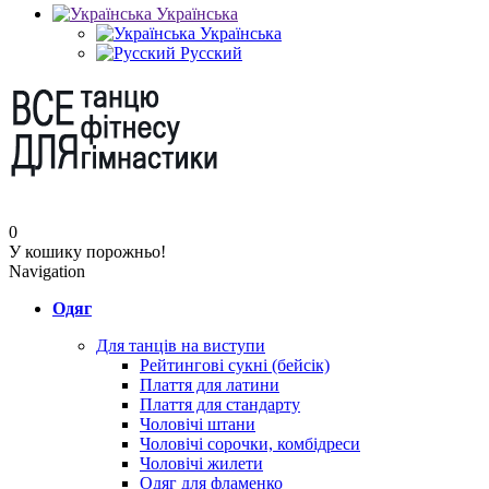
Українська
Українська
Русский
0
У кошику порожньо!
Navigation
Одяг
Для танців на виступи
Рейтингові сукні (бейсік)
Плаття для латини
Плаття для стандарту
Чоловічі штани
Чоловічі сорочки, комбідреси
Чоловічі жилети
Одяг для фламенко