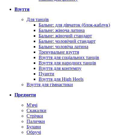
Взуття
Для танців
Бальне: для дівчаток (блок-каблук)
Бальне: жіноча латина
Бальне: жіночий стандарт
Бальне: чоловічий стандарт
Бальне: чоловіча латина
Тренувальне взуття
Взуття для соціальних танців
Взуття для народних танців
Взуття для контемпу
Пуанти
Взуття для High Heels
Взуття для гімнастики
Предмети
М'ячі
Скакалки
Стрічки
Палички
Булави
Обручі