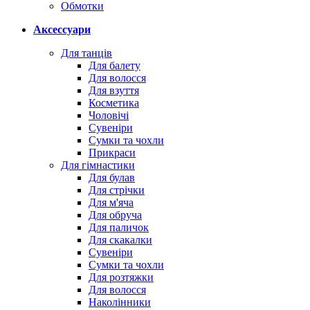
Обмотки
Аксессуари
Для танців
Для балету
Для волосся
Для взуття
Косметика
Чоловічі
Сувеніри
Сумки та чохли
Прикраси
Для гімнастики
Для булав
Для стрічки
Для м'яча
Для обруча
Для паличок
Для скакалки
Сувеніри
Сумки та чохли
Для розтяжки
Для волосся
Наколінники