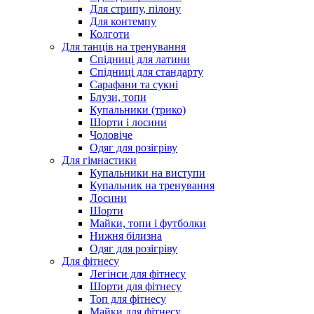
Для стрипу, пілону
Для контемпу
Колготи
Для танців на тренування
Спідниці для латини
Спідниці для стандарту
Сарафани та сукні
Блузи, топи
Купальники (трико)
Шорти і лосини
Чоловіче
Одяг для розігріву
Для гімнастики
Купальники на виступи
Купальник на тренування
Лосини
Шорти
Майки, топи і футболки
Нижня білизна
Одяг для розігріву
Для фітнесу
Легінси для фітнесу
Шорти для фітнесу
Топ для фітнесу
Майки для фітнесу