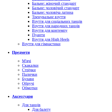
Бальне: жіночий стандарт
Бальне: чоловічий стандарт
Бальне: чоловіча латина
Тренувальне взуття
Взуття для соціальних танців
Взуття для народних танців
Взуття для контемпу
Пуанти
Взуття для High Heels
Взуття для гімнастики
Предмети
М'ячі
Скакалки
Стрічки
Палички
Булави
Обручі
Обмотки
Аксессуари
Для танців
Для балету