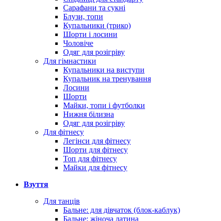
Сарафани та сукні
Блузи, топи
Купальники (трико)
Шорти і лосини
Чоловіче
Одяг для розігріву
Для гімнастики
Купальники на виступи
Купальник на тренування
Лосини
Шорти
Майки, топи і футболки
Нижня білизна
Одяг для розігріву
Для фітнесу
Легінси для фітнесу
Шорти для фітнесу
Топ для фітнесу
Майки для фітнесу
Взуття
Для танців
Бальне: для дівчаток (блок-каблук)
Бальне: жіноча латина