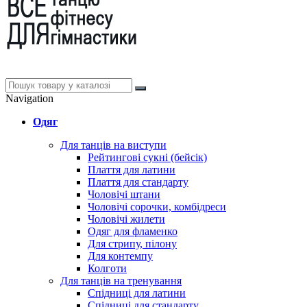
Navigation
Одяг
Для танців на виступи
Рейтингові сукні (бейсік)
Плаття для латини
Плаття для стандарту
Чоловічі штани
Чоловічі сорочки, комбідреси
Чоловічі жилети
Одяг для фламенко
Для стрипу, пілону
Для контемпу
Колготи
Для танців на тренування
Спідниці для латини
Спідниці для стандарту