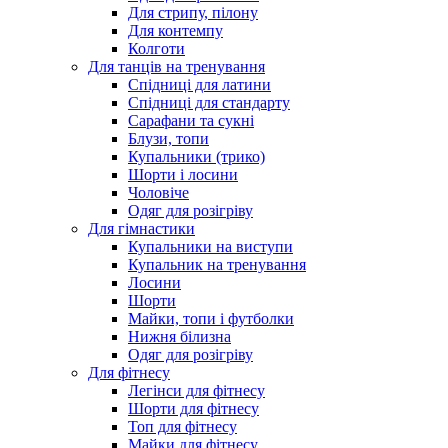
Для стрипу, пілону
Для контемпу
Колготи
Для танців на тренування
Спідниці для латини
Спідниці для стандарту
Сарафани та сукні
Блузи, топи
Купальники (трико)
Шорти і лосини
Чоловіче
Одяг для розігріву
Для гімнастики
Купальники на виступи
Купальник на тренування
Лосини
Шорти
Майки, топи і футболки
Нижня білизна
Одяг для розігріву
Для фітнесу
Легінси для фітнесу
Шорти для фітнесу
Топ для фітнесу
Майки для фітнесу