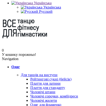
Українська
Українська
Русский
0
У кошику порожньо!
Navigation
Одяг
Для танців на виступи
Рейтингові сукні (бейсік)
Плаття для латини
Плаття для стандарту
Чоловічі штани
Чоловічі сорочки, комбідреси
Чоловічі жилети
Одяг для фламенко