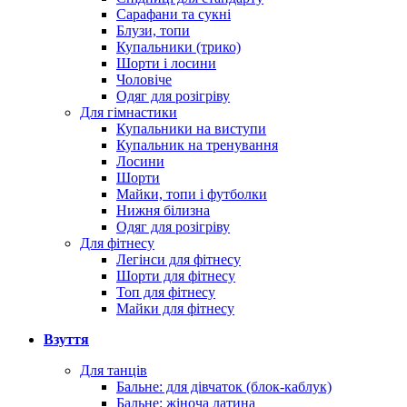
Сарафани та сукні
Блузи, топи
Купальники (трико)
Шорти і лосини
Чоловіче
Одяг для розігріву
Для гімнастики
Купальники на виступи
Купальник на тренування
Лосини
Шорти
Майки, топи і футболки
Нижня білизна
Одяг для розігріву
Для фітнесу
Легінси для фітнесу
Шорти для фітнесу
Топ для фітнесу
Майки для фітнесу
Взуття
Для танців
Бальне: для дівчаток (блок-каблук)
Бальне: жіноча латина