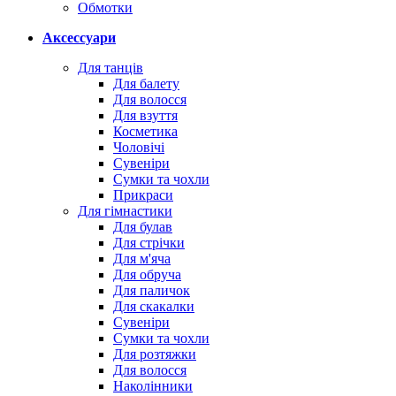
Обмотки
Аксессуари
Для танців
Для балету
Для волосся
Для взуття
Косметика
Чоловічі
Сувеніри
Сумки та чохли
Прикраси
Для гімнастики
Для булав
Для стрічки
Для м'яча
Для обруча
Для паличок
Для скакалки
Сувеніри
Сумки та чохли
Для розтяжки
Для волосся
Наколінники