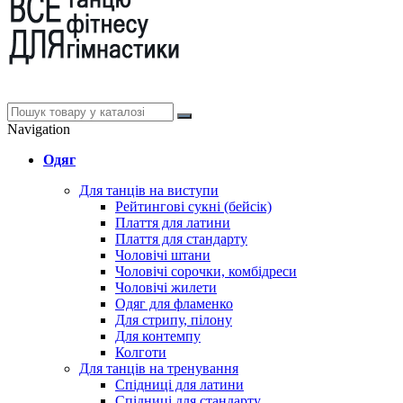
Navigation
Одяг
Для танців на виступи
Рейтингові сукні (бейсік)
Плаття для латини
Плаття для стандарту
Чоловічі штани
Чоловічі сорочки, комбідреси
Чоловічі жилети
Одяг для фламенко
Для стрипу, пілону
Для контемпу
Колготи
Для танців на тренування
Спідниці для латини
Спідниці для стандарту