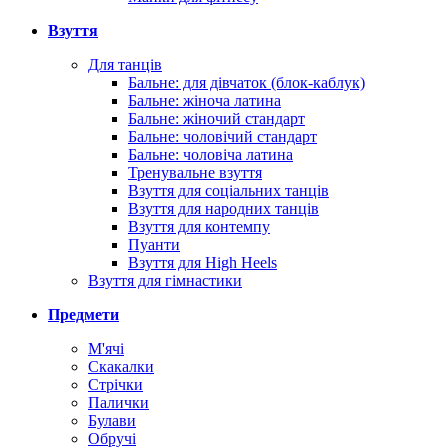
Взуття
Для танців
Бальне: для дівчаток (блок-каблук)
Бальне: жіноча латина
Бальне: жіночий стандарт
Бальне: чоловічий стандарт
Бальне: чоловіча латина
Тренувальне взуття
Взуття для соціальних танців
Взуття для народних танців
Взуття для контемпу
Пуанти
Взуття для High Heels
Взуття для гімнастики
Предмети
М'ячі
Скакалки
Стрічки
Палички
Булави
Обручі